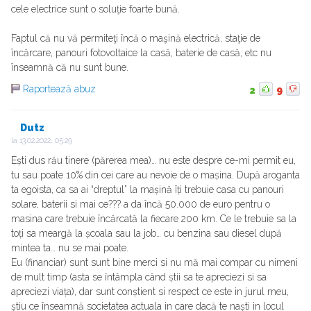
cele electrice sunt o soluţie foarte bună.
Faptul că nu vă permiteţi încă o maşină electrică, staţie de
încărcare, panouri fotovoltaice la casă, baterie de casă, etc nu
înseamnă că nu sunt bune.
Raportează abuz
2
9
Dutz
la
13.02.2022, 05:29
Ești dus rău tinere (părerea mea)… nu este despre ce-mi permit eu,
tu sau poate 10% din cei care au nevoie de o mașina. După aroganta
ta egoista, ca sa ai “dreptul” la mașină îți trebuie casa cu panouri
solare, baterii si mai ce??? a da încă 50.000 de euro pentru o
masina care trebuie încărcată la fiecare 200 km. Ce le trebuie sa la
toți sa meargă la școala sau la job… cu benzina sau diesel după
mintea ta… nu se mai poate.
Eu (financiar) sunt sunt bine merci si nu mă mai compar cu nimeni
de mult timp (asta se întâmpla când știi sa te apreciezi si sa
apreciezi viața), dar sunt conștient si respect ce este in jurul meu,
știu ce înseamnă societatea actuala in care dacă te naști in locul