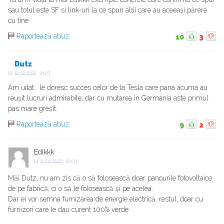
sau totul este SF si link-uri la ce spun alții care au aceeași părere
cu tine.
Raportează abuz
10
3
Dutz
la
12.02.2022, 21:23
Am uitat… le doresc succes celor de la Tesla care pana acuma au
reușit lucruri admirabile, dar cu mutarea in Germania aste primul
pas mare greșit.
Raportează abuz
9
2
Edikkk
la
12.02.2022, 22:03
Măi Dutz, nu am zis că o să folosească doar panourile fotovoltaice
de pe fabrică, ci o să le folosească şi pe acelea.
Dar ei vor semna furnizarea de energie electrică, restul, doar cu
furnizori care le dau curent 100% verde.