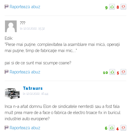
Raportează abuz
9
8
???
la
12.02.2022, 15:32
Edik:
"Piese mai puţine, complexitatea la asamblare mai mică, operaţii
mai puţine, timp de fabricaţie mai mic,..."
pai si de ce sunt mai scumpe coane?
Raportează abuz
10
5
Tatraurs
la
12.02.2022, 16:44
Inca n-a aflat domnu Elon de sindicatele nemtesti sau a fost fala
mult prea mare de a face o fabrica de electro troace fix in buricul
industriei auto europene?
Raportează abuz
6
4