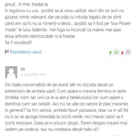
greșit… in fine, treaba ta.
In legătura cu ura… posibil sa ai ceva calități, deșii din ce scrii nu
găsesc nimic relevant, dar pe asta cu intuiția legată de ce simt
când am scris nu ai nimerit-o deloc… posibil sa fi fost pe “low Power
mode”, te lasă bateriile… hai fuga la încărcat ca mâine mai apar
doua articole electrocutate si ai treaba.
Sa fi sănătos!!!
Raportează abuz
7
2
ss
la
13.02.2022, 08:11
Din toate conversatiile de pe acest site nu rezulta decat un
extremism de ambele parti. Cum apare o masina termica in serie
limitata, cum sar unii ca le ia aerul bebelusului lor, cum apare o
electrica cum sar ceilalti. Aici nu se uita cei carora le plac masinile
in general? Sa fim seriosi, ambele tipuri polueaza, doar ca in alt fel,
nu o sa se ajunga niciodata la 100% verde, nici macar cand va fi
100% reciclare. Ceea ce e oricum utopic. Pareri despre masini mai
vedem pe undeva, sau nu conteaza decat hate-ul?