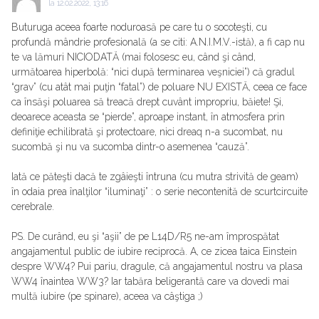
la
12.02.2022, 13:16
Buturuga aceea foarte noduroasă pe care tu o socoteşti, cu
profundă mândrie profesională (a se citi: A.N.I.M.V.-istă), a fi cap nu
te va lămuri NICIODATĂ (mai folosesc eu, când şi când,
următoarea hiperbolă: “nici după terminarea veşniciei”) că gradul
“grav” (cu atât mai puţin “fatal”) de poluare NU EXISTĂ, ceea ce face
ca însăşi poluarea să treacă drept cuvânt impropriu, băiete! Şi,
deoarece aceasta se “pierde”, aproape instant, în atmosfera prin
definiţie echilibrată şi protectoare, nici dreaq n-a sucombat, nu
sucombă şi nu va sucomba dintr-o asemenea “cauză”.
Iată ce păteşti dacă te zgâieşti întruna (cu mutra strivită de geam)
în odaia prea înalţilor “iluminaţi” : o serie necontenită de scurtcircuite
cerebrale.
PS. De curând, eu şi “aşii” de pe L14D/R5 ne-am împrospătat
angajamentul public de iubire reciprocă. A, ce zicea taica Einstein
despre WW4? Pui pariu, dragule, că angajamentul nostru va plasa
WW4 înaintea WW3? Iar tabăra beligerantă care va dovedi mai
multă iubire (pe spinare), aceea va câştiga ;)