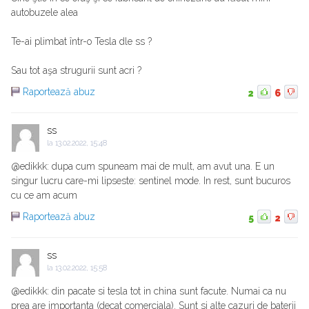
autobuzele alea
Te-ai plimbat într-o Tesla dle ss ?
Sau tot aşa strugurii sunt acri ?
Raportează abuz
2
6
ss
la
13.02.2022, 15:48
@edikkk: dupa cum spuneam mai de mult, am avut una. E un
singur lucru care-mi lipseste: sentinel mode. In rest, sunt bucuros
cu ce am acum
Raportează abuz
5
2
ss
la
13.02.2022, 15:58
@edikkk: din pacate si tesla tot in china sunt facute. Numai ca nu
prea are importanta (decat comerciala). Sunt si alte cazuri de baterii