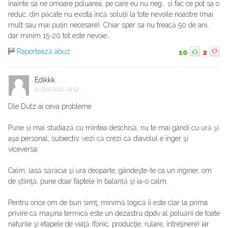
înainte sa ne omoare poluarea, pe care eu nu neg… și fac ce pot sa o
reduc, din păcate nu exista încă soluții la tote nevoile noastre (mai
mult sau mai puțin necesare). Chiar sper sa nu treacă 50 de ani,
dar minim 15-20 tot este nevoie…
Raportează abuz
10
2
Edikkk
la
13.02.2022, 02:52
Dle Dutz ai ceva probleme
Pune și mai studiază cu mintea deschisă, nu te mai gândi cu ură şi
aşa personal, subiectiv, vezi că crezi că diavolul e înger şi
viceversa.
Calm, lasă sărăcia şi ura deoparte, gândeşte-te ca un inginer, om
de ştiinţă, pune doar faptele în balanță şi ia-o calm.
Pentru orice om de bun simţ, minimă logică îi este clar la prima
privire că maşina termică este un dezastru dpdv al poluării de toate
naturile şi etapele de viaţă (fonic, producţie, rulare, întreţinere) iar