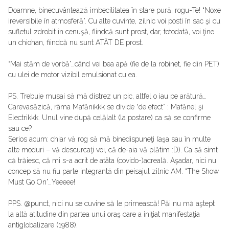
Doamne, binecuvântează imbecilitatea în stare pură, rogu-Te! “Noxe
ireversibile în atmosferă”. Cu alte cuvinte, zilnic voi posti în sac şi cu
sufletul zdrobit în cenuşă, fiindcă sunt prost, dar, totodată, voi ţine
un chiohan, fiindcă nu sunt ATÂT DE prost.
“Mai stăm de vorbă”…când vei bea apă (fie de la robinet, fie din PET)
cu ulei de motor vizibil emulsionat cu ea.
PS. Trebuie musai să mă distrez un pic, altfel o iau pe arătură…
Carevasăzică, râma Mafănikkk se divide “de efect” : Mafănel şi
Electrikkk. Unul vine după celălalt (la postare) ca să se confirme
sau ce?
Serios acum: chiar vă rog să mă binedispuneţi (aşa sau în multe
alte moduri – vă descurcaţi voi, că de-aia vă plătim :D). Ca să simt
că trăiesc, că mi s-a acrit de atâta (covido-)acreală. Aşadar, nici nu
concep să nu fiu parte integrantă din peisajul zilnic AM. “The Show
Must Go On”…Yeeeee!
PPS. @punct, nici nu se cuvine să le primească! Păi nu mă aştept
la altă atitudine din partea unui oraş care a iniţiat manifestaţia
antiglobalizare (1988).