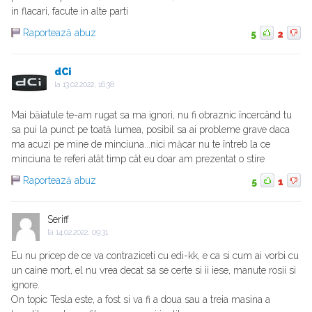
in flacari, facute in alte parti
Raportează abuz
5
2
dCi
la
13.02.2022, 16:38
Mai băiatule te-am rugat sa ma ignori, nu fi obraznic încercând tu
sa pui la punct pe toată lumea, posibil sa ai probleme grave daca
ma acuzi pe mine de minciuna...nici măcar nu te întreb la ce
minciuna te referi atât timp cât eu doar am prezentat o stire
Raportează abuz
5
1
Seriff
la
14.02.2022, 09:31
Eu nu pricep de ce va contraziceti cu edi-kk, e ca si cum ai vorbi cu
un caine mort, el nu vrea decat sa se certe si ii iese, manute rosii si
ignore.
On topic Tesla este, a fost si va fi a doua sau a treia masina a