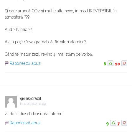
Şi care aruncă CO2 şi multe alte noxe, în mod IREVERSIBIL în
atmosferă ???
Aud ? Nimic ??
Atâta poţi? Ceva gramatică, firmituri atomice?
Când te maturizezi, revino şi mai stăm de vorbă.
Raportează abuz
8
10
@inexorabil
la
12.02.2022, 14:09
Zi de zi diesel deasupra tuturor!
Raportează abuz
9
7