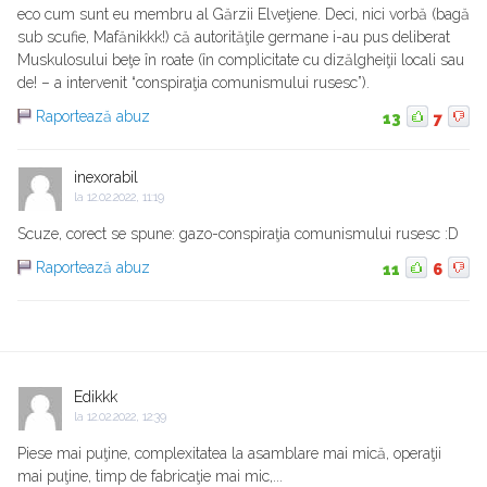
eco cum sunt eu membru al Gărzii Elveţiene. Deci, nici vorbă (bagă
sub scufie, Mafănikkk!) că autorităţile germane i-au pus deliberat
Muskulosului beţe în roate (în complicitate cu dizălgheiţii locali sau
de! – a intervenit “conspiraţia comunismului rusesc”).
Raportează abuz
13
7
inexorabil
la
12.02.2022, 11:19
Scuze, corect se spune: gazo-conspiraţia comunismului rusesc :D
Raportează abuz
11
6
Edikkk
la
12.02.2022, 12:39
Piese mai puţine, complexitatea la asamblare mai mică, operaţii
mai puţine, timp de fabricaţie mai mic,...