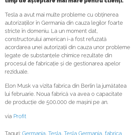
timp de așteptare mai mare pentru clienți.
Tesla a avut mai multe probleme cu obținerea
autorizațiilor în Germania din cauza legilor foarte
stricte în domeniu. La un moment dat,
constructorului american i-a fost refuzată
acordarea unei autorizații din cauza unor probleme
legate de substanțele chimice rezultate din
procesul de fabricație și de gestionarea apelor
reziduale.
Elon Musk va vizita fabrica din Berlin la jumătatea
lui februarie. Noua fabrică va avea o capacitate
de producție de 500.000 de mașini pe an.
via
Profit
Taguri:
Germania
,
Tesla
,
Tesla Germania
,
fabrica