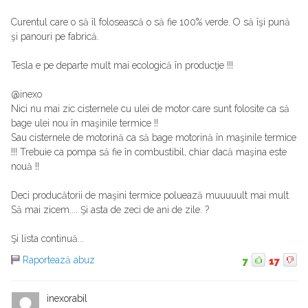
Curentul care o să îl folosească o să fie 100% verde. O să îşi pună
şi panouri pe fabrică.
Tesla e pe departe mult mai ecologică în producţie !!!
@inexo
Nici nu mai zic cisternele cu ulei de motor care sunt folosite ca să
bage ulei nou în maşinile termice !!
Sau cisternele de motorină ca să bage motorină în maşinile termice
!!! Trebuie ca pompa să fie în combustibil, chiar dacă maşina este
nouă !!
Deci producătorii de maşini termice poluează muuuuult mai mult.
Să mai zicem.... Şi asta de zeci de ani de zile. ?
Şi lista continuă...
Raportează abuz
7
17
inexorabil