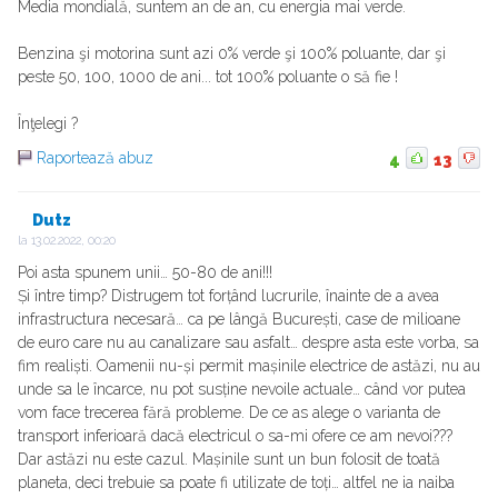
Media mondială, suntem an de an, cu energia mai verde.
Benzina şi motorina sunt azi 0% verde şi 100% poluante, dar şi
peste 50, 100, 1000 de ani... tot 100% poluante o să fie !
Înţelegi ?
Raportează abuz
4
13
Dutz
la
13.02.2022, 00:20
Poi asta spunem unii… 50-80 de ani!!!
Și între timp? Distrugem tot forțând lucrurile, înainte de a avea
infrastructura necesară… ca pe lângă București, case de milioane
de euro care nu au canalizare sau asfalt… despre asta este vorba, sa
fim realiști. Oamenii nu-și permit mașinile electrice de astăzi, nu au
unde sa le încarce, nu pot susține nevoile actuale… când vor putea
vom face trecerea fără probleme. De ce as alege o varianta de
transport inferioară dacă electricul o sa-mi ofere ce am nevoi???
Dar astăzi nu este cazul. Mașinile sunt un bun folosit de toată
planeta, deci trebuie sa poate fi utilizate de toți… altfel ne ia naiba