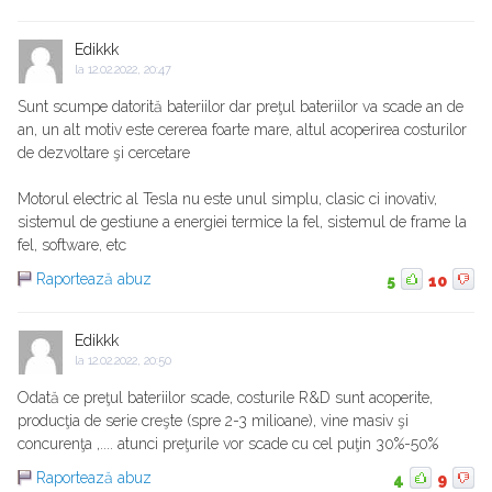
Edikkk
la
12.02.2022, 20:47
Sunt scumpe datorită bateriilor dar preţul bateriilor va scade an de
an, un alt motiv este cererea foarte mare, altul acoperirea costurilor
de dezvoltare şi cercetare
Motorul electric al Tesla nu este unul simplu, clasic ci inovativ,
sistemul de gestiune a energiei termice la fel, sistemul de frame la
fel, software, etc
Raportează abuz
5
10
Edikkk
la
12.02.2022, 20:50
Odată ce preţul bateriilor scade, costurile R&D sunt acoperite,
producţia de serie creşte (spre 2-3 milioane), vine masiv şi
concurenţa ,.... atunci preţurile vor scade cu cel puţin 30%-50%
Raportează abuz
4
9