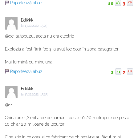
Raportează abuz
10
3
Edikkk
la
13.02.2022, 15:23
@dci autobuzul acela nu era electric
Explozia a fost fără foc şi a avut loc doar în zona pasagerilor
Mai termină cu minciuna
Raportează abuz
2
7
Edikkk
la
13.02.2022, 15:25
@ss
China are 1,2 miliarde de oameni, peste 10-20 metropole de peste
10 chiar 20 milioane de locuitori
Cine ştie în ce oraş şi ce fabricant de chinezărie au făcut mini