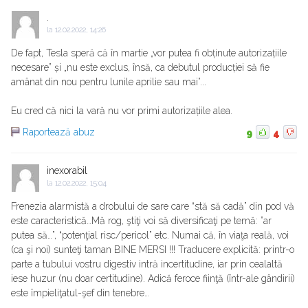
.
la
12.02.2022, 14:26
De fapt, Tesla speră că în martie „vor putea fi obținute autorizațiile
necesare” și „nu este exclus, însă, ca debutul producției să fie
amânat din nou pentru lunile aprilie sau mai”...
Eu cred că nici la vară nu vor primi autorizațiile alea.
Raportează abuz
9
4
inexorabil
la
12.02.2022, 15:04
Frenezia alarmistă a drobului de sare care “stă să cadă” din pod vă
este caracteristică…Mă rog, ştiţi voi să diversificaţi pe temă: ”ar
putea să…”, “potenţial risc/pericol” etc. Numai că, în viaţa reală, voi
(ca şi noi) sunteţi taman BINE MERSI !!! Traducere explicită: printr-o
parte a tubului vostru digestiv intră incertitudine, iar prin cealaltă
iese huzur (nu doar certitudine). Adică feroce fiinţă (într-ale gândirii)
este împieliţatul-şef din tenebre…