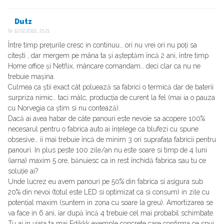
Dutz
la
12.02.2022, 21:21
Între timp prețurile cresc in continuu… ori nu vrei ori nu poți sa
citești , dar mergem pe mâna ta și așteptăm încă 2 ani, între timp
Home office și Netflix, mâncare comandam… deci clar ca nu ne
trebuie mașina.
Culmea ca știi exact cât poluează sa fabrici o termică dar de baterii
surpriza nimic… taci mâlc, producția de curent la fel (mai ia o pauza
cu Norvegia ca știm si nu contează).
Dacă ai avea habar de câte panouri este nevoie sa acopere 100%
necesarul pentru o fabrica auto ai înțelege ca blufezi cu spune
obsesive… ii mai trebuie încă de minim 3 ori suprafața fabricii pentru
panouri. In plus peste 100 zile/an nu este soare si timp de 4 luni
(iarna) maxim 5 ore, bănuiesc ca in rest închidă fabrica sau tu ce
soluție ai?
Unde lucrez eu avem panouri pe 50% din fabrica si asigura sub
20% din nevoi (totul este LED si optimizat ca si consum) in zile cu
potențial maxim (suntem in zona cu soare la greu). Amortizarea se
va face in 6 ani, iar după încă 4 trebuie cel mai probabil schimbate.
Tu ai in viața ta mai Edikkk exemple concrete care confirma ce spui