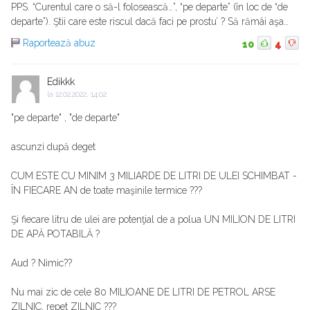
PPS. “Curentul care o să-l folosească…”, “pe departe” (în loc de “de
departe”). Ştii care este riscul dacă faci pe prostu’ ? Să rămâi aşa…
Raportează abuz
10
4
Edikkk
la
12.02.2022, 14:02
"pe departe" , "de departe"
ascunzi după deget
CUM ESTE CU MINIM 3 MILIARDE DE LITRI DE ULEI SCHIMBAT -
ÎN FIECARE AN de toate maşinile termice ???
Şi fiecare litru de ulei are potenţial de a polua UN MILION DE LITRI
DE APĂ POTABILĂ ?
Aud ? Nimic??
Nu mai zic de cele 80 MILIOANE DE LITRI DE PETROL ARSE
ZILNIC, repet ZILNIC ???