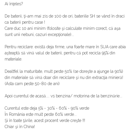
Ai înţeles?
De baterii, ţi-am mai zis de 100 de ori, bateriile SH se vând în draci
ca baterii pentru case !
Care duc 10 ani minim (folosite şi calculate minim corect, că aşa
sunt unii nebuni, cazuri excepţionale)...
Pentru reciclare: există deja firme, una foarte mare în SUA care abia
aşteaptă să vină valul de baterii, pentru că pot recicla 95% din
materiale.
Dealtfel la maturitate, mult peste 50% (se doreşte a ajunge la 90%)
din materiale să vină doar din reciclare şi nu din extracţia minieră!
(Asta cam peste 50-80 de ani)
Apoi curentul de acasă.... vs benzina/ motorina de la benzinărie...
Curentul este deja 5% - 30% - 60% - 90% verde
În România este mult peste 60% verde...
Şi în toate ţările, acest procent verde creşte !!!
Chiar şi în China!