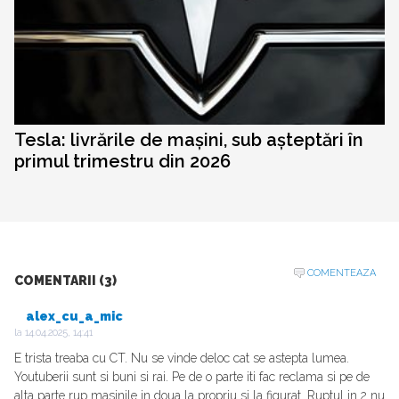
Tesla: livrările de mașini, sub așteptări în
primul trimestru din 2026
COMENTEAZA
COMENTARII (3)
alex_cu_a_mic
la
14.04.2025, 14:41
E trista treaba cu CT. Nu se vinde deloc cat se astepta lumea.
Youtuberii sunt si buni si rai. Pe de o parte iti fac reclama si pe de
alta parte rup masinile in doua la propriu si la figurat. Ruptul in 2 nu