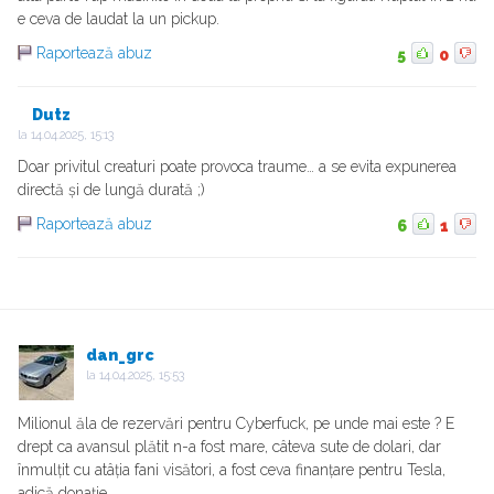
e ceva de laudat la un pickup.
Raportează abuz
5
0
Dutz
la
14.04.2025, 15:13
Doar privitul creaturi poate provoca traume… a se evita expunerea
directă și de lungă durată ;)
Raportează abuz
6
1
dan_grc
la
14.04.2025, 15:53
Milionul ăla de rezervări pentru Cyberfuck, pe unde mai este ? E
drept ca avansul plătit n-a fost mare, câteva sute de dolari, dar
înmulțit cu atâția fani visători, a fost ceva finanțare pentru Tesla,
adică donație.