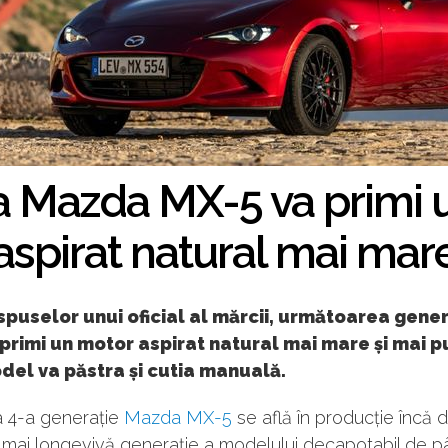
ea Mazda MX-5 va primi 
aspirat natural mai mar
 spuselor unui oficial al mărcii, următoarea gene
primi un motor aspirat natural mai mare și mai p
del va păstra și cutia manuală.
 4-a generație
Mazda MX-5
se află în producție încă d
 mai longevivă generație a modelului decapotabil de p