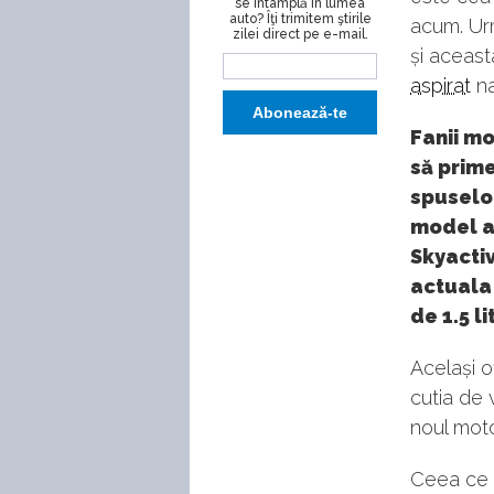
se întâmplă în lumea
auto? Îţi trimitem ştirile
acum. Urm
zilei direct pe e-mail.
și aceas
aspirat
na
Fanii mo
să prime
spuselor
model a
Skyactiv
actuala
de 1.5 li
Același o
cutia de 
noul moto
Ceea ce 