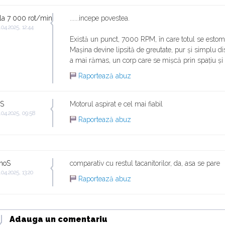
la 7 000 rot/min
......incepe povestea.
.04.2025, 12:44
Există un punct, 7000 RPM, în care totul se esto
Mașina devine lipsită de greutate, pur și simplu di
a mai rămas, un corp care se mișcă prin spațiu și
Raportează abuz
oS
Motorul aspirat e cel mai fiabil
.04.2025, 09:58
Raportează abuz
noS
comparativ cu restul tacanitorilor, da, asa se pare
.04.2025, 13:20
Raportează abuz
Adauga un comentariu