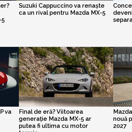
ter?
Suzuki Cappuccino va renaște
Concep
ca un rival pentru Mazda MX-5
deveni
-5
separ
P va
Final de eră? Viitoarea
Mazda 
generație Mazda MX-5 ar
nouă p
putea fi ultima cu motor
2027