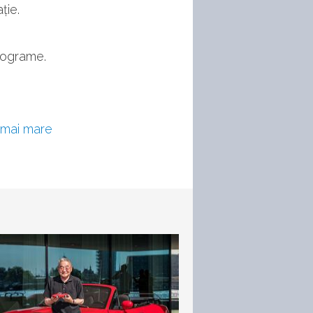
ție.
ilograme.
 mai mare