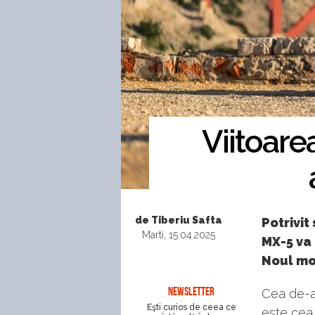
Viitoar
de Tiberiu Safta
Potrivit
Marti, 15.04.2025
MX-5 va 
Noul mo
NEWSLETTER
Cea de-a
Eşti curios de ceea ce
este cea