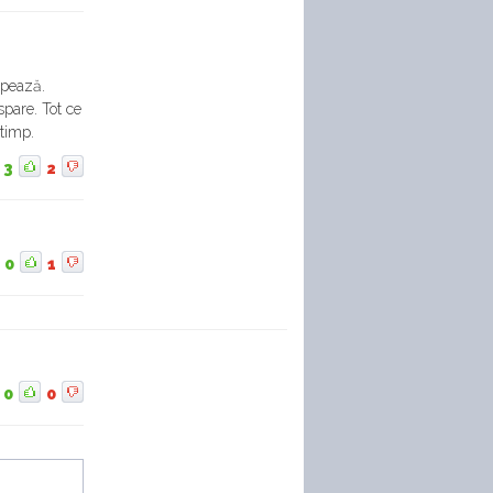
mpează.
spare. Tot ce
 timp.
3
2
0
1
0
0