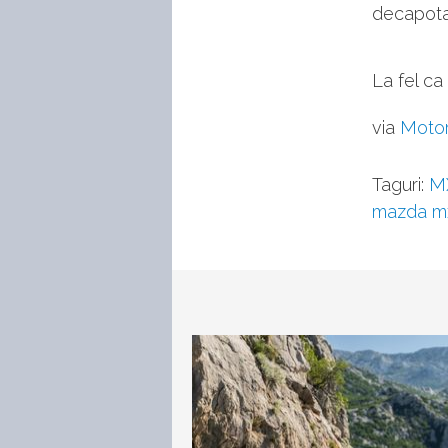
decapotab
La fel ca
via
Moto
Taguri:
M
mazda m