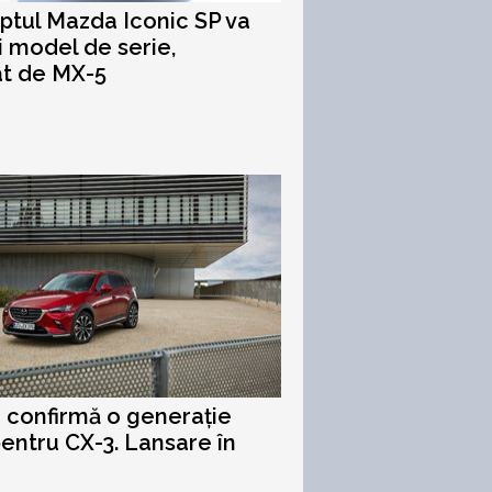
tul Mazda Iconic SP va
 model de serie,
at de MX-5
confirmă o generație
entru CX-3. Lansare în