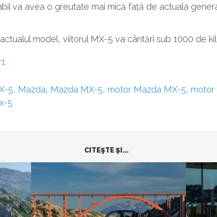
il va avea o greutate mai mică față de actuala genera
 actualul model, viitorul MX-5 va cântări sub 1000 de k
r1
X-5
,
Mazda
,
Mazda MX-5
,
motor Mazda MX-5
,
motor
x-5
CITEŞTE ŞI...