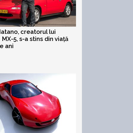
tano, creatorul lui
MX-5, s-a stins din viață
de ani