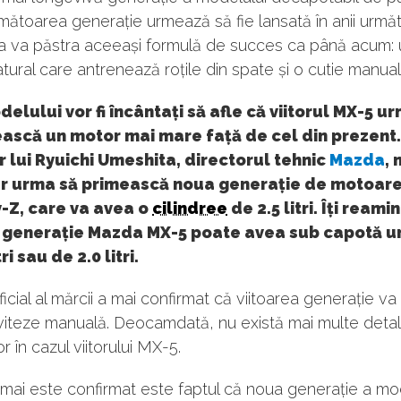
ătoarea generație urmează să fie lansată în anii următo
ta va păstra aceeași formulă de succes ca până acum:
tural care antrenează roțile din spate și o cutie manual
delului vor fi încântați să afle că viitorul MX-5 
ască un motor mai mare față de cel din prezent. 
 lui Ryuichi Umeshita, directorul tehnic
Mazda
, 
r urma să primească noua generație de motoar
-Z, care va avea o
cilindree
de 2.5 litri. Îți reami
 generație Mazda MX-5 poate avea sub capotă u
tri sau de 2.0 litri.
ficial al mărcii a mai confirmat că viitoarea generație va
viteze manuală. Deocamdată, nu există mai multe detal
r în cazul viitorului MX-5.
mai este confirmat este faptul că noua generație a mo