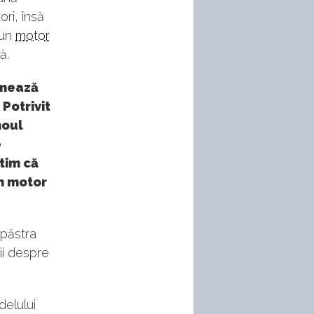
ri, însă
 un
motor
ă.
urmează
Potrivit
noul
e
ntim că
n motor
 păstra
ii despre
delului