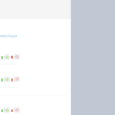
OMENTEAZA
3
6
3
3
2
2