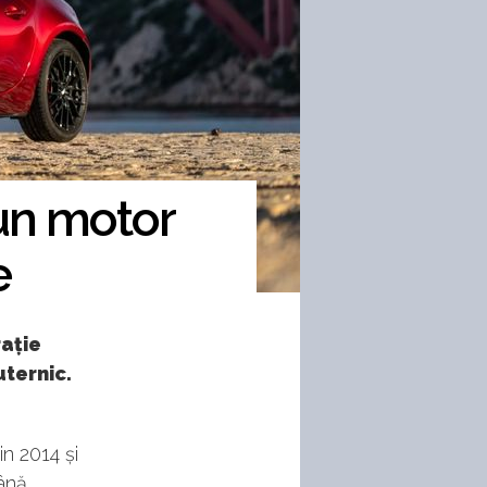
un motor
e
rație
uternic.
in 2014 și
ână