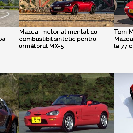
Mazda: motor alimentat cu
Tom Ma
opa
combustibil sintetic pentru
Mazda 
următorul MX-5
la 77 