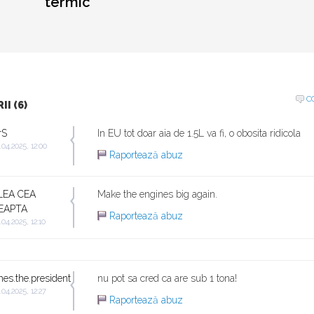
termic
C
I (6)
rS
In EU tot doar aia de 1.5L va fi, o obosita ridicola
.04.2025, 12:00
Raportează abuz
LEA CEA
Make the engines big again.
EAPTA
Raportează abuz
.04.2025, 12:10
hes.the.president
nu pot sa cred ca are sub 1 tona!
.04.2025, 12:27
Raportează abuz