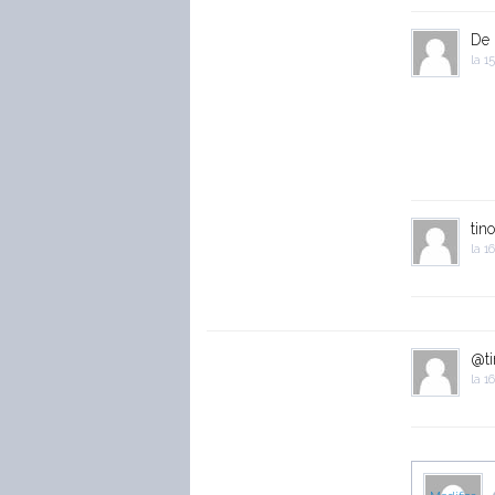
De 
la
15
tin
la
16
@ti
la
16