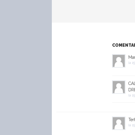
COMENTARI
Ma
la
15
CA
DR
la
15
Ter
la
15