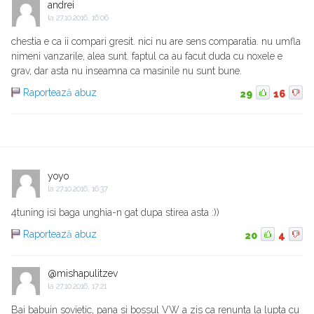
andrei
la
27.10.2016, 16:06
chestia e ca ii compari gresit. nici nu are sens comparatia. nu umfla
nimeni vanzarile, alea sunt. faptul ca au facut duda cu noxele e
grav, dar asta nu inseamna ca masinile nu sunt bune.
Raportează abuz
29
16
yoyo
la
27.10.2016, 16:37
4tuning isi baga unghia-n gat dupa stirea asta :))
Raportează abuz
20
4
@mishapulitzev
la
27.10.2016, 17:21
Bai babuin sovietic, pana si bossul VW a zis ca renunta la lupta cu