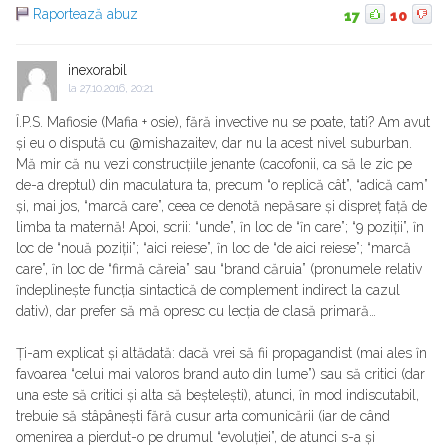
Raportează abuz
17
10
inexorabil
la
27.10.2016, 20:21
Ȋ.P.S. Mafiosie (Mafia + osie), fără invective nu se poate, tati? Am avut
și eu o dispută cu @mishazaitev, dar nu la acest nivel suburban.
Mă mir că nu vezi construcțiile jenante (cacofonii, ca să le zic pe
de-a dreptul) din maculatura ta, precum “o replică cât”, “adică cam”
și, mai jos, “marcă care”, ceea ce denotă nepăsare și dispreț față de
limba ta maternă! Apoi, scrii: “unde”, ȋn loc de “ȋn care”; “9 poziții”, ȋn
loc de “nouă poziții”; “aici reiese”, ȋn loc de “de aici reiese”; “marcă
care”, ȋn loc de “firmă căreia” sau “brand căruia” (pronumele relativ
ȋndeplinește funcția sintactică de complement indirect la cazul
dativ), dar prefer să mă opresc cu lecția de clasă primară…
Ți-am explicat și altădată: dacă vrei să fii propagandist (mai ales ȋn
favoarea “celui mai valoros brand auto din lume”) sau să critici (dar
una este să critici și alta să beștelești), atunci, ȋn mod indiscutabil,
trebuie să stâpânești fără cusur arta comunicării (iar de când
omenirea a pierdut-o pe drumul “evoluției”, de atunci s-a și