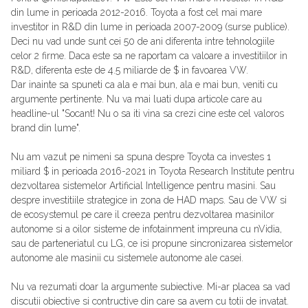
din lume in perioada 2012-2016. Toyota a fost cel mai mare
investitor in R&D din lume in perioada 2007-2009 (surse publice).
Deci nu vad unde sunt cei 50 de ani diferenta intre tehnologiile
celor 2 firme. Daca este sa ne raportam ca valoare a investitiilor in
R&D, diferenta este de 4.5 miliarde de $ in favoarea VW.
Dar inainte sa spuneti ca ala e mai bun, ala e mai bun, veniti cu
argumente pertinente. Nu va mai luati dupa articole care au
headline-ul "Socant! Nu o sa iti vina sa crezi cine este cel valoros
brand din lume".
Nu am vazut pe nimeni sa spuna despre Toyota ca investes 1
miliard $ in perioada 2016-2021 in Toyota Research Institute pentru
dezvoltarea sistemelor Artificial Intelligence pentru masini. Sau
despre investitiile strategice in zona de HAD maps. Sau de VW si
de ecosystemul pe care il creeza pentru dezvoltarea masinilor
autonome si a oilor sisteme de infotainment impreuna cu nVidia,
sau de parteneriatul cu LG, ce isi propune sincronizarea sistemelor
autonome ale masinii cu sistemele autonome ale casei.
Nu va rezumati doar la argumente subiective. Mi-ar placea sa vad
discutii obiective si contructive din care sa avem cu totii de invatat.