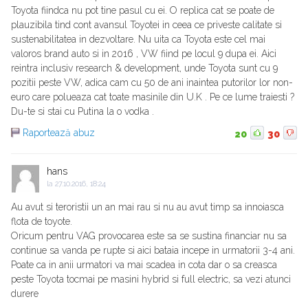
Toyota fiindca nu pot tine pasul cu ei. O replica cat se poate de
plauzibila tind cont avansul Toyotei in ceea ce priveste calitate si
sustenabilitatea in dezvoltare. Nu uita ca Toyota este cel mai
valoros brand auto si in 2016 , VW fiind pe locul 9 dupa ei. Aici
reintra inclusiv research & development, unde Toyota sunt cu 9
pozitii peste VW, adica cam cu 50 de ani inaintea putorilor lor non-
euro care polueaza cat toate masinile din U.K . Pe ce lume traiesti ?
Du-te si stai cu Putina la o vodka .
Raportează abuz
20
30
hans
la
27.10.2016, 18:24
Au avut si teroristii un an mai rau si nu au avut timp sa innoiasca
flota de toyote.
Oricum pentru VAG provocarea este sa se sustina financiar nu sa
continue sa vanda pe rupte si aici bataia incepe in urmatorii 3-4 ani.
Poate ca in anii urmatori va mai scadea in cota dar o sa creasca
peste Toyota tocmai pe masini hybrid si full electric, sa vezi atunci
durere