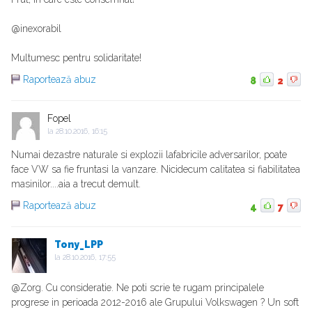
@inexorabil
Multumesc pentru solidaritate!
Raportează abuz
8
2
Fopel
la
28.10.2016, 16:15
Numai dezastre naturale si explozii lafabricile adversarilor, poate
face VW sa fie fruntasi la vanzare. Nicidecum calitatea si fiabilitatea
masinilor....aia a trecut demult.
Raportează abuz
4
7
Tony_LPP
la
28.10.2016, 17:55
@Zorg. Cu consideratie. Ne poti scrie te rugam principalele
progrese in perioada 2012-2016 ale Grupului Volkswagen ? Un soft