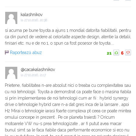
kalashnikov
la
27.10.2016, 20:38
si acuma pe bune toyota a ajuns 1 mondial datorita fiabilitatii, pentru
ca din punct de vedere al celorlalte aspecte design, atentie la detalii,
finisari etc. nu e de no.1, o spun ca fost posesor de toyota....
Raportează abuz
21
6
@cacakalashnikov
la
27.10.2016, 21:17
Prietene, fiabilitatea n-are absolut nici o treaba cu complexitatea sau
cu noi tehnologii. Toyota a demonstrat ca poate face o masina fiabila
si prin implementarea de noi tehnologii cum ar fii : hybrid synergy
drive o tehnologie hybrid care n-a dat gres inca de la lansare , apoi
H2 Mirai o tehnologie iarasi foarte complexa pt ceea ce poate mintea
omului concepe in prezent . Pe ce planeta traiesti ? Oricum
motoarele VW nu-s prea tehnologizate , ar fi putut avea macar
bunul simt sa le faca fiabile daca performante economice si eco nu