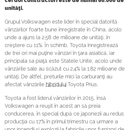
cei doi constructori este de numai 80.000 de
unităţi.
Grupul Volkswagen este lider în special datorită
vânzărilor foarte bune înregistrate în China, acolo
unde a ajuns la 2.58 de milioane de unităţi, în
creştere cu 11%. În schimb, Toyota înregistrează
de trei ori mai puţine vânzări în ţara asiatică, iar
principala sa piaţă este Statele Unite, acolo unde
vânzările sale au scăzut cu 2.4% la 1.82 milioane de
unităţi. De altfel, preturile mici la carburanţi au
afectat vânzările
hibridului
Toyota Prius.
Toyota a fost liderul vânzărilor în 2015, însă
Volkswagen a reuşit în acest an să preia
conducerea, în special după ce japonezii au redus
producţia cu 17% în primul trimestru ca urmare a
unor incendii şi explozii la fabricile unor furnizori de