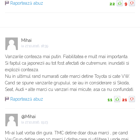
Raportează abuz
22
9
Mihai
la
27.10.2016, 18:39
Vanzarile conteaza mai putin. Fiabilitatea e mult mai importanta.
Si faptul ca japonezii au tot fost afectati de cutremure, inundatii si
explozii conteaza.
Nu in ultimul rand numarati cate marci detine Toyota si cate VW.
Cand se spune vanzarile grupului, se iau in considerare si Skoda,
Seat, Audi + alte marci cu vanzari mai micute, asa ca nu confundati.
Raportează abuz
11
21
@Mihai
la
27.10.2016, 19:23
Mi-ai luat vorba din gura. TMC detine doar doua marci , pe cand
Vw Grup detine vreo 10 marci ( dintre care si utilitare ) unde mai