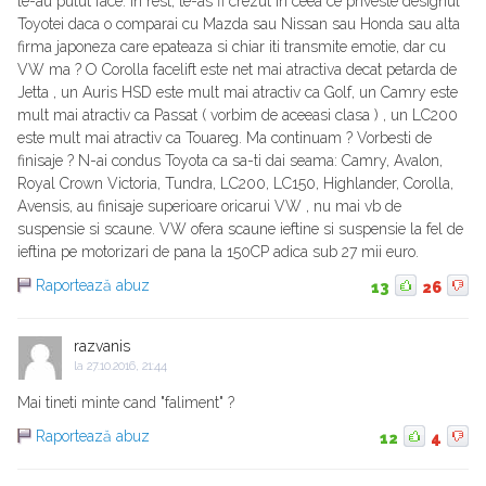
le-au putut face. In rest, te-as fi crezut in ceea ce priveste designul
Toyotei daca o comparai cu Mazda sau Nissan sau Honda sau alta
firma japoneza care epateaza si chiar iti transmite emotie, dar cu
VW ma ? O Corolla facelift este net mai atractiva decat petarda de
Jetta , un Auris HSD este mult mai atractiv ca Golf, un Camry este
mult mai atractiv ca Passat ( vorbim de aceeasi clasa ) , un LC200
este mult mai atractiv ca Touareg. Ma continuam ? Vorbesti de
finisaje ? N-ai condus Toyota ca sa-ti dai seama: Camry, Avalon,
Royal Crown Victoria, Tundra, LC200, LC150, Highlander, Corolla,
Avensis, au finisaje superioare oricarui VW , nu mai vb de
suspensie si scaune. VW ofera scaune ieftine si suspensie la fel de
ieftina pe motorizari de pana la 150CP adica sub 27 mii euro.
Raportează abuz
13
26
razvanis
la
27.10.2016, 21:44
Mai tineti minte cand "faliment" ?
Raportează abuz
12
4