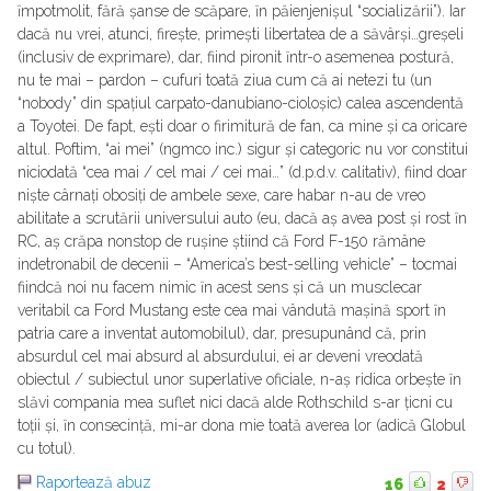
ȋmpotmolit, fără șanse de scăpare, ȋn păienjenișul “socializării”). Iar
dacă nu vrei, atunci, firește, primești libertatea de a săvârși…greșeli
(inclusiv de exprimare), dar, fiind pironit ȋntr-o asemenea postură,
nu te mai – pardon – cufuri toată ziua cum că ai netezi tu (un
“nobody” din spațiul carpato-danubiano-cioloșic) calea ascendentă
a Toyotei. De fapt, ești doar o firimitură de fan, ca mine și ca oricare
altul. Poftim, “ai mei” (ngmco inc.) sigur și categoric nu vor constitui
niciodată “cea mai / cel mai / cei mai…” (d.p.d.v. calitativ), fiind doar
niște cârnați obosiți de ambele sexe, care habar n-au de vreo
abilitate a scrutării universului auto (eu, dacă aș avea post și rost ȋn
RC, aș crăpa nonstop de rușine știind că Ford F-150 rămâne
indetronabil de decenii – “America’s best-selling vehicle” – tocmai
fiindcă noi nu facem nimic ȋn acest sens și că un musclecar
veritabil ca Ford Mustang este cea mai vândută mașină sport ȋn
patria care a inventat automobilul), dar, presupunând că, prin
absurdul cel mai absurd al absurdului, ei ar deveni vreodată
obiectul / subiectul unor superlative oficiale, n-aș ridica orbește ȋn
slăvi compania mea suflet nici dacă alde Rothschild s-ar țicni cu
toții și, ȋn consecință, mi-ar dona mie toată averea lor (adică Globul
cu totul).
Raportează abuz
16
2