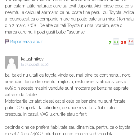
pun calamitatile naturale care au lovit Japonia. Aici reiese ceea ce si
neamtul a calculat afirmand ca nu poate tine pasul cu Toyota. Adica
a recunoscut ca o companie mare nu poate bate una mica ( formata
din 2 marci ) :)))) . De alte calitati Toyota nu mai vorbim, este o
marca care nu ii pozi gasii bube ''ascunse''
Raportează abuz
7
20
kalashnikov
la
27.10.2016, 20:06
bai baieti nu uitati ca toyota vinde cel mai bine pe continentul nord
american, tarile din orientul mijlociu, restu asiei si africa si peste
90% din aceste masini vandute sunt motoare pe benzina aspirate
extrem de fiabile,
Motorizarile lor atat diesel cat si cele pe benzina nu sunt fortate,
putini CP raportat la cilindree, de unde rezulta si fiabilitatea
crescuta, in cazul VAG lucrurile stau diferit,
depinde cine ce prefera fiabilitate sau dinamica, pentru ca o toyota
diesel 2.0 cu 240CP biturbo nu cred ca o sa vad vreodata.......