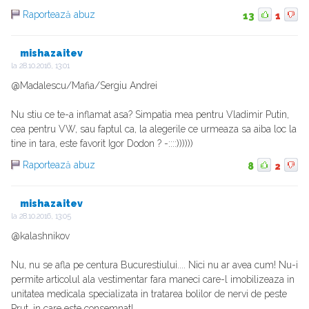
Raportează abuz
13
1
mishazaitev
la
28.10.2016, 13:01
@Madalescu/Mafia/Sergiu Andrei
Nu stiu ce te-a inflamat asa? Simpatia mea pentru Vladimir Putin,
cea pentru VW, sau faptul ca, la alegerile ce urmeaza sa aiba loc la
tine in tara, este favorit Igor Dodon ? -::::))))))
Raportează abuz
8
2
mishazaitev
la
28.10.2016, 13:05
@kalashnikov
Nu, nu se afla pe centura Bucurestiului.... Nici nu ar avea cum! Nu-i
permite articolul ala vestimentar fara maneci care-l imobilizeaza in
unitatea medicala specializata in tratarea bolilor de nervi de peste
Prut, in care este consemnat!