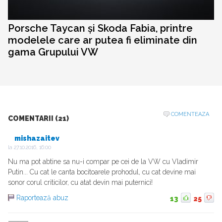
Porsche Taycan și Skoda Fabia, printre
modelele care ar putea fi eliminate din
gama Grupului VW
COMENTEAZA
COMENTARII (21)
mishazaitev
la
27.10.2016, 16:00
Nu ma pot abtine sa nu-i compar pe cei de la VW cu Vladimir
Putin... Cu cat le canta bocitoarele prohodul, cu cat devine mai
sonor corul criticilor, cu atat devin mai puternici!
Raportează abuz
13
25