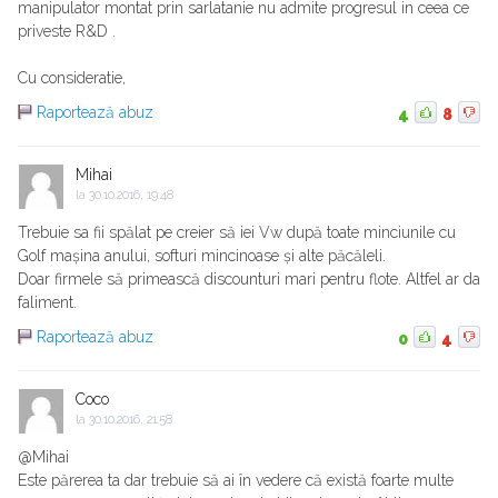
manipulator montat prin sarlatanie nu admite progresul in ceea ce
priveste R&D .
Cu consideratie,
Raportează abuz
4
8
Mihai
la
30.10.2016, 19:48
Trebuie sa fii spălat pe creier să iei Vw după toate minciunile cu
Golf mașina anului, softuri mincinoase și alte păcăleli.
Doar firmele să primească discounturi mari pentru flote. Altfel ar da
faliment.
Raportează abuz
0
4
Coco
la
30.10.2016, 21:58
@Mihai
Este părerea ta dar trebuie să ai în vedere că există foarte multe