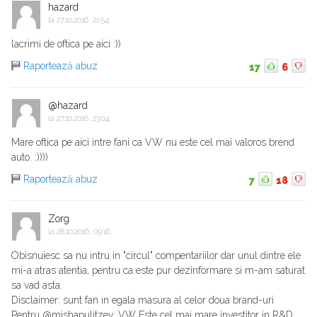
hazard
la
27.10.2016, 21:54
lacrimi de oftica pe aici :))
Raportează abuz
17
6
@hazard
la
27.10.2016, 23:04
Mare oftica pe aici intre fani ca VW nu este cel mai valoros brend
auto. :))))
Raportează abuz
7
18
Zorg
la
28.10.2016, 09:16
Obisnuiesc sa nu intru in "circul" compentariilor dar unul dintre ele
mi-a atras atentia, pentru ca este pur dezinformare si m-am saturat
sa vad asta.
Disclaimer: sunt fan in egala masura al celor doua brand-uri
Pentru @mishapulitzev: VW Este cel mai mare investitor in R&D