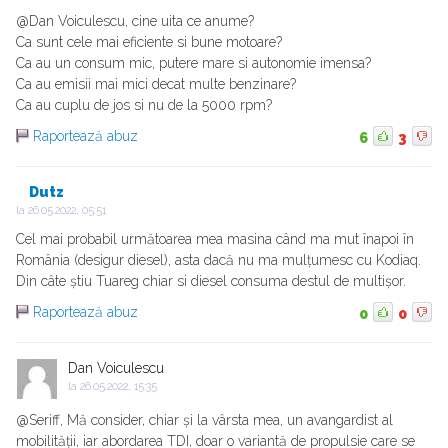
@Dan Voiculescu, cine uita ce anume?
Ca sunt cele mai eficiente si bune motoare?
Ca au un consum mic, putere mare si autonomie imensa?
Ca au emisii mai mici decat multe benzinare?
Ca au cuplu de jos si nu de la 5000 rpm?
Raportează abuz
6
3
Dutz
la
26.05.2022, 05:51
Cel mai probabil următoarea mea masina când ma mut înapoi în
România (desigur diesel), asta dacă nu ma mulțumesc cu Kodiaq.
Din câte știu Tuareg chiar si diesel consuma destul de multișor.
Raportează abuz
0
0
Dan Voiculescu
la
26.05.2022, 15:35
@Seriff, Mă consider, chiar și la vârsta mea, un avangardist al
mobilității, iar abordarea TDI, doar o variantă de propulsie care se