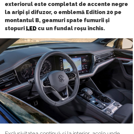
exteriorul este completat de accente negre
la aripi și difuzor, o emblemă Edition 20 pe
montantul B, geamuri spate fumurii și
stopuri
LED
cu un fundal roșu închis.
Exclusivitatea continuă și la interior, acolo unde