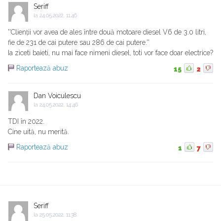
Seriff
la
24.05.2022, 11:46
''Clienții vor avea de ales între două motoare diesel V6 de 3.0 litri,
fie de 231 de cai putere sau 286 de cai putere.''
Ia ziceti baieti, nu mai face nimeni diesel, toti vor face doar electrice?
Raportează abuz
15
2
Dan Voiculescu
la
24.05.2022, 14:46
TDI în 2022.
Cine uită, nu merită.
Raportează abuz
1
7
Seriff
la
25.05.2022, 11:38