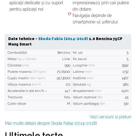
aplicaţii dedicate şi cu suport
impresionează prin caii putere
pentru aplicaţii noi
din dotare
Navigaţia depinde de
smartphone-ul şoferului
Date tehnice -
Skoda Fabia (2014-2018)
1.0 Benzina 75CP
Man5 Smart
Combustibil
Benzina
Nr. usi
5
Motor
tip / cilindri
Linie
Nr. locuri
5
Cilindree
cmc
999
Lungime
mm
3992
Putere maxima
CP (rpm)
75 (6200)
Latime
mm
1732
Cuplu maxim
Nm (rpm)
95 (3000)
Inaltime
mm
1467
Viteza maxima
km/h
172
Greutate
kg
980
Acceleratie 0-100 km/h
s
14.7
Ampatament
mm
2470
Tractiune
fata
Volum rezervor
litri
45
Cutie viteze
M
Volum portbagaj
litri
330
Vezi versiuni si preturi
Mai multe detalii despre Skoda Fabia (2014-2018)
Ultimele teste