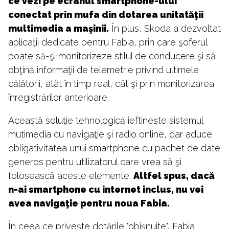
ce vezi pe ecranul smartphone-ului
conectat prin mufa din dotarea unitatăţii
multimedia a maşinii.
În plus, Skoda a dezvoltat
aplicaţii dedicate pentru Fabia, prin care şoferul
poate să-şi monitorizeze stilul de conducere şi să
obţină informaţii de telemetrie privind ultimele
călătorii, atât în timp real, cât şi prin monitorizarea
înregistrărilor anterioare.
Această soluţie tehnologică ieftineşte sistemul
mutimedia cu navigaţie şi radio online, dar aduce
obligativitatea unui smartphone cu pachet de date
generos pentru utilizatorul care vrea să şi
folosească aceste elemente.
Altfel spus, dacă
n-ai smartphone cu internet inclus, nu vei
avea navigaţie pentru noua Fabia.
În ceea ce priveşte dotările "obişnuite", Fabia