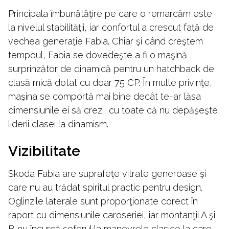
Principala îmbunătăţire pe care o remarcăm este
la nivelul stabilităţii, iar confortul a crescut faţă de
vechea generaţie Fabia. Chiar şi când creştem
tempoul, Fabia se dovedeşte a fi o maşină
surprinzător de dinamică pentru un hatchback de
clasă mică dotat cu doar 75 CP. În multe privinţe,
maşina se comportă mai bine decât te-ar lăsa
dimensiunile ei să crezi, cu toate că nu depăşeşte
liderii clasei la dinamism.
Vizibilitate
Skoda Fabia are suprafeţe vitrate generoase şi
care nu au trădat spiritul practic pentru design.
Oglinzile laterale sunt proporţionate corect în
raport cu dimensiunile caroseriei, iar montanţii A şi
B nu încurcă şoferul la manevrele clasice la care