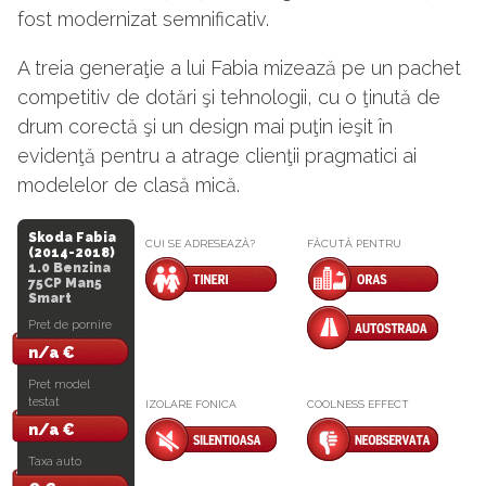
fost modernizat semnificativ.
A treia generaţie a lui Fabia mizează pe un pachet
competitiv de dotări şi tehnologii, cu o ţinută de
drum corectă şi un design mai puţin ieşit în
evidenţă pentru a atrage clienţii pragmatici ai
modelelor de clasă mică.
Skoda Fabia
CUI SE ADRESEAZĂ?
FĂCUTĂ PENTRU
(2014-2018)
1.0 Benzina
75CP Man5
Smart
Pret de pornire
n/a €
Pret model
testat
IZOLARE FONICA
COOLNESS EFFECT
n/a €
Taxa auto