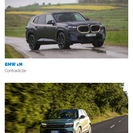
BMW xM
Contradicție