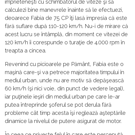
împrieteneşti cu schimbătorul de viteze şi să
calculezi bine manevrele înainte să le efectuezi,
deoarece Fabia de 75 CP îţi lasă impresia că este
fără suflare după 110-120 km/h. Nu-i de mirare că
acest lucru se întâmplă, din moment ce vitezei de
120 km/h îi corespunde o turaţie de 4.000 rpm în
treapta a cincea.
Revenind cu picioarele pe Pământ, Fabia este o
maşină care-şi va petrece majoritatea timpului în
mediul urban, unde nu are motiv să depăşească
60 km/h (şi nici voie, din punct de vedere legal),
iar puţinele ieşiri din mediul urban pe care le-ar
putea întreprinde şoferul se pot derula fără
probleme cât timp acesta îşi reglează aşteptările
dinamice la nivelul de putere asigurat de motor.
În ceea ce priveşte felul în care este percepută