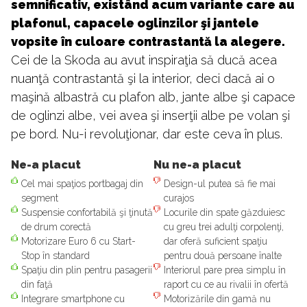
semnificativ, existând acum variante care au
plafonul, capacele oglinzilor şi jantele
vopsite în culoare contrastantă la alegere.
Cei de la Skoda au avut inspiraţia să ducă acea
nuanţă contrastantă şi la interior, deci dacă ai o
maşină albastră cu plafon alb, jante albe şi capace
de oglinzi albe, vei avea şi inserţii albe pe volan şi
pe bord. Nu-i revoluţionar, dar este ceva în plus.
Ne-a placut
Nu ne-a placut
Cel mai spaţios portbagaj din
Design-ul putea să fie mai
segment
curajos
Suspensie confortabilă şi ţinută
Locurile din spate găzduiesc
de drum corectă
cu greu trei adulţi corpolenţi,
Motorizare Euro 6 cu Start-
dar oferă suficient spaţiu
Stop în standard
pentru două persoane înalte
Spaţiu din plin pentru pasagerii
Interiorul pare prea simplu în
din faţă
raport cu ce au rivalii în ofertă
Integrare smartphone cu
Motorizările din gamă nu