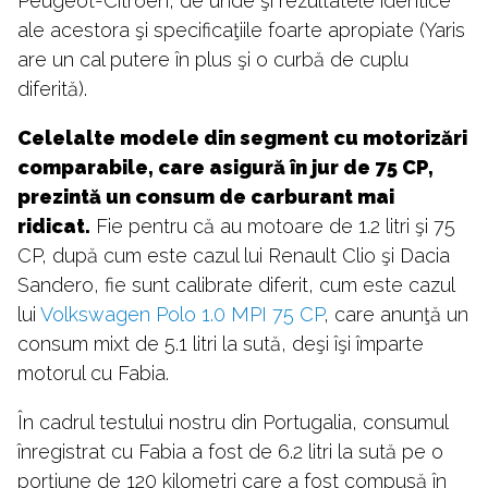
Peugeot-Citroen, de unde şi rezultatele identice
ale acestora şi specificaţiile foarte apropiate (Yaris
are un cal putere în plus şi o curbă de cuplu
diferită).
Celelalte modele din segment cu motorizări
comparabile, care asigură în jur de 75 CP,
prezintă un consum de carburant mai
ridicat.
Fie pentru că au motoare de 1.2 litri şi 75
CP, după cum este cazul lui Renault Clio şi Dacia
Sandero, fie sunt calibrate diferit, cum este cazul
lui
Volkswagen Polo 1.0 MPI 75 CP
, care anunţă un
consum mixt de 5.1 litri la sută, deşi îşi împarte
motorul cu Fabia.
În cadrul testului nostru din Portugalia, consumul
înregistrat cu Fabia a fost de 6.2 litri la sută pe o
porţiune de 120 kilometri care a fost compusă în