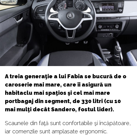
A treia generaţie a lui Fabia se bucură de o
caroserie mai mare, care îi asigură un
habitaclu mai spaţios şi cel mai mare
portbagaj din segment, de 330 litri (cu 10
mai mulţi decât Sandero, fostul lider).
Scaunele din faţă sunt confortabile şi încăpătoare,
iar comenzile sunt amplasate ergonomic.