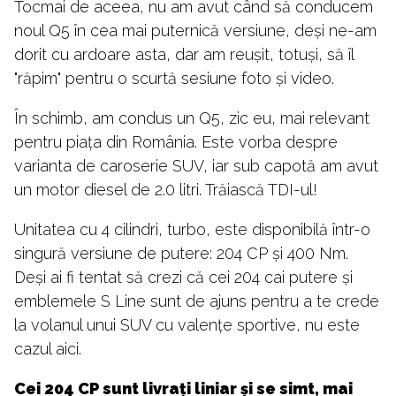
Tocmai de aceea, nu am avut când să conducem
noul Q5 în cea mai puternică versiune, deși ne-am
dorit cu ardoare asta, dar am reușit, totuși, să îl
"răpim" pentru o scurtă sesiune foto și video.
În schimb, am condus un Q5, zic eu, mai relevant
pentru piața din România. Este vorba despre
varianta de caroserie SUV, iar sub capotă am avut
un motor diesel de 2.0 litri. Trăiască TDI-ul!
Unitatea cu 4 cilindri, turbo, este disponibilă într-o
singură versiune de putere: 204 CP și 400 Nm.
Deși ai fi tentat să crezi că cei 204 cai putere și
emblemele S Line sunt de ajuns pentru a te crede
la volanul unui SUV cu valențe sportive, nu este
cazul aici.
Cei 204 CP sunt livrați liniar și se simt, mai