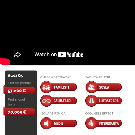
Audi Q5
CUI SE ADRESEAZĂ?
FĂCUTĂ PENTRU
Pret de pornire
57.200 €
Pret model
testat
70.000 €
IZOLARE FONICA
COOLNESS EFFECT