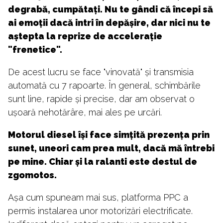
degrabă, cumpătați. Nu te gândi că începi să
ai emoții dacă intri în depășire, dar nici nu te
aștepta la reprize de accelerație
"frenetice".
De acest lucru se face "vinovată" și transmisia
automată cu 7 rapoarte. În general, schimbările
sunt line, rapide și precise, dar am observat o
ușoară nehotărâre, mai ales pe urcări.
Motorul diesel își face simțită prezența prin
sunet, uneori cam prea mult, dacă mă întrebi
pe mine. Chiar și la ralanti este destul de
zgomotos.
Așa cum spuneam mai sus, platforma PPC a
permis instalarea unor motorizări electrificate.