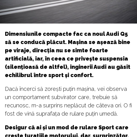
Dimensiunile compacte fac ca noul Audi Q5
să se conducă plăcut. Mașina se așează bine
pe viraje, direcția nu se simte foarte
artificială, iar, în ceea ce privește suspensia
(silențioasă de altfel), inginerii Audi au găsit
echilibrul între sport și confort.
Dacă încerci să zorești puțin mașina, vei observa
un comportament subvirator care, trebuie să
recunosc, m-a surprins neplăcut de câteva ori. O fi
fost de vină suprafața de rulare puțin umedă.
Desigur că ai și un mod de rulare Sport care
crește turațiile motorului, dar, surprinzător,