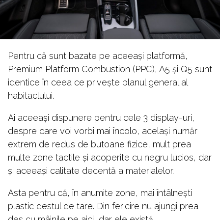
Pentru că sunt bazate pe aceeași platformă,
Premium Platform Combustion (PPC), A5 și Q5 sunt
identice în ceea ce privește planul general al
habitaclului.
Ai aceeași dispunere pentru cele 3 display-uri,
despre care voi vorbi mai încolo, același număr
extrem de redus de butoane fizice, mult prea
multe zone tactile și acoperite cu negru lucios, dar
și aceeași calitate decentă a materialelor.
Asta pentru că, în anumite zone, mai întâlnești
plastic destul de tare. Din fericire nu ajungi prea
des cu mâinile pe aici, dar ele există.