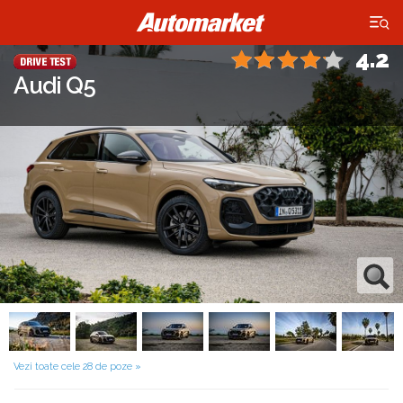
×
4.2
Audi Q5
Vezi toate cele 28 de poze »