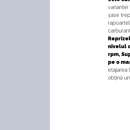
variantei
șase trep
rapoarte
carburant
Reprizel
nivelul 
rpm, Sup
pe o ma
etajarea 
obțină un