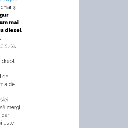
chiar și
ngur
sum mai
ău diesel
.
la sută,
 drept
l de
omia de
siei
 să mergi
 dar
i este