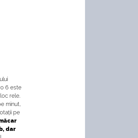
ului
ro 6 este
loc rele.
pe minut,
otații pe
 măcar
b, dar
l