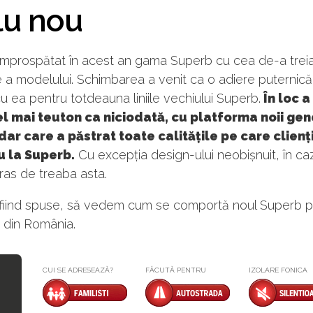
lu nou
împrospătat în acest an gama Superb cu cea de-a trei
 a modelului. Schimbarea a venit ca o adiere puternic
 cu ea pentru totdeauna liniile vechiului Superb.
În loc 
 mai teuton ca niciodată, cu platforma noii gen
dar care a păstrat toate calitățile pe care clienți
u la Superb.
Cu excepția design-ului neobișnuit, în ca
ras de treaba asta.
fiind spuse, să vedem cum se comportă noul Superb 
 din România.
CUI SE ADRESEAZĂ?
FĂCUTĂ PENTRU
IZOLARE FONICA