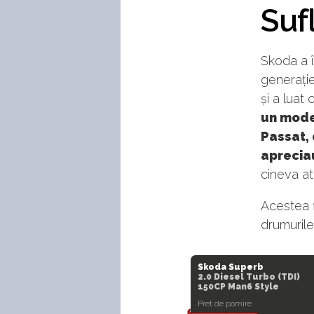
Suf
Skoda a 
generație
și a luat
un model
Passat, 
aprecia
cineva at
Acestea 
drumurile
Skoda Superb
2.0 Diesel Turbo (TDI)
150CP Man6 Style
Pret de pornire