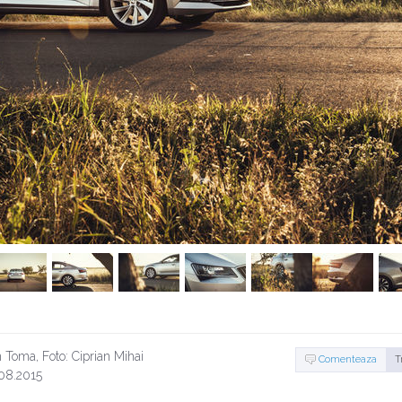
 Toma, Foto: Ciprian Mihai
Comenteaza
T
.08.2015