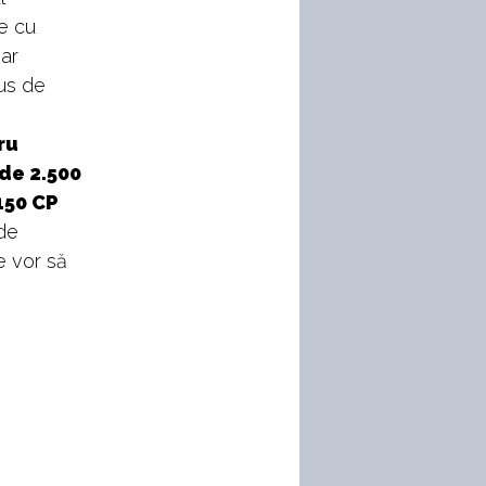
le cu
iar
us de
ru
 de 2.500
150 CP
de
e vor să