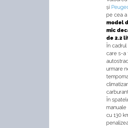
și
Peugeo
pe cea a
model d
mic decâ
de 2.2 l
În cadrul
care s-a t
autostra
urmare ne
tempomat.
climatiza
carburant
În spatel
manuale c
cu 130 km
penalizea