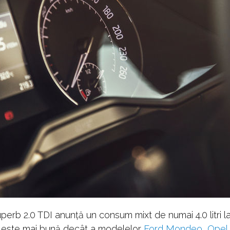
erb 2.0 TDI anunță un consum mixt de numai 4.0 litri la
 este mai bună decât a modelelor
Ford Mondeo
,
Opel 