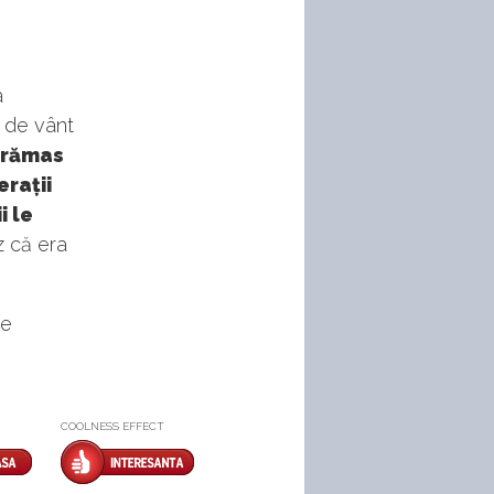
a
ă de vânt
a rămas
erații
i le
z că era
pe
COOLNESS EFFECT