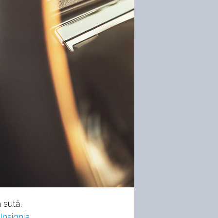
 sută.
Insignia