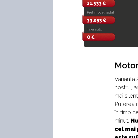
21.333 €
Pret model testat
33.093 €
Taxa auto
O €
Motor
Varianta 
nostru, a
mai silenț
Puterea m
în timp c
minut.
Nu
cel mai 
este suf