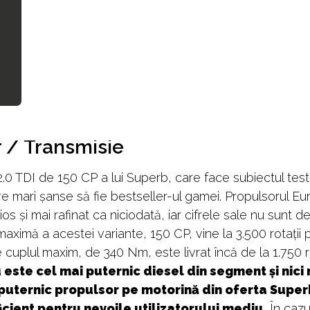
 / Transmisie
2.0 TDI de 150 CP a lui Superb, care face subiectul test
re mari șanse să fie bestseller-ul gamei. Propulsorul Eu
ios și mai rafinat ca niciodată, iar cifrele sale nu sunt de
aximă a acestei variante, 150 CP, vine la 3.500 rotații 
e cuplul maxim, de 340 Nm, este livrat încă de la 1.750 r
 este cel mai puternic diesel din segment și nici
puternic propulsor pe motorină din oferta Super
icient pentru nevoile utilizatorului mediu.
În cazu