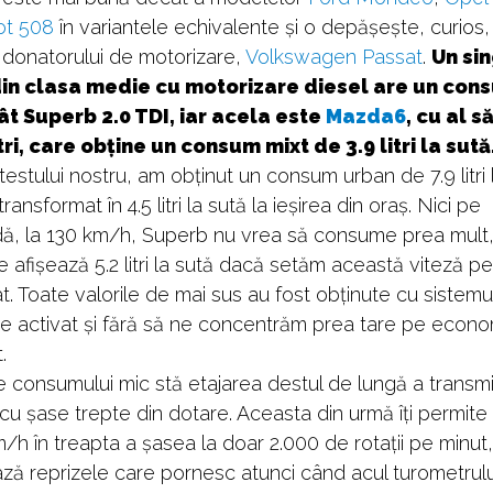
t 508
în variantele echivalente și o depășește, curios, 
 donatorului de motorizare,
Volkswagen Passat
.
Un si
in clasa medie cu motorizare diesel are un con
t Superb 2.0 TDI, iar acela este
Mazda6
, cu al s
itri, care obține un consum mixt de 3.9 litri la sută
 testului nostru, am obținut un consum urban de 7.9 litri 
ransformat în 4.5 litri la sută la ieșirea din oraș. Nici pe
dă, la 130 km/h, Superb nu vrea să consume prea mult,
 afișează 5.2 litri la sută dacă setăm această viteză pe
 Toate valorile de mai sus au fost obținute cu sistemu
re activat și fără să ne concentrăm prea tare pe econ
.
e consumului mic stă etajarea destul de lungă a transmi
u șase trepte din dotare. Aceasta din urmă îți permite
/h în treapta a șasea la doar 2.000 de rotații pe minut,
ză reprizele care pornesc atunci când acul turometrulu