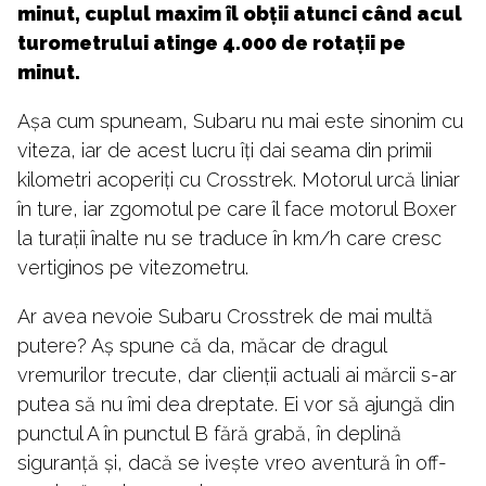
minut, cuplul maxim îl obții atunci când acul
turometrului atinge 4.000 de rotații pe
minut.
Așa cum spuneam, Subaru nu mai este sinonim cu
viteza, iar de acest lucru îți dai seama din primii
kilometri acoperiți cu Crosstrek. Motorul urcă liniar
în ture, iar zgomotul pe care îl face motorul Boxer
la turații înalte nu se traduce în km/h care cresc
vertiginos pe vitezometru.
Ar avea nevoie Subaru Crosstrek de mai multă
putere? Aș spune că da, măcar de dragul
vremurilor trecute, dar clienții actuali ai mărcii s-ar
putea să nu îmi dea dreptate. Ei vor să ajungă din
punctul A în punctul B fără grabă, în deplină
siguranță și, dacă se ivește vreo aventură în off-