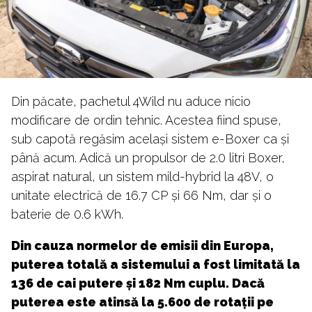
Din păcate, pachetul 4Wild nu aduce nicio
modificare de ordin tehnic. Acestea fiind spuse,
sub capotă regăsim același sistem e-Boxer ca și
până acum. Adică un propulsor de 2.0 litri Boxer,
aspirat natural, un sistem mild-hybrid la 48V, o
unitate electrică de 16.7 CP și 66 Nm, dar și o
baterie de 0.6 kWh.
Din cauza normelor de emisii din Europa,
puterea totală a sistemului a fost limitată la
136 de cai putere și 182 Nm cuplu. Dacă
puterea este atinsă la 5.600 de rotații pe