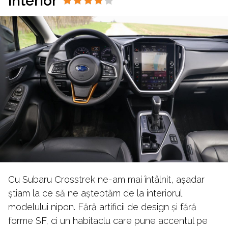
Interior
Cu Subaru Crosstrek ne-am mai întâlnit, așadar
știam la ce să ne așteptăm de la interiorul
modelului nipon. Fără artificii de design și fără
forme SF, ci un habitaclu care pune accentul pe