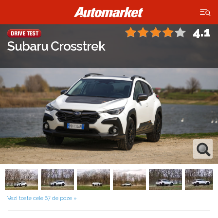
×
4.1
Subaru Crosstrek
Vezi toate cele 67 de poze »