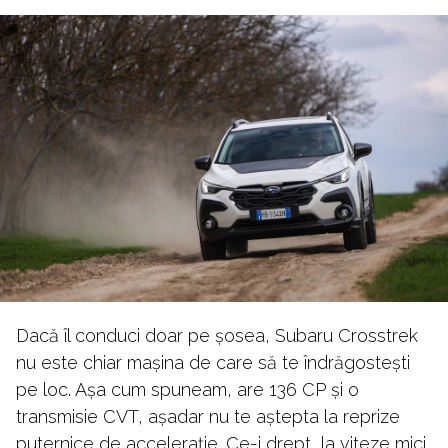
Dacă îl conduci doar pe șosea, Subaru Crosstrek
nu este chiar mașina de care să te îndrăgostești
pe loc. Așa cum spuneam, are 136 CP și o
transmisie CVT, așadar nu te aștepta la reprize
puternice de accelerație. Ce-i drept, la viteze mici,