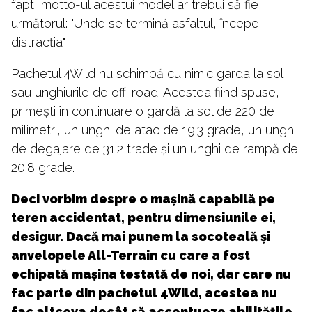
fapt, motto-ul acestui model ar trebui să fie
următorul: "Unde se termină asfaltul, începe
distracția".
Pachetul 4Wild nu schimbă cu nimic garda la sol
sau unghiurile de off-road. Acestea fiind spuse,
primești în continuare o gardă la sol de 220 de
milimetri, un unghi de atac de 19.3 grade, un unghi
de degajare de 31.2 trade și un unghi de rampă de
20.8 grade.
Deci vorbim despre o mașină capabilă pe
teren accidentat, pentru dimensiunile ei,
desigur. Dacă mai punem la socoteală și
anvelopele All-Terrain cu care a fost
echipată mașina testată de noi, dar care nu
fac parte din pachetul 4Wild, acestea nu
fac altceva decât să accentueze abilitățile