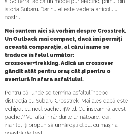
și Solterra, adică un model pur electric, primul din
istoria Subaru. Dar nu el este vedeta articolului
nostru.
Noi suntem aici să vorbim despre Crosstrek.
Un Outback mai compact, dacă îmi permiți
această comparație, al cărui nume se
traduce în felul următor:
crossover+trekking. Adică un crossover
gândit atât pentru oraș cât și pentru o
aventură în afara asfaltului.
Pentru că, unde se termină asfaltul începe
distracția cu Subaru Crosstrek. Mai ales dacă este
echipat cu noul pachet 4Wild. Ce înseamnă acest
pachet? Vei afla în rândurile următoare, dar,
înainte, îți propun să urmărești clipul cu mașina
noastră de test.