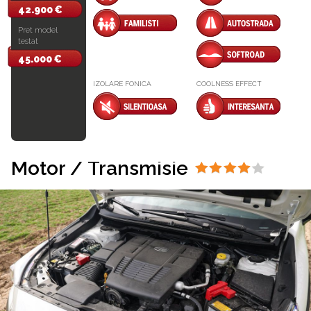
42.900 €
Pret model
testat
45.000 €
IZOLARE FONICA
COOLNESS EFFECT
Motor / Transmisie