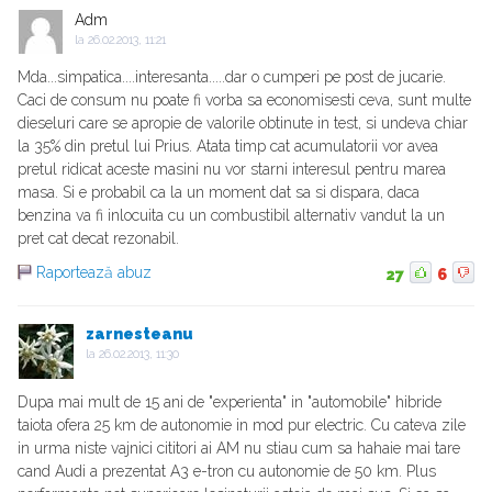
Adm
la
26.02.2013, 11:21
Mda...simpatica....interesanta.....dar o cumperi pe post de jucarie.
Caci de consum nu poate fi vorba sa economisesti ceva, sunt multe
dieseluri care se apropie de valorile obtinute in test, si undeva chiar
la 35% din pretul lui Prius. Atata timp cat acumulatorii vor avea
pretul ridicat aceste masini nu vor starni interesul pentru marea
masa. Si e probabil ca la un moment dat sa si dispara, daca
benzina va fi inlocuita cu un combustibil alternativ vandut la un
pret cat decat rezonabil.
Raportează abuz
27
6
zarnesteanu
la
26.02.2013, 11:30
Dupa mai mult de 15 ani de "experienta" in "automobile" hibride
taiota ofera 25 km de autonomie in mod pur electric. Cu cateva zile
in urma niste vajnici cititori ai AM nu stiau cum sa hahaie mai tare
cand Audi a prezentat A3 e-tron cu autonomie de 50 km. Plus