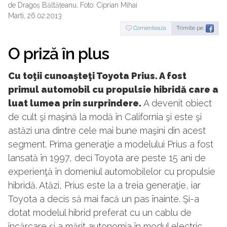
de Dragoș Băltățeanu, Foto: Ciprian Mihai
Marti, 26.02.2013
Comenteaza
Trimite pe:
O priză în plus
Cu toţii cunoaşteţi Toyota Prius. A fost
primul automobil cu propulsie hibridă care a
luat lumea prin surprindere.
A devenit obiect
de cult şi maşină la modă în California şi este şi
astăzi una dintre cele mai bune maşini din acest
segment. Prima generaţie a modelului Prius a fost
lansată în 1997, deci Toyota are peste 15 ani de
experienţă în domeniul automobilelor cu propulsie
hibridă. Atăzi, Prius este la a treia generaţie, iar
Toyota a decis să mai facă un pas înainte. Şi-a
dotat modelul hibrid preferat cu un cablu de
încărcare şi a mărit autonomia în modul electric.