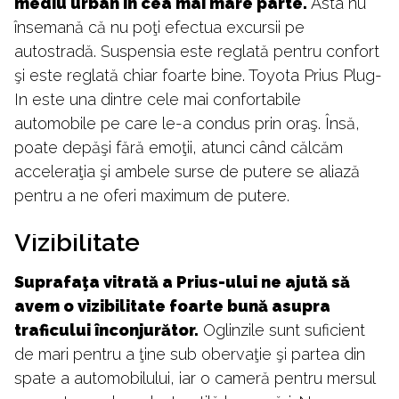
mediu urban în cea mai mare parte.
Asta nu
însemană că nu poţi efectua excursii pe
autostradă. Suspensia este reglată pentru confort
şi este reglată chiar foarte bine. Toyota Prius Plug-
In este una dintre cele mai confortabile
automobile pe care le-a condus prin oraş. Însă,
poate depăşi fără emoţii, atunci când călcăm
acceleraţia şi ambele surse de putere se aliază
pentru a ne oferi maximum de putere.
Vizibilitate
Suprafaţa vitrată a Prius-ului ne ajută să
avem o vizibilitate foarte bună asupra
traficului înconjurător.
Oglinzile sunt suficient
de mari pentru a ţine sub obervaţie şi partea din
spate a automobilului, iar o cameră pentru mersul