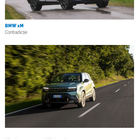
BMW xM
Contradicție