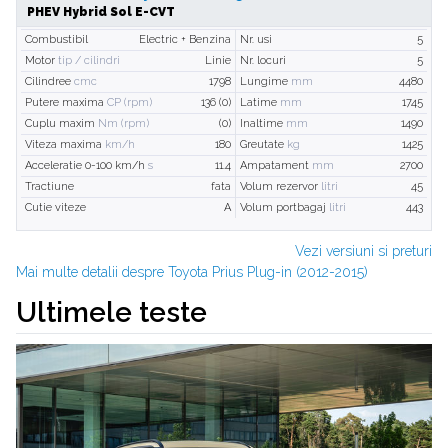
PHEV Hybrid Sol E-CVT
Combustibil
Electric + Benzina
Nr. usi
5
Motor
tip / cilindri
Linie
Nr. locuri
5
Cilindree
cmc
1798
Lungime
mm
4480
Putere maxima
CP (rpm)
136 (0)
Latime
mm
1745
Cuplu maxim
Nm (rpm)
(0)
Inaltime
mm
1490
Viteza maxima
km/h
180
Greutate
kg
1425
Acceleratie 0-100 km/h
s
11.4
Ampatament
mm
2700
Tractiune
fata
Volum rezervor
litri
45
Cutie viteze
A
Volum portbagaj
litri
443
Vezi versiuni si preturi
Mai multe detalii despre Toyota Prius Plug-in (2012-2015)
Ultimele teste