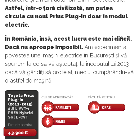
Astfel, într-o ţară civilizată, am putea
circula cu noul Prius Plug-In doar în modul
electric.
În România, însă, acest lucru este mai dificil.
Dacă nu aproape imposibil.
Am experimentat
povestea unei maşini electrice în Bucureşti şi vă
spunem la ce să vă aşteptaţi la începutul lui 2013
dacă vă gândiţi să protejaţi mediul cumpărându-vă
o astfel de maşină.
Toyota Prius
CUI SE ADRESEAZĂ?
FĂCUTĂ PENTRU
Plug-in
(2012-2015)
1.8 L VVT-i
PHEV Hybrid
Sol E-CVT
Pret de pornire
43.900 €