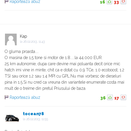
Raportează abuz
16
33
Kap
la
26.02.2013, 11:43
O gluma proasta....
O masina de 1,5 tone si motor de 1.8.....la 44.000 EUR.
25 km autonomie, dupa care devine mai poluanta decit orice mic
hatch imi vine in minte, chit ca e dotat cu 0,9 TCe, 1.0 ecoboost, 1.2
TSI sau orice 1.2 sau 1.4 MPI cu GPL.Nu mai vorbesc de dieseluri
pina in 1.5.Si nu cred ca vreuna din variantele enumerate costa mai
mult de o treime din pretul Priusului de baza.
Raportează abuz
36
17
tocean78
la
26.02.2013, 11:55