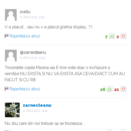
ovidiu
la
26.02.2013, 11:32
V-a placut... sau nu v-a placut grafica display...?:)
Raportează abuz
7
2
@zarnesteanu
la
26.02.2013, 11:34
Trezestete copile.Masina aia E-tron este doar o inchipuire a
nemtilor.NU EXISTA,SI NU VA EXISTA ASA CEVA.EXACT CUM AU
FACUT SI CU R8.
Raportează abuz
26
21
zarnesteanu
la
26.02.2013, 11:42
Nu stiu care din noi trebuie sa se trezeasca ...