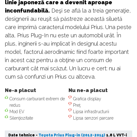
linie japoneză care a devenit aproape
inconfundabilă.
Deşi se află la a treia generaţie,
designerii au reuşit să păstreze această siluetă
care imprimă caracterul modelului Prius. Una peste
alta, Prius Plug-In nu este un automobil urât. În
plus, inginerii s-au implicat în designul acestu
model, factorul aerodinamic fiind foarte important
în acest caz pentru a obţine un consum de
carburant cât mai scăzut. Un lucru e cert: nu ai
cum să confunzi un Prius cu altceva.
Ne-a placut
Nu ne-a placut
Consum carburant extrem de
Grafica display
redus
Preţ
Mod EV
Lipsa infrastructurii
Silenţiozitate
Lipsa senzori parcare
Date tehnice -
Toyota Prius Plug-in (2012-2015)
1.8 L VVT-i