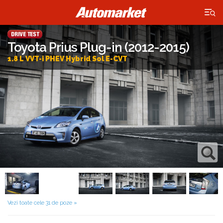
×
Toyota Prius Plug-in (2012-2015)
1.8 L VVT-i PHEV Hybrid Sol E-CVT
Vezi toate cele 31 de poze »