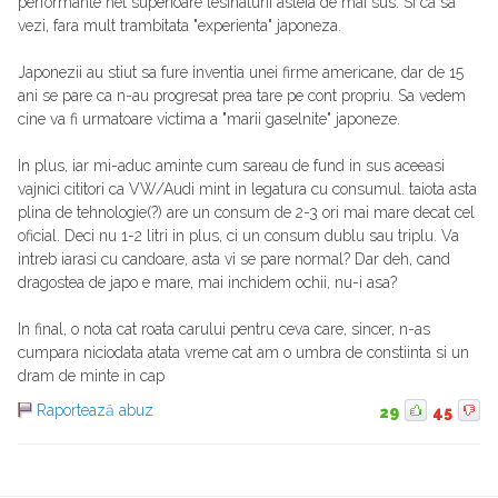
performante net superioare lesinaturii asteia de mai sus. Si ca sa
vezi, fara mult trambitata "experienta" japoneza.
Japonezii au stiut sa fure inventia unei firme americane, dar de 15
ani se pare ca n-au progresat prea tare pe cont propriu. Sa vedem
cine va fi urmatoare victima a "marii gaselnite" japoneze.
In plus, iar mi-aduc aminte cum sareau de fund in sus aceeasi
vajnici cititori ca VW/Audi mint in legatura cu consumul. taiota asta
plina de tehnologie(?) are un consum de 2-3 ori mai mare decat cel
oficial. Deci nu 1-2 litri in plus, ci un consum dublu sau triplu. Va
intreb iarasi cu candoare, asta vi se pare normal? Dar deh, cand
dragostea de japo e mare, mai inchidem ochii, nu-i asa?
In final, o nota cat roata carului pentru ceva care, sincer, n-as
cumpara niciodata atata vreme cat am o umbra de constiinta si un
dram de minte in cap
Raportează abuz
29
45