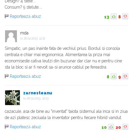
Design? 4 stele...
Consum? 5 stelute....
Raportează abuz
13
8
mda
la
26.02.2013, 12:12
Simpatic, un pas inainte fata de vechiul prius. Bordul si consola
centrala e chiar mai ergonomica. Alimentarea la priza mai
economiseste cativa leutzi din buzunar dar clar nu e pentru cine
sta la bloc si ar fi nevoit sa-si arunce cablul pe fereastra.
Raportează abuz
8
9
zarnesteanu
la
26.02.2013, 12:23
cazacule, asa de bine au "inventat" taiota sistemul ala inca si in ziua
de azi platesc zeciuala la inventator pentru fiecare hibrid vandut.
Raportează abuz
10
20