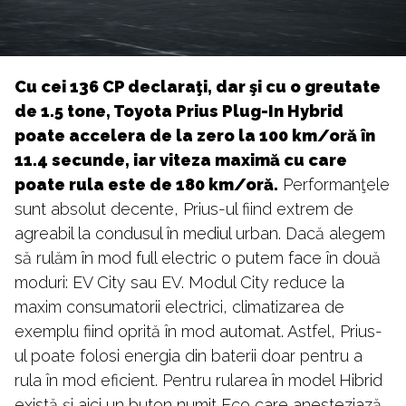
Cu cei 136 CP declaraţi, dar şi cu o greutate
de 1.5 tone, Toyota Prius Plug-In Hybrid
poate accelera de la zero la 100 km/oră în
11.4 secunde, iar viteza maximă cu care
poate rula este de 180 km/oră.
Performanţele
sunt absolut decente, Prius-ul fiind extrem de
agreabil la condusul în mediul urban. Dacă alegem
să rulăm în mod full electric o putem face în două
moduri: EV City sau EV. Modul City reduce la
maxim consumatorii electrici, climatizarea de
exemplu fiind oprită în mod automat. Astfel, Prius-
ul poate folosi energia din baterii doar pentru a
rula în mod eficient. Pentru rularea în model Hibrid
există şi aici un buton numit Eco care anesteziază