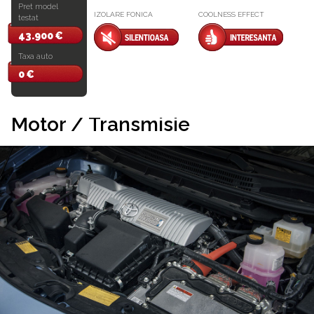
Pret model
IZOLARE FONICA
COOLNESS EFFECT
testat
43.900 €
Taxa auto
0 €
Motor / Transmisie