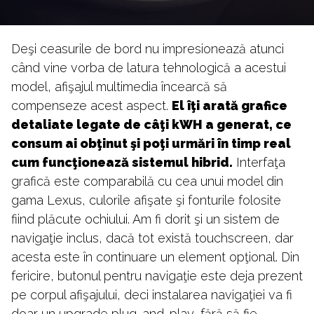
Deşi ceasurile de bord nu impresionează atunci
când vine vorba de latura tehnologică a acestui
model, afişajul multimedia încearcă să
compenseze acest aspect.
El îţi arată grafice
detaliate legate de câţi kWH a generat, ce
consum ai obţinut şi poţi urmări în timp real
cum funcţionează sistemul hibrid.
Interfaţa
grafică este comparabilă cu cea unui model din
gama Lexus, culorile afişate şi fonturile folosite
fiind plăcute ochiului. Am fi dorit şi un sistem de
navigaţie inclus, dacă tot există touchscreen, dar
acesta este în continuare un element opţional. Din
fericire, butonul pentru navigaţie este deja prezent
pe corpul afişajului, deci instalarea navigaţiei va fi
doar un upgrade plug-and-play, fără să fie