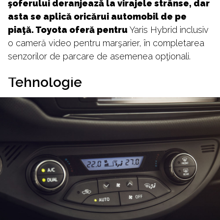
şoferului deranjează la virajele strânse, dar
asta se aplică oricărui automobil de pe
piaţă. Toyota oferă pentru
Yaris Hybrid inclusiv
o cameră video pentru marşarier, în completarea
senzorilor de parcare de asemenea opţionali.
Tehnologie