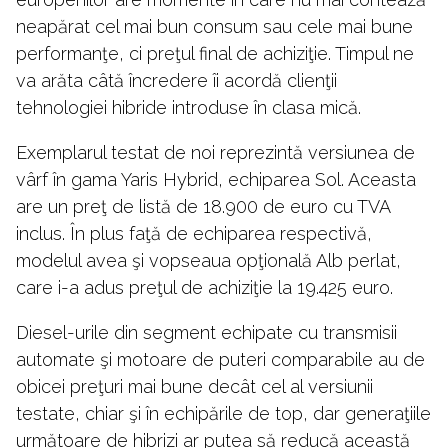
neapărat cel mai bun consum sau cele mai bune
performanţe, ci preţul final de achiziţie. Timpul ne
va arăta câtă încredere îi acordă clienţii
tehnologiei hibride introduse în clasa mică.
Exemplarul testat de noi reprezintă versiunea de
vârf în gama Yaris Hybrid, echiparea Sol. Aceasta
are un preţ de listă de 18.900 de euro cu TVA
inclus. În plus faţă de echiparea respectivă,
modelul avea şi vopseaua opţională Alb perlat,
care i-a adus preţul de achiziţie la 19.425 euro.
Diesel-urile din segment echipate cu transmisii
automate şi motoare de puteri comparabile au de
obicei preţuri mai bune decât cel al versiunii
testate, chiar şi în echipările de top, dar generaţiile
următoare de hibrizi ar putea să reducă această