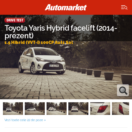
×
Toyota Yaris Hybrid facelift (2014-
prezent)
1.5 Hibrid (VVT-i) 100CP Aut1 Sol
Vezi toate cele 22 de poze »