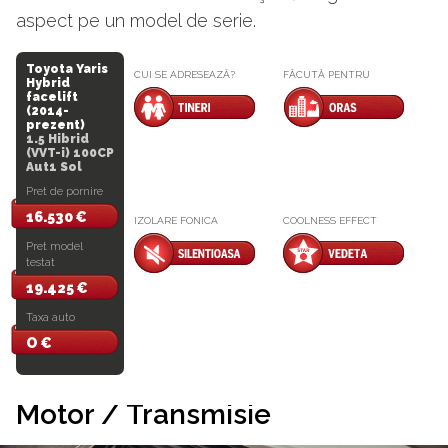
aspect pe un model de serie.
Toyota Yaris
CUI SE ADRESEAZĂ?
FĂCUTĂ PENTRU
Hybrid
facelift
(2014-
prezent)
1.5 Hibrid
(VVT-i) 100CP
Aut1 Sol
Pret de pornire
16.530 €
IZOLARE FONICA
COOLNESS EFFECT
Pret model
testat
19.425 €
Taxa auto
O €
Motor / Transmisie