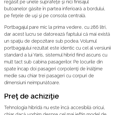
regăsit pe unele suprafeţe şi nici finisajul
butoanelor găsite în partea inferioară a bordului,
pe feţele de uşi şi pe consola centrală.
Portbagajul pare mic la prima vedere, cu 286 litri,
dar acest lucru se datorează faptului că mai există
un spaţiu de depozitare sub podea. Volumul
portbagajului rezultat este identic cu cel al versiunii
standard a lui Yaris, sistemul hibrid fiind ascuns cu
mult tact sub cabina pasagerilor. Pe locurile din
spate încap doi pasageri corpolenţi de înălţime
medie sau chiar trei pasageri cu corpuri de
dimensiuni neimpunătoare.
Preţ de achiziţie
Tehnologia hibridă nu este încă accesibilă oricui,
chiar dacă vorbim despre cel mai ieftin model de