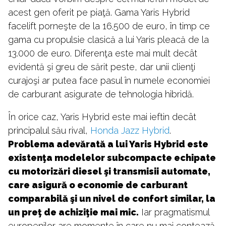
acest gen oferit pe piaţă. Gama Yaris Hybrid
facelift porneşte de la 16.500 de euro, în timp ce
gama cu propulsie clasică a lui Yaris pleacă de la
13.000 de euro. Diferenţa este mai mult decât
evidentă şi greu de sărit peste, dar unii clienţi
curajoşi ar putea face pasul în numele economiei
de carburant asigurate de tehnologia hibridă.
În orice caz, Yaris Hybrid este mai ieftin decât
principalul său rival,
Honda Jazz Hybrid
.
Problema adevărată a lui Yaris Hybrid este
existenţa modelelor subcompacte echipate
cu motorizări diesel şi transmisii automate,
care asigură o economie de carburant
comparabilă şi un nivel de confort similar, la
un preţ de achiziţie mai mic.
Iar pragmatismul
europenilor are momente în care nu mai contează