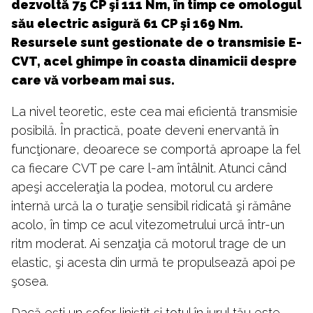
dezvoltă 75 CP şi 111 Nm, în timp ce omologul
său electric asigură 61 CP şi 169 Nm.
Resursele sunt gestionate de o transmisie E-
CVT, acel ghimpe în coasta dinamicii despre
care vă vorbeam mai sus.
La nivel teoretic, este cea mai eficientă transmisie
posibilă. În practică, poate deveni enervantă în
funcţionare, deoarece se comportă aproape la fel
ca fiecare CVT pe care l-am întâlnit. Atunci când
apeşi acceleraţia la podea, motorul cu ardere
internă urcă la o turaţie sensibil ridicată şi rămâne
acolo, în timp ce acul vitezometrului urcă într-un
ritm moderat. Ai senzaţia că motorul trage de un
elastic, şi acesta din urmă te propulsează apoi pe
şosea.
Dacă eşti un şofer liniştit şi totul în jurul tău este