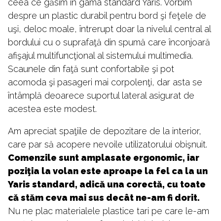
ceea ce găsim în gama standard Yaris. Vorbim
despre un plastic durabil pentru bord şi feţele de
uşi, deloc moale, întrerupt doar la nivelul central al
bordului cu o suprafaţă din spumă care înconjoară
afişajul multifuncţional al sistemului multimedia.
Scaunele din faţă sunt confortabile şi pot
acomoda şi pasageri mai corpolenţi, dar asta se
întâmplă deoarece suportul lateral asigurat de
acestea este modest.
Am apreciat spaţiile de depozitare de la interior,
care par să acopere nevoile utilizatorului obişnuit.
Comenzile sunt amplasate ergonomic, iar
poziţia la volan este aproape la fel ca la un
Yaris standard, adică una corectă, cu toate
că stăm ceva mai sus decât ne-am fi dorit.
Nu ne plac materialele plastice tari pe care le-am