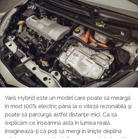
Yaris Hybrid este un model care poate să meargă
în mod 100% electric până la o viteză rezonabilă şi
poate să parcurgă astfel distanţe mici. Ca să
explicăm ce înseamnă asta în lumea reală,
imaginează-ţi că poţi să mergi în linişte deplină