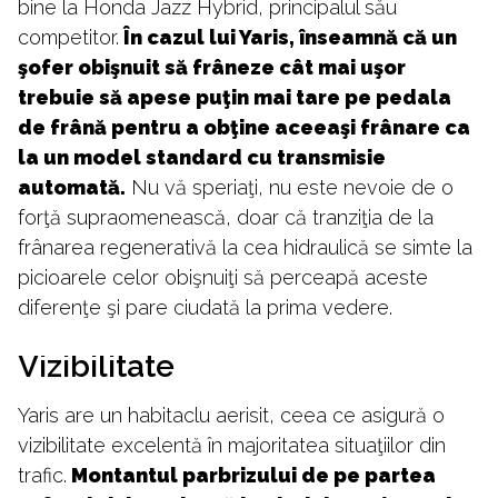
bine la Honda Jazz Hybrid, principalul său
competitor.
În cazul lui Yaris, înseamnă că un
şofer obişnuit să frâneze cât mai uşor
trebuie să apese puţin mai tare pe pedala
de frână pentru a obţine aceeaşi frânare ca
la un model standard cu transmisie
automată.
Nu vă speriaţi, nu este nevoie de o
forţă supraomenească, doar că tranziţia de la
frânarea regenerativă la cea hidraulică se simte la
picioarele celor obişnuiţi să perceapă aceste
diferenţe şi pare ciudată la prima vedere.
Vizibilitate
Yaris are un habitaclu aerisit, ceea ce asigură o
vizibilitate excelentă în majoritatea situaţiilor din
trafic.
Montantul parbrizului de pe partea