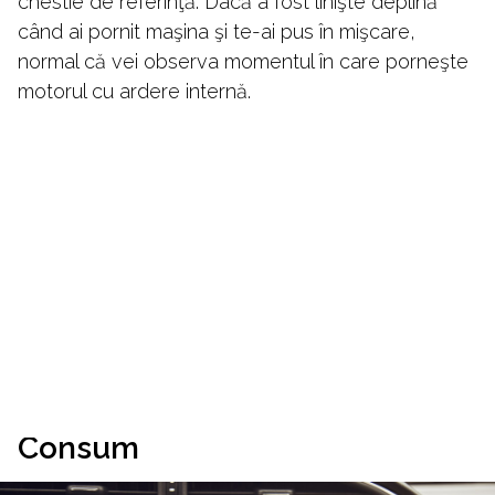
chestie de referinţă. Dacă a fost linişte deplină
când ai pornit maşina şi te-ai pus în mişcare,
normal că vei observa momentul în care porneşte
motorul cu ardere internă.
Consum