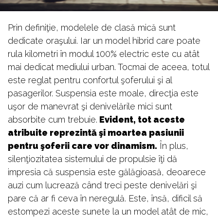
Prin definiţie, modelele de clasă mică sunt
dedicate oraşului. Iar un model hibrid care poate
rula kilometri în modul 100% electric este cu atât
mai dedicat mediului urban. Tocmai de aceea, totul
este reglat pentru confortul şoferului şi al
pasagerilor. Suspensia este moale, direcţia este
uşor de manevrat şi denivelările mici sunt
absorbite cum trebuie.
Evident, tot aceste
atribuite reprezintă şi moartea pasiunii
pentru şoferii care vor dinamism.
În plus,
silenţiozitatea sistemului de propulsie îţi dă
impresia că suspensia este gălăgioasă, deoarece
auzi cum lucrează când treci peste denivelări şi
pare că ar fi ceva în neregulă. Este, însă, dificil să
estompezi aceste sunete la un model atât de mic,