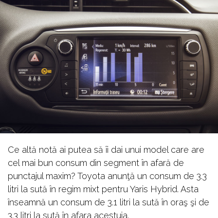
Ce altă notă ai putea să îi dai unui model care are
cel mai bun consum din segment în afară de
punctajul maxim? Toyota anunţă un consum de 3.3
litri la sută în regim mixt pentru Yaris Hybrid. Asta
înseamnă un consum de 3.1 litri la sută în oraş şi de
3.3 litri la sută în afara acestuia.