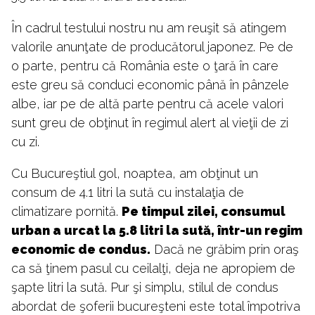
În cadrul testului nostru nu am reuşit să atingem
valorile anunţate de producătorul japonez. Pe de
o parte, pentru că România este o ţară în care
este greu să conduci economic până în pânzele
albe, iar pe de altă parte pentru că acele valori
sunt greu de obţinut în regimul alert al vieţii de zi
cu zi.
Cu Bucureştiul gol, noaptea, am obţinut un
consum de 4.1 litri la sută cu instalaţia de
climatizare pornită.
Pe timpul zilei, consumul
urban a urcat la 5.8 litri la sută, într-un regim
economic de condus.
Dacă ne grăbim prin oraş
ca să ţinem pasul cu ceilalţi, deja ne apropiem de
şapte litri la sută. Pur şi simplu, stilul de condus
abordat de şoferii bucureşteni este total împotriva