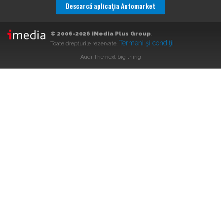
Descarcă aplicaţia Automarket
© 2006-2026 iMedia Plus Group
.
Termeni şi condiţii
Toate drepturile rezervate.
Audi The next big thing