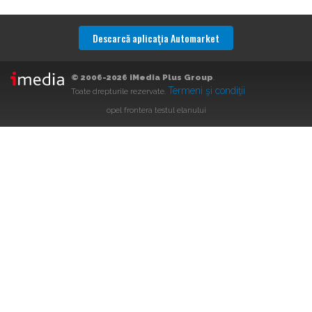
Descarcă aplicaţia Automarket
© 2006-2026 iMedia Plus Group
.
Termeni şi condiţii
Toate drepturile rezervate.
opel frontera testul elanului