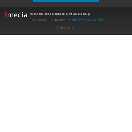
© 2006-2026 iMedia Plus Group
.
Termeni şi condiţii
Toate drepturile rezervate.
Spot Audi A1