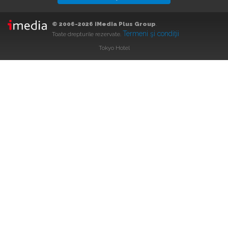
© 2006-2026 iMedia Plus Group
.
Termeni şi condiţii
Toate drepturile rezervate.
Tokyo Hotel