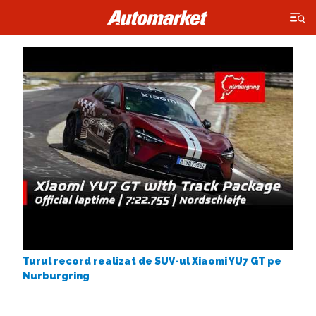
×
Turul record realizat de SUV-ul Xiaomi YU7 GT pe
Nurburgring