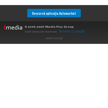
Descarcă aplicaţia Automarket
© 2006-2026 iMedia Plus Group
.
Termeni şi condiţii
Toate drepturile rezervate.
xiaomi yu7 gt