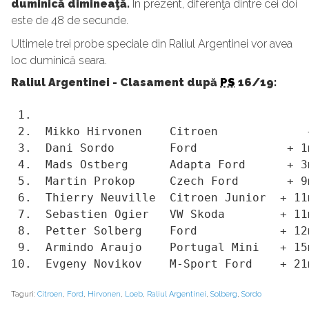
duminică dimineaţă.
În prezent, diferenţa dintre cei doi
este de 48 de secunde.
Ultimele trei probe speciale din Raliul Argentinei vor avea
loc duminică seara.
Raliul Argentinei - Clasament după
PS
16/19:
 1. 
 2.  Mikko Hirvonen    Citroen             +
 3.  Dani Sordo        Ford             + 1m
 4.  Mads Ostberg      Adapta Ford      + 3m
 5.  Martin Prokop     Czech Ford       + 9m
 6.  Thierry Neuville  Citroen Junior  + 11m
 7.  Sebastien Ogier   VW Skoda        + 11m
 8.  Petter Solberg    Ford            + 12m
 9.  Armindo Araujo    Portugal Mini   + 15m
10.  Evgeny Novikov    M-Sport Ford    + 21
Taguri:
Citroen
,
Ford
,
Hirvonen
,
Loeb
,
Raliul Argentinei
,
Solberg
,
Sordo