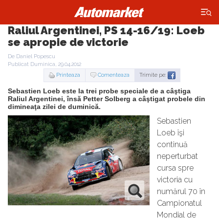
×
Raliul Argentinei, PS 14-16/19: Loeb
se apropie de victorie
De Daniel Popescu
Publicat Duminica, 29.04.2012
Printeaza
Comenteaza
Trimite pe:
Sebastien Loeb este la trei probe speciale de a câştiga
Raliul Argentinei, însă Petter Solberg a câştigat probele din
dimineaţa zilei de duminică.
Sebastien
Loeb îşi
continuă
neperturbat
cursa spre
victoria cu
numărul 70 în
Campionatul
Mondial de