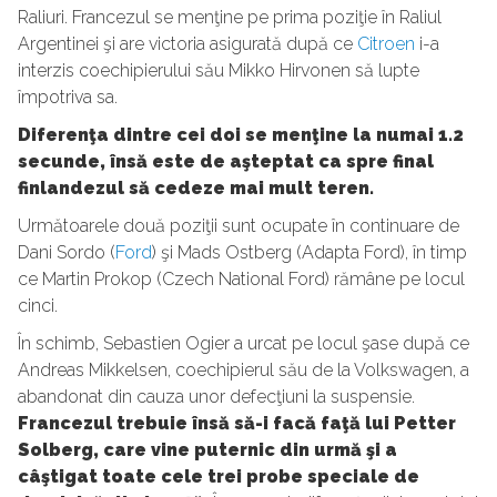
Raliuri. Francezul se menţine pe prima poziţie în Raliul
Argentinei şi are victoria asigurată după ce
Citroen
i-a
interzis coechipierului său Mikko Hirvonen să lupte
împotriva sa.
Diferenţa dintre cei doi se menţine la numai 1.2
secunde, însă este de aşteptat ca spre final
finlandezul să cedeze mai mult teren.
Următoarele două poziţii sunt ocupate în continuare de
Dani Sordo (
Ford
) şi Mads Ostberg (Adapta Ford), în timp
ce Martin Prokop (Czech National Ford) rămâne pe locul
cinci.
În schimb, Sebastien Ogier a urcat pe locul şase după ce
Andreas Mikkelsen, coechipierul său de la Volkswagen, a
abandonat din cauza unor defecţiuni la suspensie.
Francezul trebuie însă să-i facă faţă lui Petter
Solberg, care vine puternic din urmă şi a
câştigat toate cele trei probe speciale de