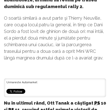
duminică sub regulamentul rally 2.
O soartă similară a avut parte şi Thierry Neuville,
care ocupa locul patru la general, în timp ce Dani
Sordo a fost lovit de ghinion de două ori: mai întâi,
el a pierdut două minute şi jumătate pentru
schimbarea unui cauciuc, iar la parcurgerea
traseului pentru a doua oară a oprit Mini WRC
lângă marginea drumului după ce l-a avariat grav.
Urmareste Automarket
Nu în ultimul rând, Ott Tanak a câştigat
PS
10
şi
PS
11, reuşind astfel primele victorii de