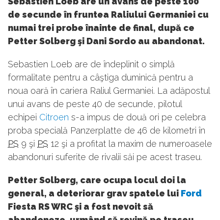
Sebastien Loeb are un avans de peste 100
de secunde în fruntea Raliului Germaniei cu
numai trei probe înainte de final, după ce
Petter Solberg şi Dani Sordo au abandonat.
Sebastien Loeb are de îndeplinit o simplă
formalitate pentru a câştiga duminică pentru a
noua oară în cariera Raliul Germaniei. La adăpostul
unui avans de peste 40 de secunde, pilotul
echipei
Citroen
s-a impus de două ori pe celebra
proba specială Panzerplatte de 46 de kilometri în
PS
9 şi
PS
12 şi a profitat la maxim de numeroasele
abandonuri suferite de rivalii săi pe acest traseu.
Petter Solberg, care ocupa locul doi la
general, a deteriorar grav spatele lui
Ford
Fiesta RS WRC şi a fost nevoit să
abandoneze, urmând să revină pe traseu