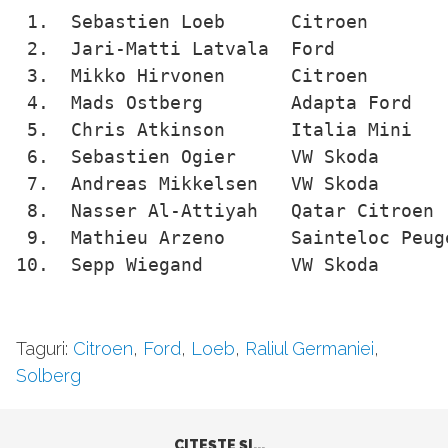
 1.  Sebastien Loeb      Citroen        
 2.  Jari-Matti Latvala  Ford           
 3.  Mikko Hirvonen      Citroen        
 4.  Mads Ostberg        Adapta Ford    
 5.  Chris Atkinson      Italia Mini    
 6.  Sebastien Ogier     VW Skoda       
 7.  Andreas Mikkelsen   VW Skoda       
 8.  Nasser Al-Attiyah   Qatar Citroen  
 9.  Mathieu Arzeno      Sainteloc Peuge
10.  Sepp Wiegand        VW Skoda      
Taguri:
Citroen
,
Ford
,
Loeb
,
Raliul Germaniei
,
Solberg
CITEŞTE ŞI...