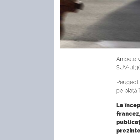
Ambele v
SUV-ul 30
Peugeot 3
pe piață 
La încep
francez,
publicaț
prezinte