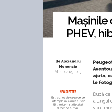
Mașinile
PHEV, hib
de Alexandru
Peugeot 
Monenciu
Aventour
Marti, 02.05.2023
ajuta, c
le fotog
NEWSLETTER
După ce a
Eşti curios de ceea ce se
a lungul 
întâmplă în lumea auto?
Îţi trimitem ştirile zilei
venit mom
direct pe e-mail.