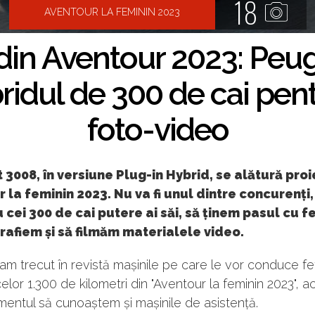
18
AVENTOUR LA FEMININ 2023
 din Aventour 2023: Peu
ridul de 300 de cai pen
foto-video
3008, în versiune Plug-in Hybrid, se alătură proi
 la feminin 2023. Nu va fi unul dintre concurenți, 
u cei 300 de cai putere ai săi, să ținem pasul cu f
rafiem și să filmăm materialele video.
m trecut în revistă mașinile pe care le vor conduce fe
celor 1.300 de kilometri din "Aventour la feminin 2023", 
entul să cunoaștem și mașinile de asistență.