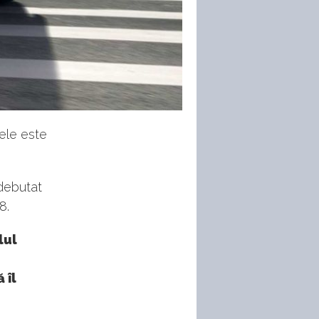
 ele este
 debutat
8.
lul
 îl