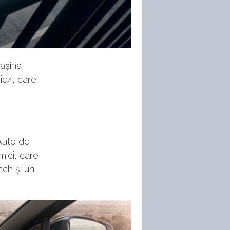
Mașina
id4, care
Auto de
mici, care
nch și un