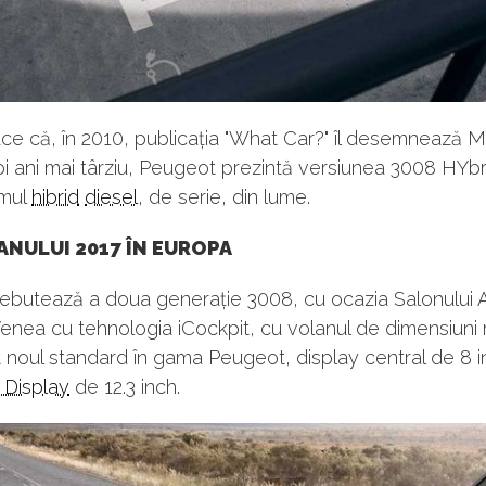
ce că, în 2010, publicația "What Car?" îl desemnează 
oi ani mai târziu, Peugeot prezintă versiunea 3008 HYbr
imul
hibrid
diesel
, de serie, din lume.
ANULUI 2017 ÎN EUROPA
debutează a doua generație 3008, cu ocazia Salonului 
 Venea cu tehnologia iCockpit, cu volanul de dimensiuni 
 noul standard în gama Peugeot, display central de 8 i
Display
de 12.3 inch.