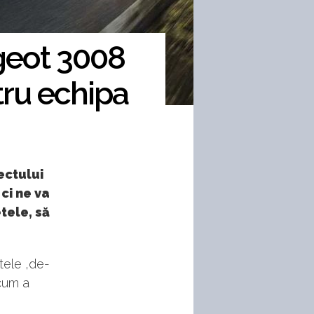
geot 3008
tru echipa
ectului
ci ne va
etele, să
tele ,de-
acum a