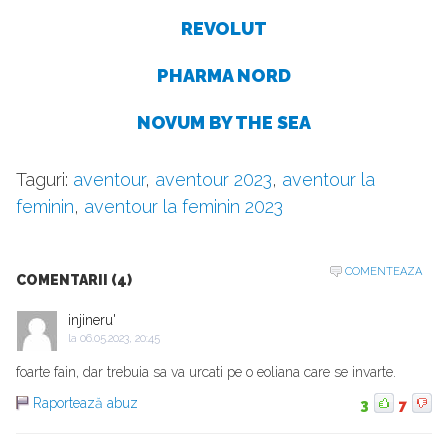
REVOLUT
PHARMA NORD
NOVUM BY THE SEA
Taguri:
aventour
,
aventour 2023
,
aventour la
feminin
,
aventour la feminin 2023
COMENTEAZA
COMENTARII (4)
injineru'
la
06.05.2023, 20:45
foarte fain, dar trebuia sa va urcati pe o eoliana care se invarte.
Raportează abuz
3
7