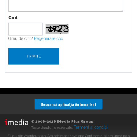
Cod
Greu de citit?
Regenerare cod
Descarcă aplicaţia Automarket
© 2006-2026 iMedia Plus Group
.
Termeni şi condiţii
Toate drepturile rezervate.
Ziua 3 din Aventour 2023: Am schimbat anvelope Continental și am urcat pe o