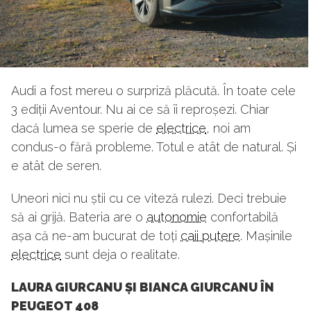
Audi a fost mereu o surpriză plăcută. În toate cele
3 ediții Aventour. Nu ai ce să îi reproșezi. Chiar
dacă lumea se sperie de
electrice
, noi am
condus-o fără probleme. Totul e atât de natural. Și
e atât de seren.
Uneori nici nu știi cu ce viteză rulezi. Deci trebuie
să ai grijă. Bateria are o
autonomie
confortabilă
așa că ne-am bucurat de toți
caii putere
. Mașinile
electrice
sunt deja o realitate.
LAURA GIURCANU ȘI BIANCA GIURCANU ÎN
PEUGEOT 408