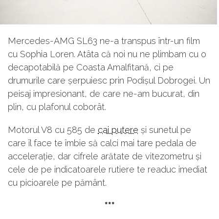
Mercedes-AMG SL63 ne-a transpus într-un film
cu Sophia Loren. Atâta că noi nu ne plimbam cu o
decapotabilă pe Coasta Amalfitană, ci pe
drumurile care șerpuiesc prin Podișul Dobrogei. Un
peisaj impresionant, de care ne-am bucurat, din
plin, cu plafonul coborât.
Motorul V8 cu 585 de
cai putere
și sunetul pe
care îl face te îmbie să calci mai tare pedala de
accelerație, dar cifrele arătate de vitezometru și
cele de pe indicatoarele rutiere te readuc imediat
cu picioarele pe pământ.
***