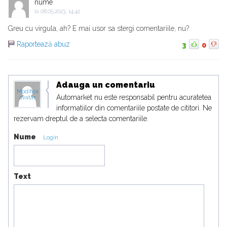
nume
la
08.05.2023, 14:42
Greu cu virgula, ah? E mai usor sa stergi comentariile, nu?
Raportează abuz
3
0
Adauga un comentariu
Modifica
Automarket nu este responsabil pentru acuratetea
avatar
informatiilor din comentariile postate de cititori. Ne
rezervam dreptul de a selecta comentariile.
Nume
Login
Text