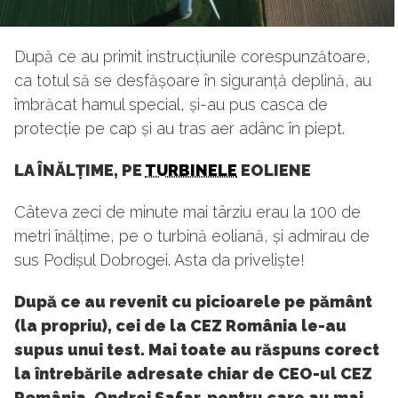
După ce au primit instrucțiunile corespunzătoare,
ca totul să se desfășoare în siguranță deplină, au
îmbrăcat hamul special, și-au pus casca de
protecție pe cap și au tras aer adânc în piept.
LA ÎNĂLȚIME, PE
TURBINELE
EOLIENE
Câteva zeci de minute mai târziu erau la 100 de
metri înălțime, pe o turbină eoliană, și admirau de
sus Podișul Dobrogei. Asta da priveliște!
După ce au revenit cu picioarele pe pământ
(la propriu), cei de la CEZ România le-au
supus unui test. Mai toate au răspuns corect
la întrebările adresate chiar de CEO-ul CEZ
România, Ondrej Safar, pentru care au mai