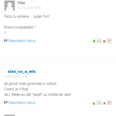
Mike
la
07.05.2023, 08:50
Faza cu eoliana ... super fun!
Bravo curajoaselor !
:)
Raportează abuz
8
0
alex_cu_a_mic
la
08.05.2023, 01:32
ati gresit niste ghilimele in articol.
Corect ar fi fost:
Aici, fetele au dat "piept" cu morile de vânt
Raportează abuz
4
2