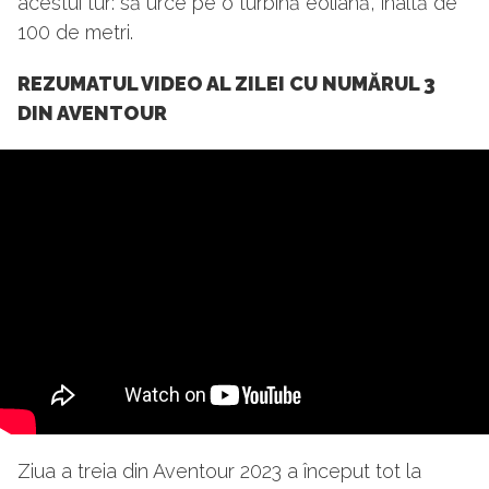
acestui tur: să urce pe o turbină eoliană, înaltă de
100 de metri.
REZUMATUL VIDEO AL ZILEI CU NUMĂRUL 3
DIN AVENTOUR
Ziua a treia din Aventour 2023 a început tot la