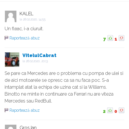
KALEL
la
28.02.2020, 14:55
Un fleac, i-a ciuruit.
Raportează abuz
7
1
VitelulCabrat
la
28.02.2020, 20:13
Se pare ca Mercedes are o problema cu pompa de ulei si
de aici motoarele se opresc ca sa nu faca poc. S-a
intamplat atat la echipa de uzina cat si la Williams.
Binotto ne minte in continuare ca Ferrari nu are viteza
Mercedes sau RedBull.
Raportează abuz
2
0
GrosJan