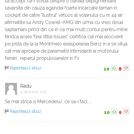
sa accept ca-i vorba despre o banala depigmentare
savarsita din cauza agendei foarte incarcate taman in
cockpit de catre "ilustrul" virtuos al volanului cu nr 44 iar
afirmatiile lui Andy Cowell-AMG din urma cu vreo doua
saptamani prind din ce in ce mai mult contur pentru mine
fiindca acele "few little issues" certifica cel mai elocvent
pe pista de la la Montmelo exasperarea Benz in a se situa
cat mai aproape de parametrii intimidanti ai motorului
ferrari , reperul propulsoarelor in F1
Raportează abuz
10
8
Radu
la
28.02.2020, 12:36
Se mai strica si Mercedesu', ce sa-i faci ...
Raportează abuz
10
0