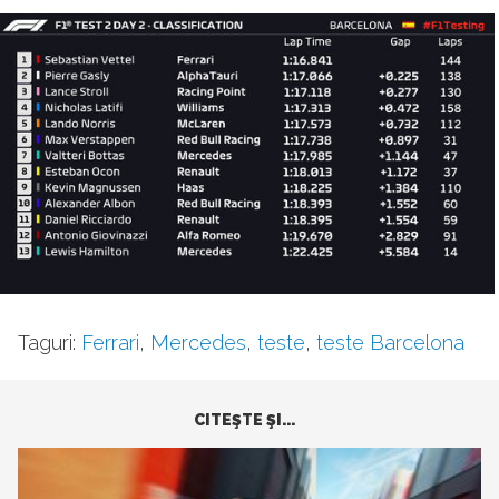
Taguri:
Ferrari
,
Mercedes
,
teste
,
teste Barcelona
CITEŞTE ŞI...