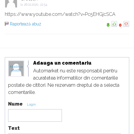
la
28.02.2020, 22:54
https://www.youtube.com/watch?v=Pc5EHGjcSCA
Raportează abuz
8
0
Adauga un comentariu
Modifica
Automarket nu este responsabil pentru
avatar
acuratetea informatiilor din comentariile
postate de cititori. Ne rezervam dreptul de a selecta
comentariile.
Nume
Login
Text