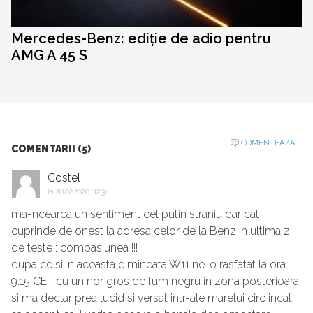
Mercedes-Benz: ediție de adio pentru
AMG A 45 S
COMENTEAZA
COMENTARII (5)
Costel
la
28.02.2020, 12:34
ma-ncearca un sentiment cel putin straniu dar cat
cuprinde de onest la adresa celor de la Benz in ultima zi
de teste : compasiunea !!!
dupa ce si-n aceasta dimineata W11 ne-o rasfatat la ora
9:15 CET cu un nor gros de fum negru in zona posterioara
si ma declar prea lucid si versat intr-ale marelui circ incat