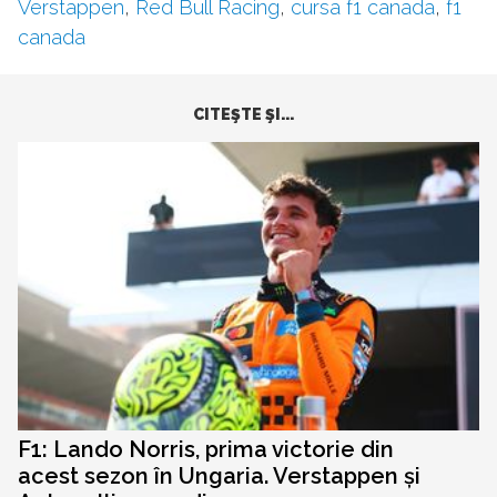
Verstappen
,
Red Bull Racing
,
cursa f1 canada
,
f1
canada
CITEŞTE ŞI...
F1: Lando Norris, prima victorie din
acest sezon în Ungaria. Verstappen și