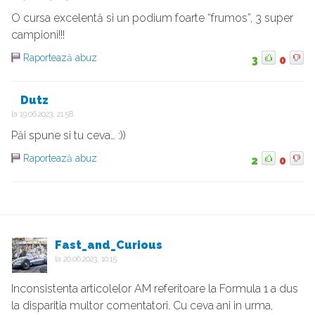
O cursa excelentă si un podium foarte “frumos”, 3 super
campioni!!!
Raportează abuz
3
0
Dutz
la
19.06.2023, 21:58
Păi spune si tu ceva… :))
Raportează abuz
2
0
Fast_and_Curious
la
20.06.2023, 10:15
Inconsistenta articolelor AM referitoare la Formula 1 a dus
la disparitia multor comentatori. Cu ceva ani in urma,