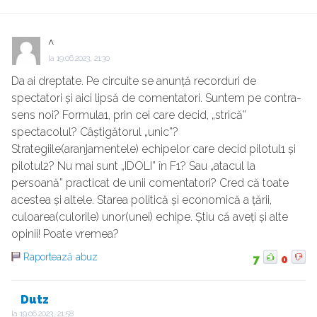
^
la
19.06.2023, 21:30
Da ai dreptate. Pe circuite se anunță recorduri de
spectatori și aici lipsă de comentatori. Suntem pe contra-
sens noi? Formula1, prin cei care decid, „strică”
spectacolul? Câștigătorul „unic”?
Strategiile(aranjamentele) echipelor care decid pilotul1 și
pilotul2? Nu mai sunt „IDOLI” în F1? Sau „atacul la
persoană” practicat de unii comentatori? Cred că toate
acestea și altele. Starea politică și economică a țării,
culoarea(culorile) unor(unei) echipe. Știu că aveți și alte
opinii! Poate vremea?
Raportează abuz
7
0
Dutz
la
19.06.2023, 21:58