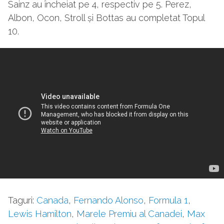
Sainz au încheiat pe 4, respectiv pe 5. Perez,
Albon, Ocon, Stroll și Bottas au completat Topul
10.
Taguri:
Canada
,
Fernando Alonso
,
Formula 1
,
Lewis Hamilton
,
Marele Premiu al Canadei
,
Max