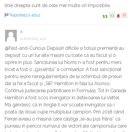
linie dreapta sunt de cele mai multe ori imposibile.
Raportează abuz
11
8
^
la
20.06.2023, 14:30
@Fast-and-Curious Depășiri dificile și totuși premianții au
depășit cu un tur alte mașini cu toate că au făcut și o
oprire în plus. Sancțiunea lui Norris n-a fost pentru mers
încet a fost o „găselniță” a comisarilor. A fost sancționat
pentru ieșire neregulamentară de la schimbul de pneuri
dar la fel a făcut și „SIR” Hamilton în fața lui Alonso.
Continuă judecarea părtinitoare în Formula1. Tot în Canada
Hamilton a fost scos învingător în defavoarea lui Vettel.
Mă gândesc că în Anglia îl vor scoate învingător să-i
poată da două cupe multiplului campion. Prin 2018 când
Ferrari aveau o mașină care câștiga „le-au pus frână” că
puneau în pericol numărul de victorii ale campionului care