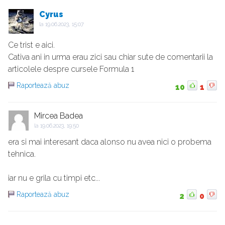
Cyrus
la
19.06.2023, 15:07
Ce trist e aici.
Cativa ani in urma erau zici sau chiar sute de comentarii la
articolele despre cursele Formula 1
Raportează abuz
10
1
Mircea Badea
la
19.06.2023, 19:50
era si mai interesant daca alonso nu avea nici o probema
tehnica.
iar nu e grila cu timpi etc...
Raportează abuz
2
0