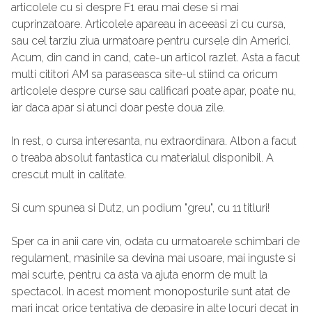
articolele cu si despre F1 erau mai dese si mai
cuprinzatoare. Articolele apareau in aceeasi zi cu cursa,
sau cel tarziu ziua urmatoare pentru cursele din Americi.
Acum, din cand in cand, cate-un articol razlet. Asta a facut
multi cititori AM sa paraseasca site-ul stiind ca oricum
articolele despre curse sau calificari poate apar, poate nu,
iar daca apar si atunci doar peste doua zile.
In rest, o cursa interesanta, nu extraordinara. Albon a facut
o treaba absolut fantastica cu materialul disponibil. A
crescut mult in calitate.
Si cum spunea si Dutz, un podium "greu", cu 11 titluri!
Sper ca in anii care vin, odata cu urmatoarele schimbari de
regulament, masinile sa devina mai usoare, mai inguste si
mai scurte, pentru ca asta va ajuta enorm de mult la
spectacol. In acest moment monoposturile sunt atat de
mari incat orice tentativa de depasire in alte locuri decat in