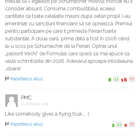
trebuia să-l egaleze pe Schumacher. Motivul invocat eu îl
consider absurd. Consuma combustibilul, aceiași
cantitate ca toate celelalte mașini după setări propii. I-au
amenințat cu sancțiuni financiare să se oprească. Premiul
pentru participare pe care îl primește Ferrari foarte
substanțial. A doua oară, prima dată a fost în 2006 când
la-u scos pe Schumacher de la Ferrari. Opinia unui
„pasiont Vechi” de Formula1 care speră să mai apuce să
vadă schimbările din 2026. Adevărul aproape întodeauna
„doare!
Raportează abuz
8
16
PMC
la
27.06.2023, 11:09
Like somebody gives a flying fcuk.... :)
Raportează abuz
2
0