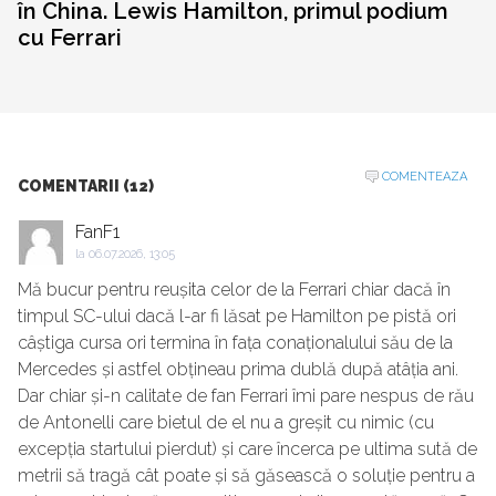
în China. Lewis Hamilton, primul podium
cu Ferrari
COMENTEAZA
COMENTARII (12)
FanF1
la
06.07.2026, 13:05
Mă bucur pentru reușita celor de la Ferrari chiar dacă în
timpul SC-ului dacă l-ar fi lăsat pe Hamilton pe pistă ori
câștiga cursa ori termina în fața conaționalului său de la
Mercedes și astfel obțineau prima dublă după atâția ani.
Dar chiar și-n calitate de fan Ferrari îmi pare nespus de rău
de Antonelli care bietul de el nu a greșit cu nimic (cu
excepția startului pierdut) și care încerca pe ultima sută de
metrii să tragă cât poate și să găsească o soluție pentru a