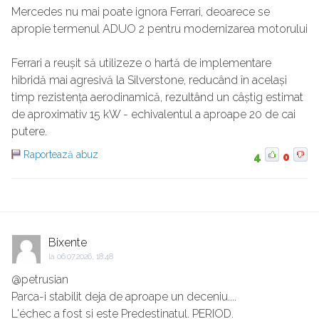
Mercedes nu mai poate ignora Ferrari, deoarece se
apropie termenul ADUO 2 pentru modernizarea motorului
Ferrari a reușit să utilizeze o hartă de implementare
hibridă mai agresivă la Silverstone, reducând în același
timp rezistența aerodinamică, rezultând un câștig estimat
de aproximativ 15 kW - echivalentul a aproape 20 de cai
putere.
Raportează abuz
4
0
Bixente
la
06.07.2026, 18:48
@petrusian
Parca-i stabilit deja de aproape un deceniu....
L'échec a fost si este Predestinatul. PERIOD.