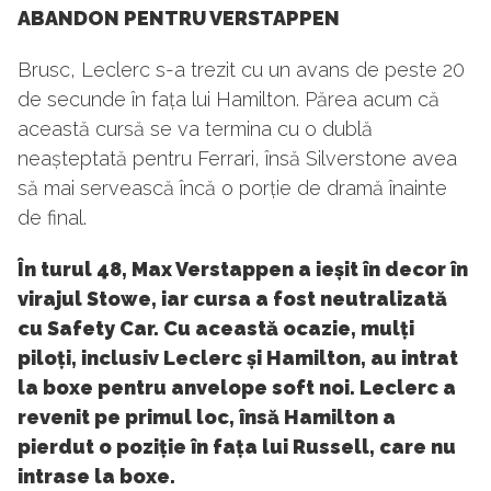
ABANDON PENTRU VERSTAPPEN
Brusc, Leclerc s-a trezit cu un avans de peste 20
de secunde în fața lui Hamilton. Părea acum că
această cursă se va termina cu o dublă
neașteptată pentru Ferrari, însă Silverstone avea
să mai servească încă o porție de dramă înainte
de final.
În turul 48, Max Verstappen a ieșit în decor în
virajul Stowe, iar cursa a fost neutralizată
cu Safety Car. Cu această ocazie, mulți
piloți, inclusiv Leclerc și Hamilton, au intrat
la boxe pentru anvelope soft noi. Leclerc a
revenit pe primul loc, însă Hamilton a
pierdut o poziție în fața lui Russell, care nu
intrase la boxe.