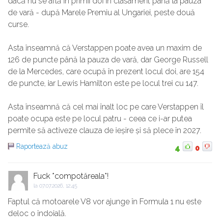
dacă nu se află în primii doi în clasament până la pauza
de vară - după Marele Premiu al Ungariei, peste două
curse.
Asta înseamnă că Verstappen poate avea un maxim de
126 de puncte până la pauza de vară, dar George Russell
de la Mercedes, care ocupă în prezent locul doi, are 154
de puncte, iar Lewis Hamilton este pe locul trei cu 147.
Asta înseamnă că cel mai înalt loc pe care Verstappen îl
poate ocupa este pe locul patru - ceea ce i-ar putea
permite să activeze clauza de ieșire și să plece în 2027.
Raportează abuz
4
0
Fuck *compotăreala*!
la
07.07.2026, 12:45
Faptul că motoarele V8 vor ajunge în Formula 1 nu este
deloc o îndoială.