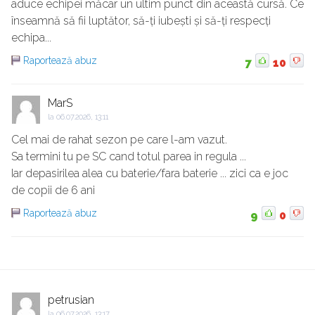
aduce echipei măcar un ultim punct din această cursă. Ce
înseamnă să fii luptător, să-ți iubești și să-ți respecți
echipa...
Raportează abuz
7
10
MarS
la
06.07.2026, 13:11
Cel mai de rahat sezon pe care l-am vazut.
Sa termini tu pe SC cand totul parea in regula ...
Iar depasirilea alea cu baterie/fara baterie ... zici ca e joc
de copii de 6 ani
Raportează abuz
9
0
petrusian
la
06.07.2026, 13:17