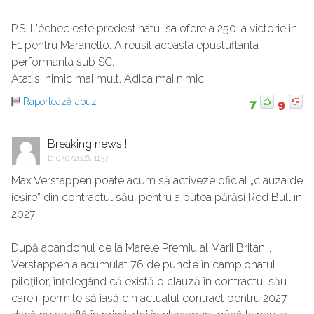
P.S. L'échec este predestinatul sa ofere a 250-a victorie in
F1 pentru Maranello. A reusit aceasta epustuflanta
performanta sub SC.
Atat si nimic mai mult. Adica mai nimic.
Raportează abuz
7
9
Breaking news !
la
07.07.2026, 11:37
Max Verstappen poate acum să activeze oficial „clauza de
ieșire” din contractul său, pentru a putea părăsi Red Bull în
2027.
După abandonul de la Marele Premiu al Marii Britanii,
Verstappen a acumulat 76 de puncte în campionatul
piloților, înțelegând că există o clauză în contractul său
care îi permite să iasă din actualul contract pentru 2027