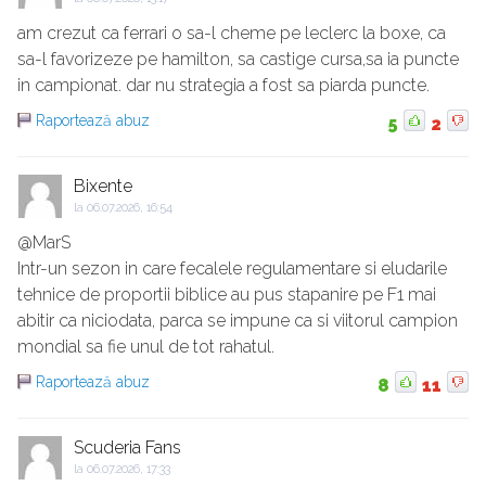
am crezut ca ferrari o sa-l cheme pe leclerc la boxe, ca
sa-l favorizeze pe hamilton, sa castige cursa,sa ia puncte
in campionat. dar nu strategia a fost sa piarda puncte.
Raportează abuz
5
2
Bixente
la
06.07.2026, 16:54
@MarS
Intr-un sezon in care fecalele regulamentare si eludarile
tehnice de proportii biblice au pus stapanire pe F1 mai
abitir ca niciodata, parca se impune ca si viitorul campion
mondial sa fie unul de tot rahatul.
Raportează abuz
8
11
Scuderia Fans
la
06.07.2026, 17:33