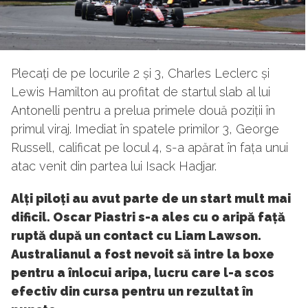
Plecați de pe locurile 2 și 3, Charles Leclerc și
Lewis Hamilton au profitat de startul slab al lui
Antonelli pentru a prelua primele două poziții în
primul viraj. Imediat în spatele primilor 3, George
Russell, calificat pe locul 4, s-a apărat în fața unui
atac venit din partea lui Isack Hadjar.
Alți piloți au avut parte de un start mult mai
dificil. Oscar Piastri s-a ales cu o aripă față
ruptă după un contact cu Liam Lawson.
Australianul a fost nevoit să intre la boxe
pentru a înlocui aripa, lucru care l-a scos
efectiv din cursa pentru un rezultat în