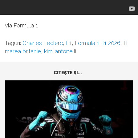
via Formula 1
Taguri:
Charles Leclerc
,
F1
,
Formula 1
,
f1 2026
,
f1
marea britanie
,
kimi antonelli
CITEŞTE ŞI...