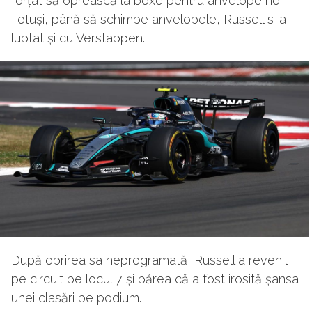
forțat să oprească la boxe pentru anvelope noi.
Totuși, până să schimbe anvelopele, Russell s-a
luptat și cu Verstappen.
După oprirea sa neprogramată, Russell a revenit
pe circuit pe locul 7 și părea că a fost irosită șansa
unei clasări pe podium.