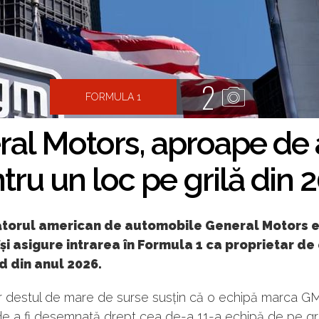
2
FORMULA 1
ral Motors, aproape de
tru un loc pe grilă din 
torul american de automobile General Motors e
își asigure intrarea în Formula 1 ca proprietar de
d din anul 2026.
 destul de mare de surse susțin că o echipă marca G
e a fi desemnată drept cea de-a 11-a echipă de pe gri