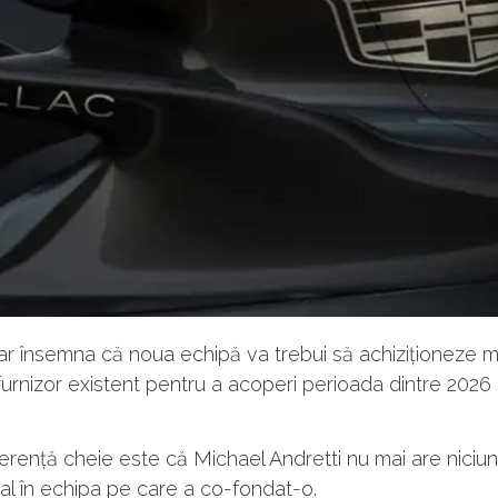
ar însemna că noua echipă va trebui să achiziționeze 
furnizor existent pentru a acoperi perioada dintre 2026 
ferență cheie este că Michael Andretti nu mai are niciun
l în echipa pe care a co-fondat-o.