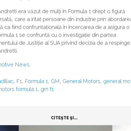
ndretti era văzut de mulți în Formula 1 drept o figură
sată, care a iritat persoane din industrie prin abordare
 ca fiind confruntațională în încercarea de a asigura o i
ormula 1 se confruntă cu o investigație din partea
ntului de Justiție al SUA privind decizia de a respinge 
Andretti.
motive News
dillac
,
F1
,
Formula 1
,
GM
,
General Motors
,
general mot
motors formula 1
,
gm f1
CITEŞTE ŞI...