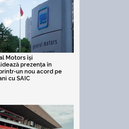
l Motors își
idează prezența în
printr-un nou acord pe
ani cu SAIC