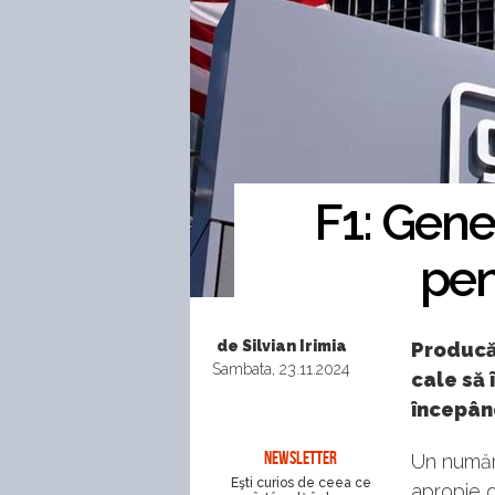
F1: Gene
pen
de Silvian Irimia
Producă
Sambata, 23.11.2024
cale să 
începân
NEWSLETTER
Un număr
Eşti curios de ceea ce
apropie d