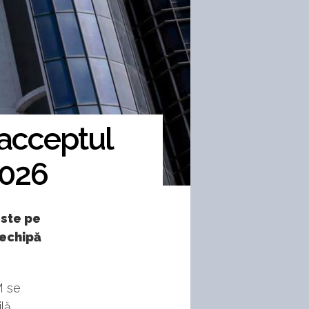
 acceptul
2026
ste pe
 echipă
M se
lă.