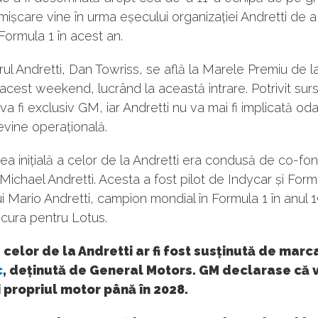
ișcare vine în urma eșecului organizației Andretti de a
 Formula 1 în acest an.
rul Andretti, Dan Towriss, se află la Marele Premiu de l
acest weekend, lucrând la această intrare. Potrivit surs
 va fi exclusiv GM, iar Andretti nu va mai fi implicată od
vine operațională.
a inițială a celor de la Andretti era condusă de co-fon
 Michael Andretti. Acesta a fost pilot de Indycar și Form
l lui Mario Andretti, campion mondial în Formula 1 în anul 
cura pentru Lotus.
 celor de la Andretti ar fi fost susținută de marc
c
, deținută de General Motors. GM declarase că 
 propriul motor până în 2028.