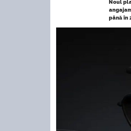
Noul pla
angajam
până în 