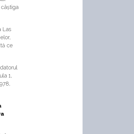
 câștiga
a Las
elor,
ată ce
datorul
ula 1,
1978,
a
va