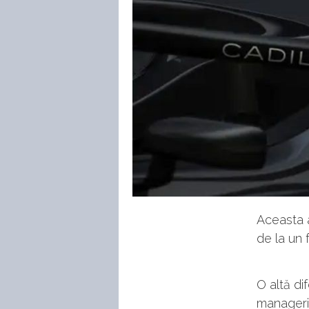
Aceasta 
de la un 
O altă di
manageria