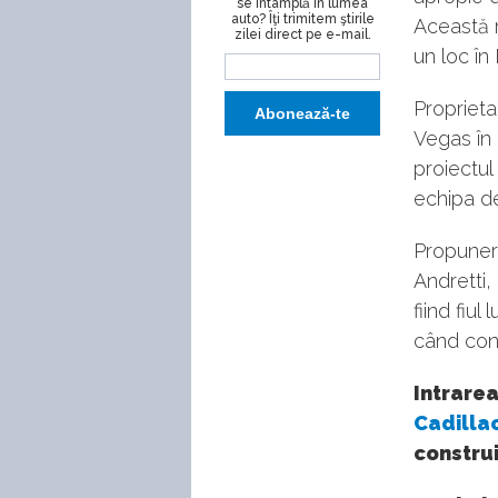
se întâmplă în lumea
auto? Îţi trimitem ştirile
Această m
zilei direct pe e-mail.
un loc în
Proprieta
Vegas în 
proiectul
echipa de
Propunere
Andretti,
fiind fiu
când con
Intrarea
Cadilla
construi