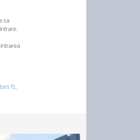
a sa
ntrare.
intrarea
ors f1
,