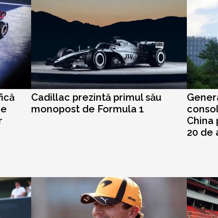
fică
Cadillac prezintă primul său
Genera
de
monopost de Formula 1
consol
r
China 
20 de 