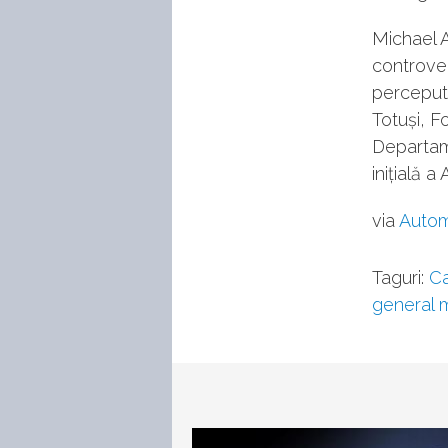
Michael A
controver
percepută
Totuși, F
Departame
inițială a 
via
Auto
Taguri:
Ca
general 