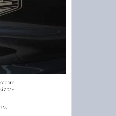
motoare
și 2028.
 rol