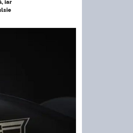
, iar
lsie