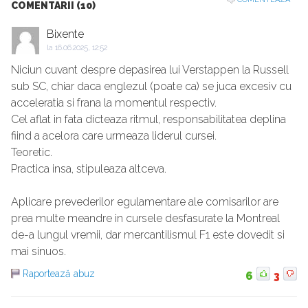
COMENTARII (10)
Bixente
la
16.06.2025, 12:52
Niciun cuvant despre depasirea lui Verstappen la Russell
sub SC, chiar daca englezul (poate ca) se juca excesiv cu
acceleratia si frana la momentul respectiv.
Cel aflat in fata dicteaza ritmul, responsabilitatea deplina
fiind a acelora care urmeaza liderul cursei.
Teoretic.
Practica insa, stipuleaza altceva.
Aplicare prevederilor egulamentare ale comisarilor are
prea multe meandre in cursele desfasurate la Montreal
de-a lungul vremii, dar mercantilismul F1 este dovedit si
mai sinuos.
Raportează abuz
6
3