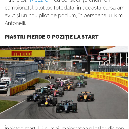
campionatul piloților. Totodată, în această cursă am
avut și un nou pilot pe podium, în persoana lui Kimi
Antonelli.
PIASTRI PIERDE O POZIȚIE LA START
Înaintea startului cursei, majoritatea piloților din top