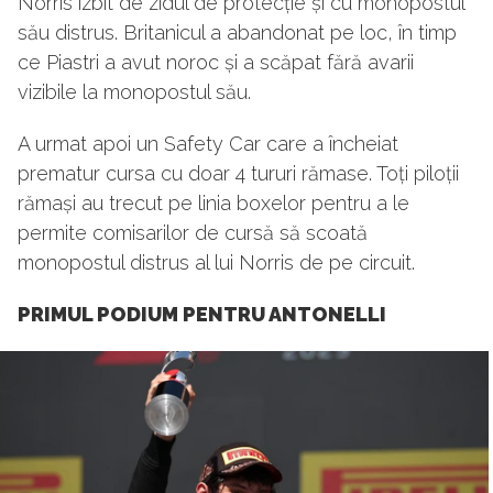
Norris izbit de zidul de protecție și cu monopostul
său distrus. Britanicul a abandonat pe loc, în timp
ce Piastri a avut noroc și a scăpat fără avarii
vizibile la monopostul său.
A urmat apoi un Safety Car care a încheiat
prematur cursa cu doar 4 tururi rămase. Toți piloții
rămași au trecut pe linia boxelor pentru a le
permite comisarilor de cursă să scoată
monopostul distrus al lui Norris de pe circuit.
PRIMUL PODIUM PENTRU ANTONELLI