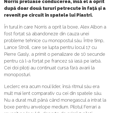
Norris preluase conducerea, însă el a oprit
după doar două tururi petrecute în față și a
revenit pe circuit în spatele lui Piastri.
În turul în care Norris a oprit la boxe, Alex Albon a
fost forțat să abandoneze din cauza unei
probleme tehnice cu monopostul său. Între timp,
Lance Stroll, care se lupta pentru locul 17 cu
Pierre Gasly, a primit o penalizare de 10 secunde
pentru că l-a forțat pe francez să iasă pe iarbă.
Cei doi piloți au continuat cursa fără avarii la
monoposturi.
Leclerc era acum noul lider, însă ritmul său era
mult mai lent comparativ cu cei din spatele său.
Nu a durat mult până când monegascul a intrat la
boxe pentru anvelope medium. Pilotul Ferrari a