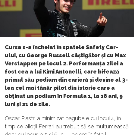
Cursa s-a încheiat în spatele Safety Car-
ului, cu George Russell câștigător și cu Max
Verstappen pe locul 2. Performanța zilei a
fost cea a lui Kimi Antonelli, care bifează
primul său podium din carieră și devine al 3-
lea cel mai tânăr pilot din istorie care a
obținut un podium în Formula 1, la 18 ani, 9
luni și 21 de zile.
Oscar Piastri a minimizat pagubele cu locul 4, în
timp ce piloții Ferrari au trebuit să se mulțumească
doar cu locurile 5 și 6, cu Leclerc în fața lui