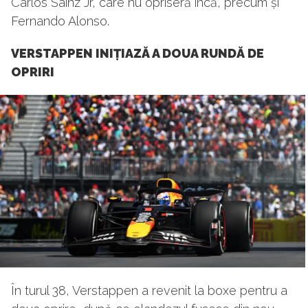
Carlos Sainz Jr, care nu opriseră încă, precum și
Fernando Alonso.
VERSTAPPEN INIȚIAZĂ A DOUA RUNDĂ DE
OPRIRI
În turul 38, Verstappen a revenit la boxe pentru a