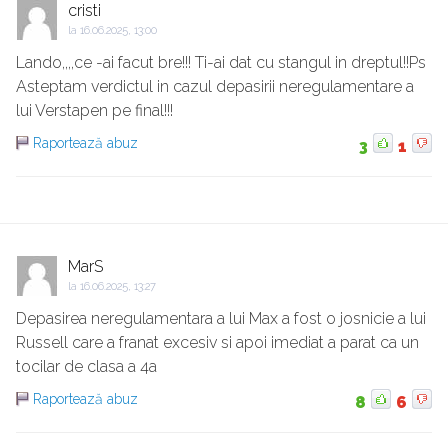
cristi
la
16.06.2025, 13:00
Lando,,,,ce -ai facut bre!!! Ti-ai dat cu stangul in dreptul!!Ps
Asteptam verdictul in cazul depasirii neregulamentare a
lui Verstapen pe final!!!
Raportează abuz
3
1
MarS
la
16.06.2025, 13:27
Depasirea neregulamentara a lui Max a fost o josnicie a lui
Russell care a franat excesiv si apoi imediat a parat ca un
tocilar de clasa a 4a
Raportează abuz
8
6