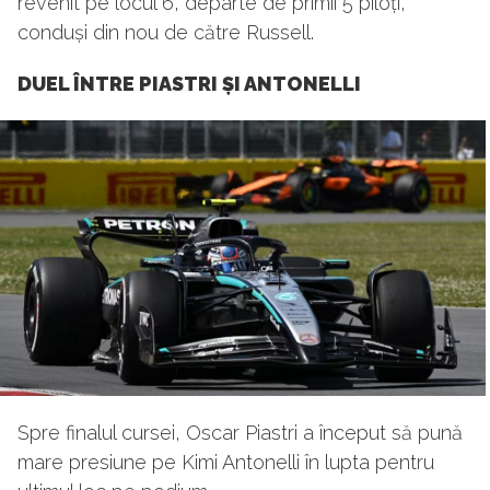
revenit pe locul 6, departe de primii 5 piloți,
conduși din nou de către Russell.
DUEL ÎNTRE PIASTRI ȘI ANTONELLI
Spre finalul cursei, Oscar Piastri a început să pună
mare presiune pe Kimi Antonelli în lupta pentru