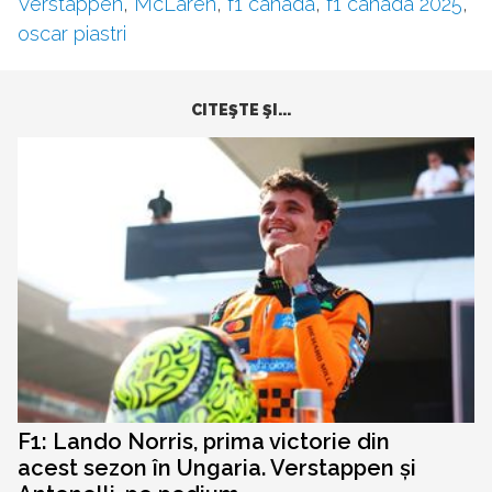
Verstappen
,
McLaren
,
f1 canada
,
f1 canada 2025
,
oscar piastri
CITEŞTE ŞI...
F1: Lando Norris, prima victorie din
acest sezon în Ungaria. Verstappen și