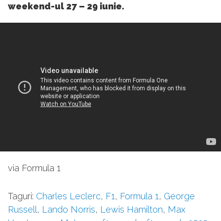
weekend-ul 27 – 29 iunie.
via Formula 1
Taguri:
Charles Leclerc
,
F1
,
Formula 1
,
George
Russell
,
Lando Norris
,
Lewis Hamilton
,
Max