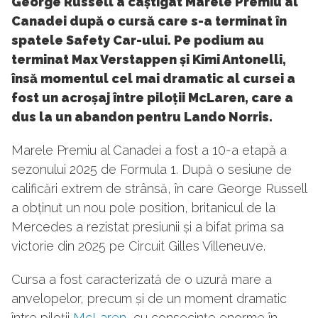
George Russell a câștigat Marele Premiu al
Canadei după o cursă care s-a terminat în
spatele Safety Car-ului. Pe podium au
terminat Max Verstappen și Kimi Antonelli,
însă momentul cel mai dramatic al cursei a
fost un acroșaj între piloții McLaren, care a
dus la un abandon pentru Lando Norris.
Marele Premiu al Canadei a fost a 10-a etapă a
sezonului 2025 de Formula 1. După o sesiune de
calificări extrem de strânsă, în care George Russell
a obținut un nou pole position, britanicul de la
Mercedes a rezistat presiunii și a bifat prima sa
victorie din 2025 pe Circuit Gilles Villeneuve.
Cursa a fost caracterizată de o uzură mare a
anvelopelor, precum și de un moment dramatic
între piloții
McLaren
, cu consecințe enorme în