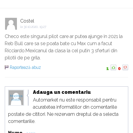
Costel
la
30.10.2020, 19:27
Checo este singurul pilot care ar putea ajunge in 2021 la
Reb Bull care sa se poata bate cu Max cum a facut
Ricciardo.Mexicanul da clasa la cel putin 3 sferturi din
pilotii de pe grila.
Raportează abuz
1
0
Adauga un comentariu
Modifica
Automarket nu este responsabil pentru
avatar
acuratetea informatiilor din comentariile
postate de cititori. Ne rezervam dreptul de a selecta
comentariile.
Nume