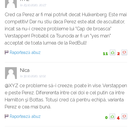
la
29.10.2020, 20:27
Cred ca Perez ar fi mai potrivit decat Hulkenberg. Este mai
competitiv! Dar nu stiu daca Perez este atat de ascultator,
incat sa nu-i creeze probleme lui "Cap de broasca"
Verstappen! Probabil ca Tsunoda ar fi un "yes man"
acceptat de toata lumea de la RedBull!
Raportează abuz
11
2
Nica
la
30.10.2020, 12:02
@XYZ ce probleme să-i creeze, poate în vise. Verstappen
e peste Perez. Difererenta între cei doi e cel putin ca între
Hamilton şi Bottas. Totuși cred că pentru echipă, varianta
Perez e cea mai bună.
Raportează abuz
0
4