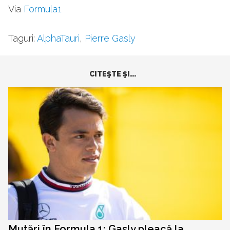
Via
Formula1
Taguri:
AlphaTauri
,
Pierre Gasly
CITEŞTE ŞI...
Mutări în Formula 1: Gasly pleacă la