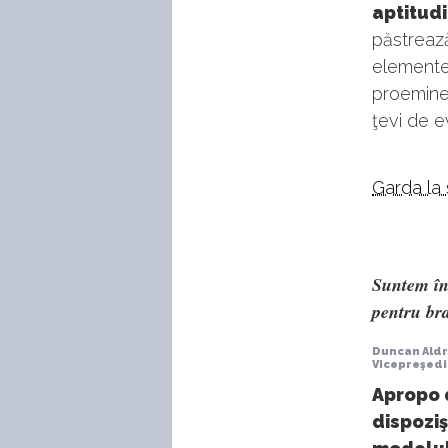
aptitudi
păstrează
elemente 
proeminen
ţevi de 
Garda la 
Suntem înc
pentru br
Duncan Ald
Vicepreşedi
Apropo d
dispoziş