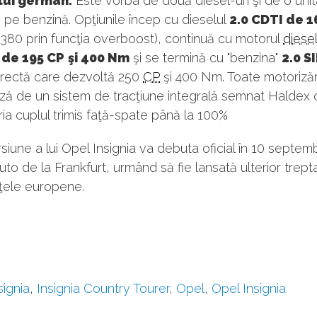
ui german.
Este vorba de două diesel-uri şi de o uni
 pe benzină. Opţiunile încep cu dieselul
2.0 CDTI de 
380 prin funcţia overboost), continuă cu motorul
diesel
de 195 CP
şi 400 Nm
şi se termină cu "benzina"
2.0 S
directă care dezvoltă 250
CP
şi 400 Nm. Toate motorizăr
ză de un sistem de tracţiune integrală semnat Haldex 
ia cuplul trimis faţă-spate până la 100%
iune a lui Opel Insignia va debuta oficial în 10 septemb
uto de la Frankfurt, urmând să fie lansată ulterior trept
eţele europene.
signia
,
Insignia Country Tourer
,
Opel
,
Opel Insignia