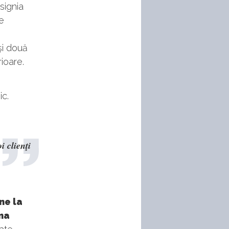
signia
de
şi două
ioare.
ic.
 clienţi
ne la
ama