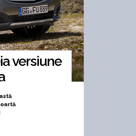
ia versiune
a
eastă
poartă
i