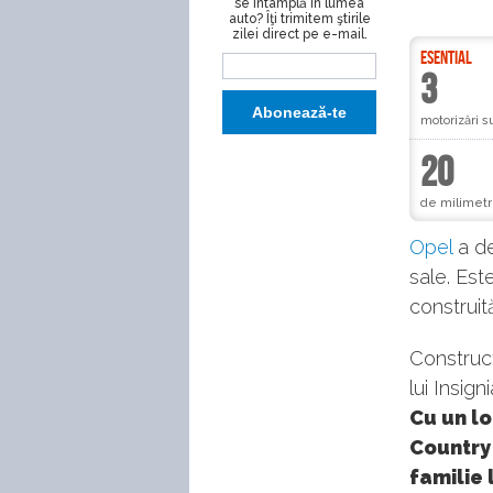
se întâmplă în lumea
auto? Îţi trimitem ştirile
zilei direct pe e-mail.
ESENTIAL
3
motorizări s
20
de milimetri
Opel
a de
sale. Es
construi
Construct
lui Insig
Cu un lo
Country 
familie 