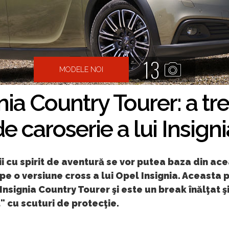
13
MODELE NOI
nia Country Tourer: a tre
de caroserie a lui Insigni
ii cu spirit de aventură se vor putea baza din ac
e o versiune cross a lui Opel Insignia. Aceasta 
nsignia Country Tourer şi este un break înălţat ş
" cu scuturi de protecţie.