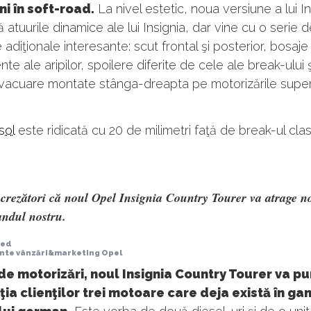
ni în soft-road.
La nivel estetic, noua versiune a lui In
 atuurile dinamice ale lui Insignia, dar vine cu o serie 
adiţionale interesante: scut frontal şi posterior, bosaje
te ale aripilor, spoilere diferite de cele ale break-ului 
evacuare montate stânga-dreapta pe motorizările super
sol
este ridicată cu 20 de milimetri faţă de break-ul clas
rezători că noul Opel Insignia Country Tourer va atrage noi
andul nostru.
red
nte vânzări&marketing Opel
e motorizări, noul Insignia Country Tourer va pu
ţia clienţilor trei motoare care deja există în g