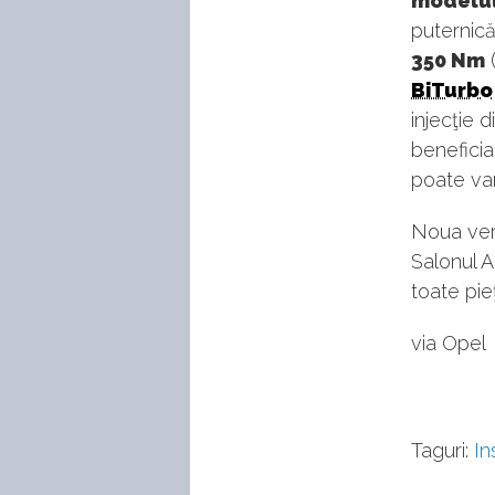
modelul
puternică
350 Nm
(
BiTurbo
injecţie 
beneficia
poate var
Noua vers
Salonul A
toate pi
via Opel
Taguri:
In