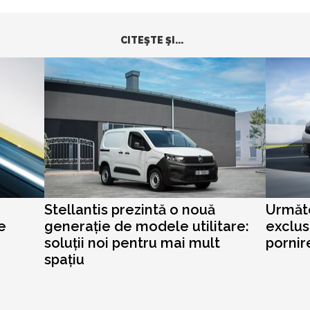
CITEŞTE ŞI...
Stellantis prezintă o nouă
Următo
e
generație de modele utilitare:
exclus
soluții noi pentru mai mult
pornir
spațiu