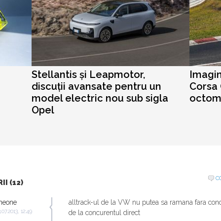
Stellantis și Leapmotor,
Imagin
discuții avansate pentru un
Corsa 
model electric nou sub sigla
octom
Opel
C
I (12)
meone
alltrack-ul de la VW nu putea sa ramana fara conc
.07.2013, 12:49
de la concurentul direct