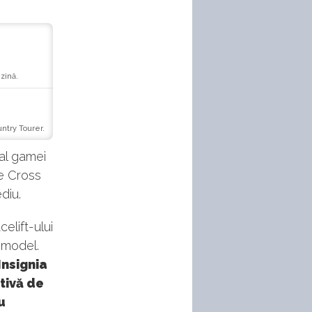
zină.
untry Tourer.
 al gamei
e Cross
diu.
elift-ului
 model.
Insignia
ativă de
u