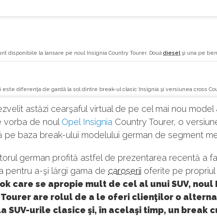
unt disponibile la lansare pe noul Insignia Country Tourer. Două
diesel
şi una pe ben
 este diferenţa de gardă la sol dintre break-ul clasic Insignia şi versiunea cross Co
zvelit astăzi cearşaful virtual de pe cel mai nou model
te vorba de noul
Opel Insignia
Country Tourer, o versiun
tă pe baza break-ului modelului german de segment me
orul german profită astfel de prezentarea recentă a fac
nia pentru a-şi lărgi gama de
caroserii
oferite pe propriul
ok care se apropie mult de cel al unui SUV, noul 
Tourer are rolul de a le oferi clienţilor o altern
la SUV-urile clasice şi, în acelaşi timp, un break c