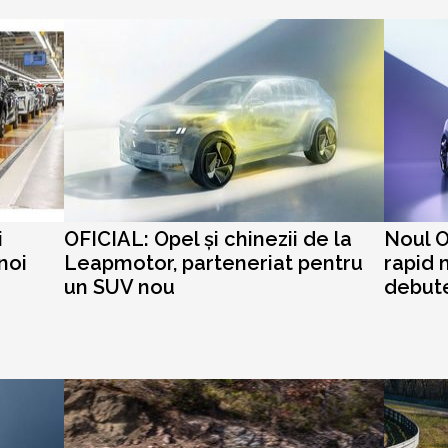
i
OFICIAL: Opel și chinezii de la
Noul O
noi
Leapmotor, parteneriat pentru
rapid 
un SUV nou
debut