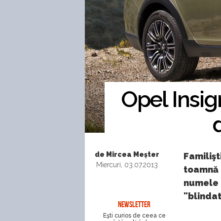
Opel Insig
de Mircea Meșter
Familişt
Miercuri, 03.07.2013
toamnă p
numele I
"blindat
NEWSLETTER
Eşti curios de ceea ce