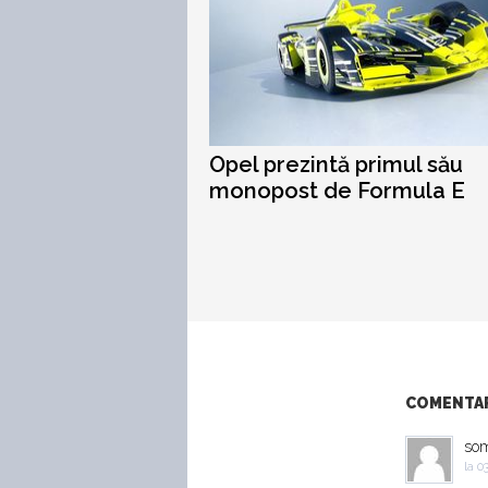
Opel prezintă primul său
monopost de Formula E
COMENTARI
so
la
03