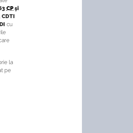
tate
163
CP
şi
CDTI
IDI
cu
ile
care
rie la
at pe