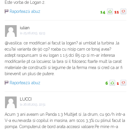
Este vorba de Logan 2.
Raportează abuz
14
11
iulian
la
25.06.2013, 19:13
@vasilica: ce modificari ai facut la logan? ai umblat la turbina ,la
ecu?ai varianta de 90 cp? roaba cu nisip cam ce tonaj avea?
astept raspuns,am si eu logan 1 1.5 dci 85 cp si m-ar interesa
modificarile pt ca locuiesc la tara si il folosesc foarte mult la carat
materiale de constructii si legume de la ferma mea si cred ca ar fi
binevenit un plus de putere.
Raportează abuz
6
1
LUCCI
la
26.06.2013, 22:51
Acum 3 ani aveam un Panda 1.3 Multijet si ,la drum, cu 90/h intr-a
V-a eu,nevasta si copilul in masina, am scos 3,3% cu plinul facut la
pompa. Computerul de bord arata acceasi valoare.Pe mine m-a