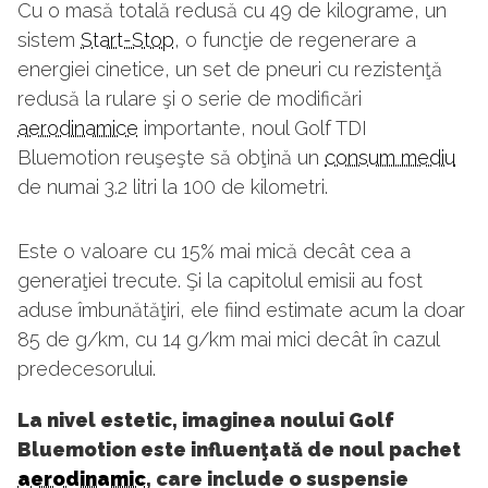
Cu o masă totală redusă cu 49 de kilograme, un
sistem
Start-Stop
, o funcţie de regenerare a
energiei cinetice, un set de pneuri cu rezistenţă
redusă la rulare şi o serie de modificări
aerodinamice
importante, noul Golf TDI
Bluemotion reuşeşte să obţină un
consum mediu
de numai 3.2 litri la 100 de kilometri.
Este o valoare cu 15% mai mică decât cea a
generaţiei trecute. Şi la capitolul emisii au fost
aduse îmbunătăţiri, ele fiind estimate acum la doar
85 de g/km, cu 14 g/km mai mici decât în cazul
predecesorului.
La nivel estetic, imaginea noului Golf
Bluemotion este influenţată de noul pachet
aerodinamic
, care include o suspensie