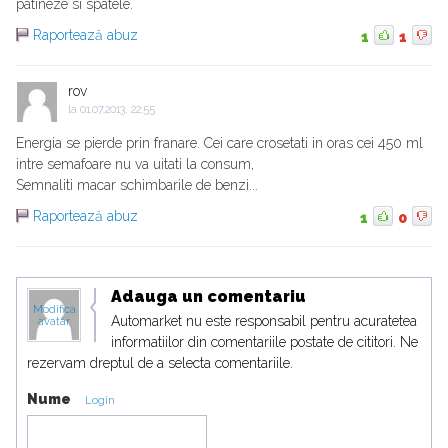
patineze si spatele.
Raportează abuz
1
1
rov
la
01.07.2013, 22:55
Energia se pierde prin franare. Cei care crosetati in oras cei 450 ml
intre semafoare nu va uitati la consum,
Semnaliti macar schimbarile de benzi...
Raportează abuz
1
0
Adauga un comentariu
Modifica
Automarket nu este responsabil pentru acuratetea
avatar
informatiilor din comentariile postate de cititori. Ne
rezervam dreptul de a selecta comentariile.
Nume
Login