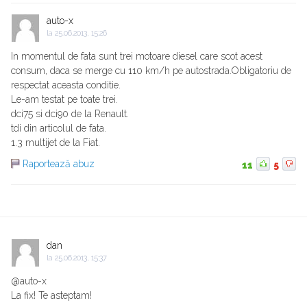
auto-x
la
25.06.2013, 15:26
In momentul de fata sunt trei motoare diesel care scot acest
consum, daca se merge cu 110 km/h pe autostrada.Obligatoriu de
respectat aceasta conditie.
Le-am testat pe toate trei.
dci75 si dci90 de la Renault.
tdi din articolul de fata.
1.3 multijet de la Fiat.
Raportează abuz
11
5
dan
la
25.06.2013, 15:37
@auto-x
La fix! Te asteptam!