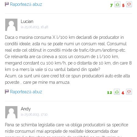
Raportează abuz
7
5
Lucian
la
25.06.2013, 16:48
Daca o masina consuma X l/100 km declarati de producator in
conditii ideale, asta nu se poate numi un consum real. Consumul
real este cel obtinut in conditii mixte de trafic/drum/anotimp etc.
Ce relevanta are ca cineva a scos un consum de 1 l/100 km,
mergand constant cu 100 km/h, pe o distanta de 10 km, din care 8
km s-a mers la vale si cu vantul batand din spate?
Acum, ca sunt unii care cred tot ce spun producatorii auto este alta
poveste... care pe mine ma amuza.
Raportează abuz
12
4
Andy
la
25.06.2013, 17:10
Pana se schimba legislatia care va obliga producatorii sa specifice
niste consumuri mai apropiate de realitate (deocamdata doar