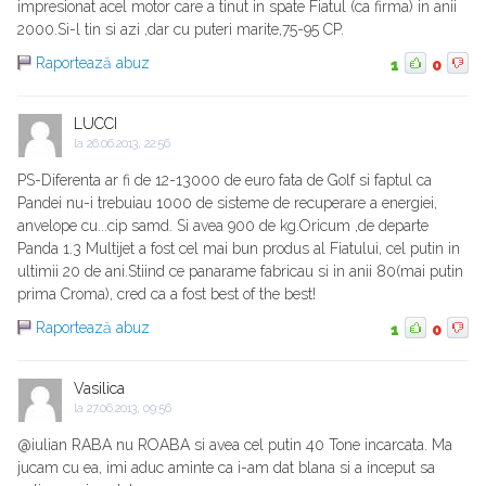
impresionat acel motor care a tinut in spate Fiatul (ca firma) in anii
2000.Si-l tin si azi ,dar cu puteri marite,75-95 CP.
Raportează abuz
1
0
LUCCI
la
26.06.2013, 22:56
PS-Diferenta ar fi de 12-13000 de euro fata de Golf si faptul ca
Pandei nu-i trebuiau 1000 de sisteme de recuperare a energiei,
anvelope cu...cip samd. Si avea 900 de kg.Oricum ,de departe
Panda 1.3 Multijet a fost cel mai bun produs al Fiatului, cel putin in
ultimii 20 de ani.Stiind ce panarame fabricau si in anii 80(mai putin
prima Croma), cred ca a fost best of the best!
Raportează abuz
1
0
Vasilica
la
27.06.2013, 09:56
@iulian RABA nu ROABA si avea cel putin 40 Tone incarcata. Ma
jucam cu ea, imi aduc aminte ca i-am dat blana si a inceput sa