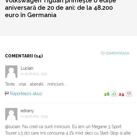
Volkswagen Tiguan primește o ediție
aniversară de 20 de ani: de la 48.200
euro în Germania
COMENTEAZA
COMENTARII (14)
Lucian
la
25.06.2013, 13:15
Texte... vise... aberatii... minciuni....
Raportează abuz
26
24
edrany
la
25.06.2013, 13:59
@lucian: Nu cred ca sunt minciuni. Eu am un Megane 3 Sport
Tourer 1.5 dci care imi consuma 4.1% mixt..deci cu Start-Stop si alte