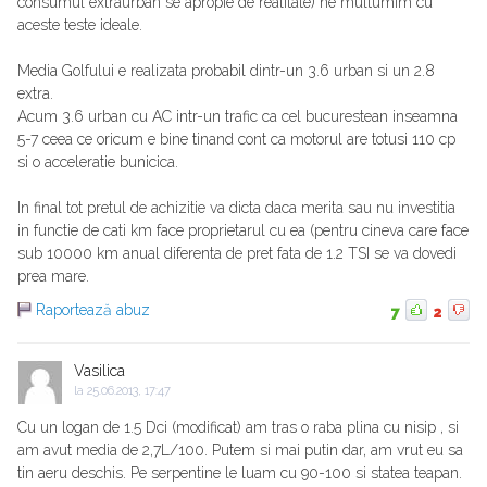
consumul extraurban se apropie de realitate) ne multumim cu
aceste teste ideale.
Media Golfului e realizata probabil dintr-un 3.6 urban si un 2.8
extra.
Acum 3.6 urban cu AC intr-un trafic ca cel bucurestean inseamna
5-7 ceea ce oricum e bine tinand cont ca motorul are totusi 110 cp
si o acceleratie bunicica.
In final tot pretul de achizitie va dicta daca merita sau nu investitia
in functie de cati km face proprietarul cu ea (pentru cineva care face
sub 10000 km anual diferenta de pret fata de 1.2 TSI se va dovedi
prea mare.
Raportează abuz
7
2
Vasilica
la
25.06.2013, 17:47
Cu un logan de 1.5 Dci (modificat) am tras o raba plina cu nisip , si
am avut media de 2,7L/100. Putem si mai putin dar, am vrut eu sa
tin aeru deschis. Pe serpentine le luam cu 90-100 si statea teapan.