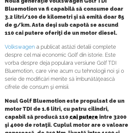
Noua generaţie Volkswagen Golf TDi
Bluemotion va fi capabilă să consume doar
3.2 litri/100 de kilometri şi să emită doar 85
de g/km. Asta deşi sub capotă se ascund
110 cai putere oferiţi de un motor diesel.
Volkswagen
a publicat astăzi detalii complete
despre cel mai economic Golf din istorie. Este
vorba despre deja populara versiune Golf TDI
Bluemotion, care vine acum cu tehnologii noi şi o
serie de modificări menite să îmbunătăţească
cifrele de consum şi emisii.
Noul Golf Bluemotion este propulsat de un
motor TDI de 1.6 litri, cu patru cilindri,
capabil să producă 110
cai putere
între 3200
şi 4000 de rotaţii. Cuplul motor are o valoare
generoasă, de 250 Nm, livrată între 1500 şi