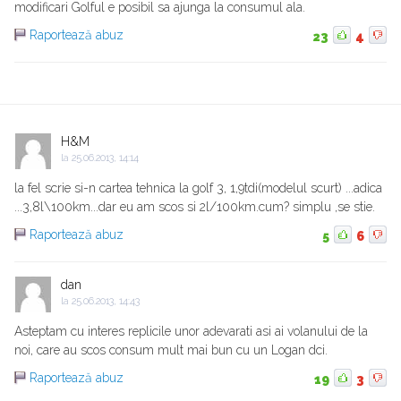
modificari Golful e posibil sa ajunga la consumul ala.
Raportează abuz
23
4
H&M
la
25.06.2013, 14:14
la fel scrie si-n cartea tehnica la golf 3, 1,9tdi(modelul scurt) ...adica
...3,8l\100km...dar eu am scos si 2l/100km.cum? simplu ,se stie.
Raportează abuz
5
6
dan
la
25.06.2013, 14:43
Asteptam cu interes replicile unor adevarati asi ai volanului de la
noi, care au scos consum mult mai bun cu un Logan dci.
Raportează abuz
19
3