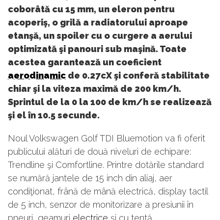
coborâtă cu 15 mm, un eleron pentru
acoperiş, o grilă a radiatorului aproape
etanşă, un spoiler cu o curgere a aerului
optimizată şi panouri sub maşină. Toate
acestea garantează un coeficient
aerodinamic
de 0.27cX şi conferă stabilitate
chiar şi la viteza maximă de 200 km/h.
Sprintul de la 0 la 100 de km/h se realizează
şi el în 10.5 secunde.
Noul Volkswagen Golf TDI Bluemotion va fi oferit
publicului alături de două niveluri de echipare:
Trendline şi Comfortline. Printre dotările standard
se numără jantele de 15 inch din aliaj, aer
condiţionat, frână de mână electrică, display tactil
de 5 inch, senzor de monitorizare a presiunii în
pneuri, geamuri
electrice
şi cu tentă.