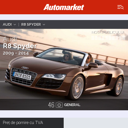
×
AUDI
|
R8 SPYDER
NOTA PUBLICULUI
Audi
R8 Spyder
2009 - 2014
46
GENERAL
Preț de pornire cu TVA