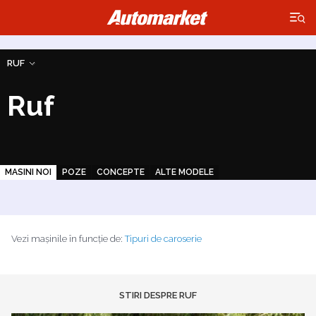
×
RUF
Ruf
MASINI NOI
POZE
CONCEPTE
ALTE MODELE
Vezi mașinile în funcție de:
Tipuri de caroserie
STIRI DESPRE RUF