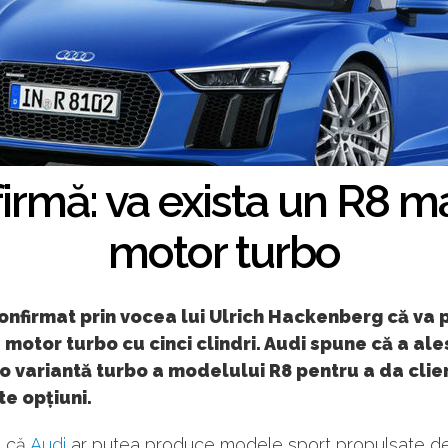
irmă: va exista un R8 mai
motor turbo
onfirmat prin vocea lui Ulrich Hackenberg că va
 motor turbo cu cinci clindri. Audi spune că a ale
 o variantă turbo a modelului R8 pentru a da clie
e opțiuni.
e că
Audi
ar putea produce modele sport propulsate d