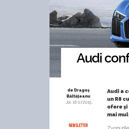
Audi conf
de Dragoș
Audi a c
Băltățeanu
un R8 cu
Joi, 16.07.2015
ofere și
mai mult
NEWSLETTER
Zvonuril