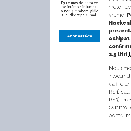
Eşti curios de ceea ce
motor d
se întâmplă în lumea
auto? Îţi trimitem ştirile
vreme.
P
zilei direct pe e-mail.
Hackenb
prezent
echipat
confirma
2.5 litri
Noua mot
înlocuind
va fi o u
RS4) sau
RS3). Pre
Quattro,
pentru m