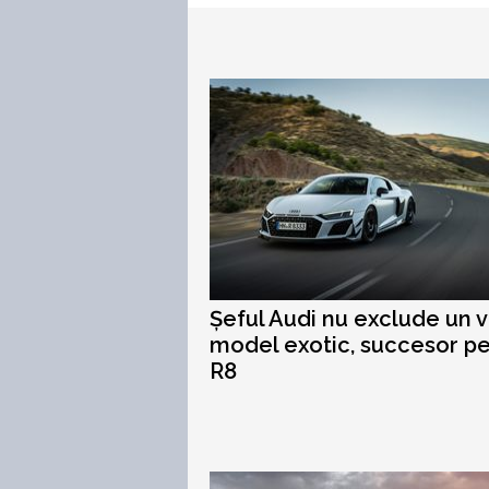
Șeful Audi nu exclude un v
model exotic, succesor p
R8