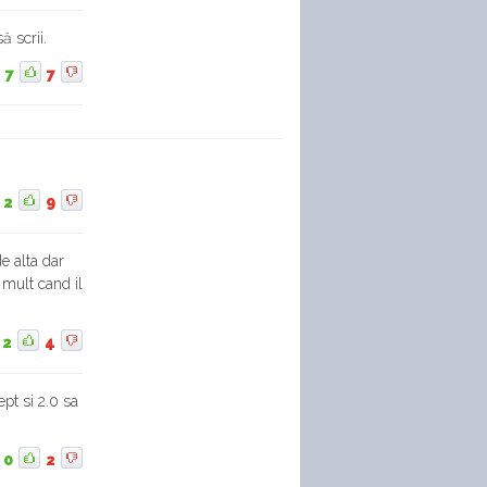
ă scrii.
7
7
2
9
e alta dar
mult cand il
2
4
pt si 2.0 sa
0
2