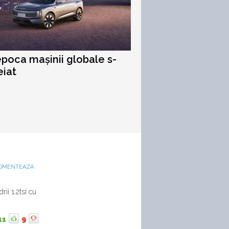
epoca mașinii globale s-
eiat
OMENTEAZA
ii 1.2tsi cu
11
9