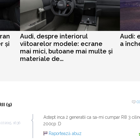
cran
Audi, despre interiorul
Audi: 
r și
viitoarelor modele: ecrane
a înch
mai mici, butoane mai multe și
materiale de...
C
I (5)
Astept inca 2 generatii ca sa-mi cumpar R8 3 cilindr
.07.2015, 16:36
200cp :D
Raportează abuz