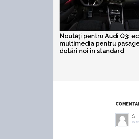
Noutăți pentru Audi Q3: e
multimedia pentru pasage
dotări noi în standard
COMENTARI
S
la
16