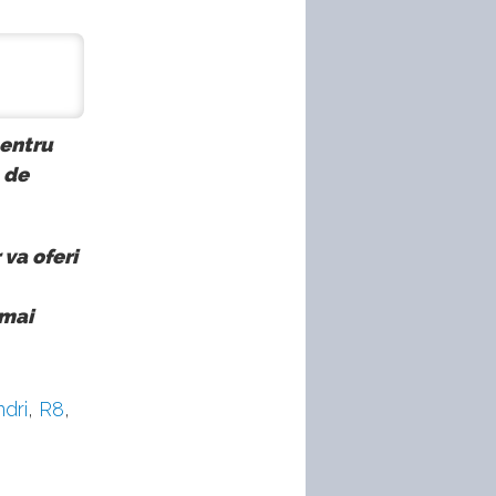
pentru
 de
 va oferi
 mai
ndri
,
R8
,