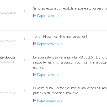
Şi noi aşteptăm cu nerăbdare, poate atunci vei şti s
.07.2015, 18:06
Raportează abuz
!
Tot un Nissan GT-R e mai smecher !
.07.2015, 22:30
Raportează abuz
ile Gogosar
Eu abia astept sa varianta a lui R8 cu 2.0 TDI, nu d
.07.2015, 23:13
impozite mai mici si consum bun, sa nu ma coste 
iau la sh.
Raportează abuz
O veste buna ! Motor mai mic si mai accesibil. Aste
.07.2015, 12:13
putem plati impozit si mai mic.
Raportează abuz