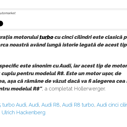
utomarket
rația motorului
turbo
cu cinci cilindri este clasică 
rca noastră având lungă istorie legată de acest tip
specific este sinonim cu Audi, iar acest tip de motor
t cuplu pentru modelul R8. Este un motor ușor, de
, așa că rămâne de văzut dacă va fi alegerea cea
ntru modelul R8"
, a completat Hollerwerger.
5 turbo Audi
,
Audi
,
Audi R8
,
Audi R8 turbo
,
Audi cinci cili
,
Ulrich Hackenberg