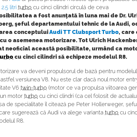
e
2.5 litri
turbo
cu cinci cilindri circulă de ceva
osibilitatea a fost anunţată în luna mai de Dr. Ulr
erg, şeful departamentului tehnic de la Audi, o
area conceptului
Audi TT Clubsport Turbo
, care
 cu o asemenea motorizare. Tot Ulrich Hackenbe
t neoficial această posibilitate, urmând ca mot
turbo
cu cinci cilindri să echipeze modelul R8.
orizare va deveni propulsorul de bază pentru modelu
 astfel versiunea V8. Nu este clar dacă noul motor entr
nitate V6
twin-turbo
(motor ce va propulsa viitoarea ge
 un motor
turbo
cu cinci clindri (ca cel folosit de actual
sa de specialitate îl citează pe Peter Hollerweger, șeful 
 care sugerează că Audi va alege varianta
turbo
cu cinci
odelul R8.