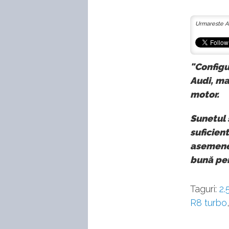
Urmareste A
"Configu
Audi, ma
motor.
Sunetul 
suficien
asemenea
bună pe
Taguri:
2.
R8 turbo