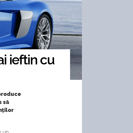
 ieftin cu
 produce
s să
nților
e un