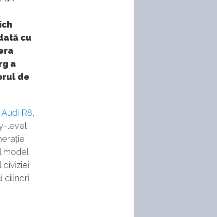
ich
dată cu
 era
rg a
orul de
l
Audi R8
,
y-level
nerație
ul model
diviziei
 cilindri