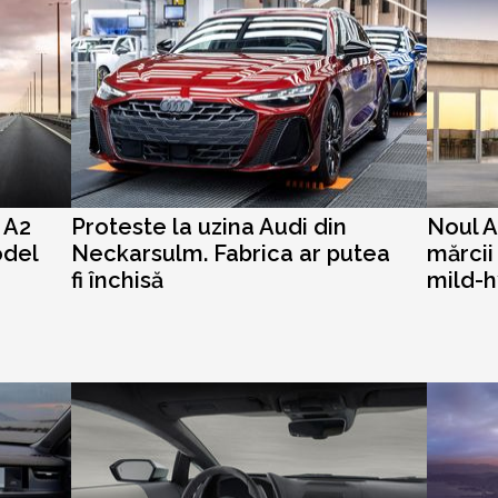
i A2
Proteste la uzina Audi din
Noul A
odel
Neckarsulm. Fabrica ar putea
mărcii
fi închisă
mild-h