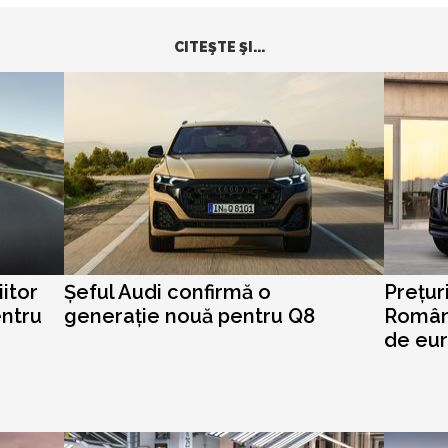
CITEŞTE ŞI...
iitor
Șeful Audi confirmă o
Prețur
entru
generație nouă pentru Q8
Români
de eu