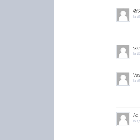
@S
la
16
sac
la
16
Vas
la
16
Adi
la
17