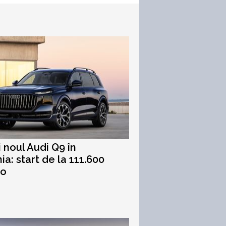
i noul Audi Q9 în
a: start de la 111.600
ro