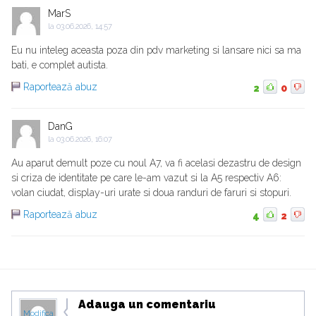
MarS
la
03.06.2026, 14:57
Eu nu inteleg aceasta poza din pdv marketing si lansare nici sa ma
bati, e complet autista.
Raportează abuz
2
0
DanG
la
03.06.2026, 16:07
Au aparut demult poze cu noul A7, va fi acelasi dezastru de design
si criza de identitate pe care le-am vazut si la A5 respectiv A6:
volan ciudat, display-uri urate si doua randuri de faruri si stopuri.
Raportează abuz
4
2
Adauga un comentariu
Modifica