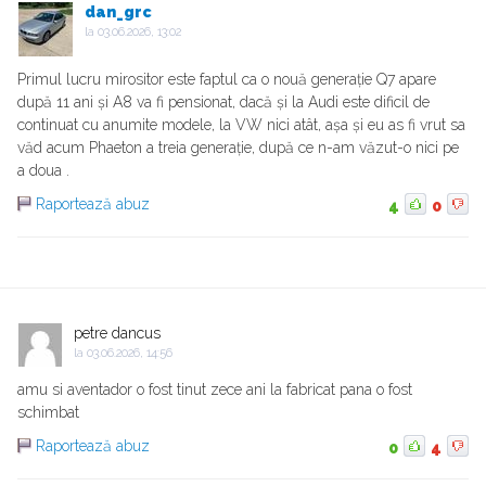
dan_grc
la
03.06.2026, 13:02
Primul lucru mirositor este faptul ca o nouă generație Q7 apare
după 11 ani și A8 va fi pensionat, dacă și la Audi este dificil de
continuat cu anumite modele, la VW nici atât, așa și eu as fi vrut sa
văd acum Phaeton a treia generație, după ce n-am văzut-o nici pe
a doua .
Raportează abuz
4
0
petre dancus
la
03.06.2026, 14:56
amu si aventador o fost tinut zece ani la fabricat pana o fost
schimbat
Raportează abuz
0
4