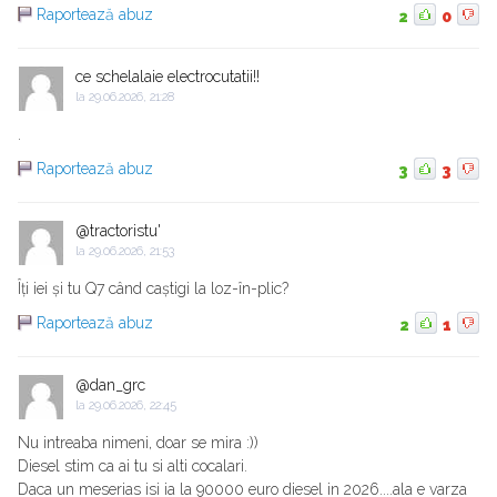
Raportează abuz
2
0
ce schelalaie electrocutatii!!
la
29.06.2026, 21:28
.
Raportează abuz
3
3
@tractoristu'
la
29.06.2026, 21:53
Îți iei și tu Q7 când caștigi la loz-în-plic?
Raportează abuz
2
1
@dan_grc
la
29.06.2026, 22:45
Nu intreaba nimeni, doar se mira :))
Diesel stim ca ai tu si alti cocalari.
Daca un meserias isi ia la 90000 euro diesel in 2026....ala e varza