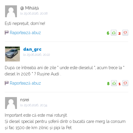
@ Mihăiță
la
29.06.2026, 20:08
Ești neprețuit, dom'ne!
Raportează abuz
6
2
dan_grc
la
29.06.2026, 20:22
După ce întreabă ani de zile " unde este dieselul ", acum trece la "
diesel în 2026 " ? Rușine Audi .
Raportează abuz
8
1
nsrei
la
29.06.2026, 20:34
Important este că este mai rotunjit.
Și diesel special pentru șoferii dintr o bucată care merg la consum
și fac 1500 de km zilnic și pipi la Pet.