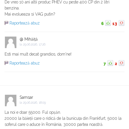
De vreo 10 ani altii produc PHEV cu peste 400 CP din 2 litri
benzina.
Mai evolueaza si VAG putin?
Raportează abuz
6
13
@ Mihăiță
la
29.06.2026, 17:26
Esti mai mult decat grandios, dom'ne!
Raportează abuz
7
2
Samsar
la
29.06.2026, 18:09
La noi e doar 55000. Ful opșăn.
20000 la băieții care o ridică de la bunicuța din Frankfurt, 5000 la
soferul care o aduce în România, 30000 partea noastră.