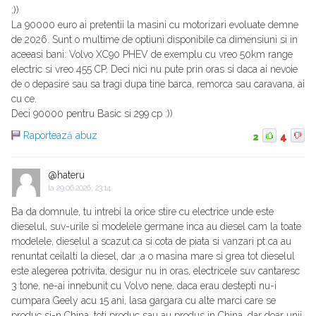
:))
La 90000 euro ai pretentii la masini cu motorizari evoluate demne
de 2026. Sunt o multime de optiuni disponibile ca dimensiuni si in
aceeasi bani: Volvo XC90 PHEV de exemplu cu vreo 50km range
electric si vreo 455 CP. Deci nici nu pute prin oras si daca ai nevoie
de o depasire sau sa tragi dupa tine barca, remorca sau caravana, ai
cu ce.
Deci 90000 pentru Basic si 299 cp :))
Raportează abuz
2
4
@hateru
la
29.06.2026, 23:14
Ba da domnule, tu intrebi la orice stire cu electrice unde este
dieselul, suv-urile si modelele germane inca au diesel cam la toate
modelele, dieselul a scazut ca si cota de piata si vanzari pt ca au
renuntat ceilalti la diesel, dar ;a o masina mare si grea tot dieselul
este alegerea potrivita, desigur nu in oras, electricele suv cantaresc
3 tone, ne-ai innebunit cu Volvo nene, daca erau destepti nu-i
cumpara Geely acu 15 ani, lasa gargara cu alte marci care se
produc si-n China, toti produc sau au produs in China, dar doar unii