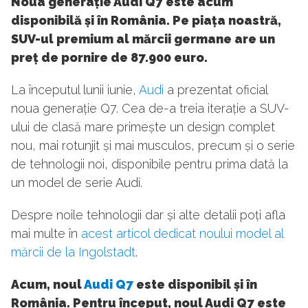
Noua generație Audi Q7 este acum
disponibilă și în România. Pe piața noastră,
SUV-ul premium al mărcii germane are un
preț de pornire de 87.900 euro.
La începutul lunii iunie,
Audi
a prezentat oficial
noua generație Q7. Cea de-a treia iterație a SUV-
ului de clasă mare primește un design complet
nou, mai rotunjit și mai musculos, precum și o serie
de tehnologii noi, disponibile pentru prima dată la
un model de serie Audi.
Despre noile tehnologii dar și alte detalii poți afla
mai multe în
acest articol dedicat noului model al
mărcii de la Ingolstadt
.
Acum, noul
Audi Q7
este disponibil și în
România. Pentru început, noul Audi Q7 este