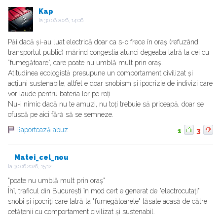
Kap
la
30.06.2026, 14:06
Păi dacă și-au luat electrică doar ca s-o frece în oraș (refuzând
transportul public) mărind congestia atunci degeaba latră la cei cu
”fumegătoare”, care poate nu umblă mult prin oraș.
Atitudinea ecologistă presupune un comportament civilizat și
acțiuni sustenabile, altfel e doar snobism și ipocrizie de indivizi care
vor laude pentru bateria lor pe roți
Nu-i nimic dacă nu te amuzi, nu toți trebuie să priceapă, doar se
ofuscă pe aici fără să se semneze.
Raportează abuz
1
3
Matei_cel_nou
la
30.06.2026, 15:12
"poate nu umblă mult prin oraș"
Îhî, traficul din București în mod cert e generat de "electrocutați"
snobi și ipocriți care latră la "fumegătoarele" lăsate acasă de către
cetățenii cu comportament civilizat și sustenabil.