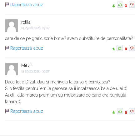
Raportează abuz
4
1
rotila
la
29.06.2026, 19:07
oare de ce pe grafic scrie bmw? avem dubstituire de personalitate?
Raportează abuz
1
0
Mihai
la
29.06.2026, 19:27
Daca tot e Dizal, dau si manivela la ea sa o porneasca?
Si o festila pentru iernile geroase sa ii incalzeasca baia de ulei :))
Audi....alta marca premium cu motorizare de cand era bunicuta
tanara :))
Raportează abuz
4
5