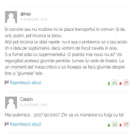
@kap
la
30.06.2026, 10:15
Îți convine sau nu multora nu le place transportul în comun. Și da,
unii, puțini, pot încărca la birou.
Alții pot încărca la stații rapide, nu e așa o problemă să o lași acolo
1h o data pe săptămână, dacă vorbim de făcut naveta în oraș.
S-a fumat asta cu supermarketul. O poantă mai nouă nu ai? Voi
regurgitați aceleași glumițe penibile, lumea își vede de treabă. La
un moment dat masa critică o să înceapă sa facă glumițe despre
tine și "glumele" tale.
Raportează abuz
3
2
Catalin
la
30.06.2026, 11:28
Mai puternică....300? 90.000? Zkr sa vă mănânce cu fulgi cu tot
Raportează abuz
4
1