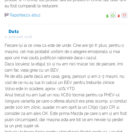
au fost cumparati la reducere .
Raportează abuz
5
2
Dutz
la
30.06.2026, 00:28
Fiecare își ia ce vrea că este de unde. Cine are 90 K plus, pentru o
mașină, cel mai probabil vorbim de o alegere emoțională și mai
apoi unii mai caută justificări raționale daca-i cazul.
Dacă locuiesc la etajul 10 și nu am nici măcar loc de parcare, îmi
cam fac viața grea cu un BEV.
Pe de altă parte dacă am casa, garaj, panouri și am 2-3 mașini, nu
văd de ce nu aș lua în calcul un BEV pentru treburile zilnice.
Volvo este în scădere, aprox -10% YTD.
Anul trecut nu am luat un nou XC60 tocmai pentru ca PHEV-ul
(singura varianta pe care o oferea atunci) era prea scump, și conduc
peste 100 km zilnic, așadar m-am oprit la un CX90 (340 CP) și
consider ca am ales OK. Este prima Mazda pe care o am și am fost
puțin circumspect, dar mașina asta are tot ce am nevoie (și peste)
la un preț super ok.