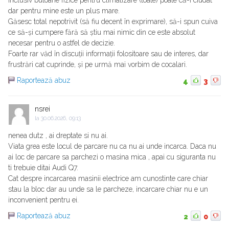
Inclusiv butoane fizice pentru climatizare (toate) poate că-i ciudat
dar pentru mine este un plus mare.
Găsesc total nepotrivit (să fiu decent în exprimare), să-i spun cuiva
ce să-și cumpere fără să știu mai nimic din ce este absolut
necesar pentru o astfel de decizie.
Foarte rar văd în discuții informații folositoare sau de interes, dar
frustrări cat cuprinde, și pe urmă mai vorbim de cocalari.
Raportează abuz
4
3
nsrei
la
30.06.2026, 09:13
nenea dutz , ai dreptate si nu ai.
Viata grea este locul de parcare nu ca nu ai unde incarca. Daca nu
ai loc de parcare sa parchezi o masina mica , apai cu siguranta nu
ti trebuie ditai Audi Q7.
Cat despre incarcarea masinii electrice am cunostinte care chiar
stau la bloc dar au unde sa le parcheze, incarcare chiar nu e un
inconvenient pentru ei.
Raportează abuz
2
0