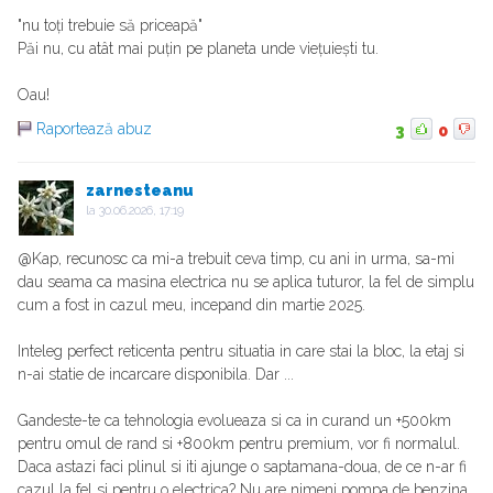
"nu toți trebuie să priceapă"
Păi nu, cu atât mai puțin pe planeta unde viețuiești tu.
Oau!
Raportează abuz
3
0
zarnesteanu
la
30.06.2026, 17:19
@Kap, recunosc ca mi-a trebuit ceva timp, cu ani in urma, sa-mi
dau seama ca masina electrica nu se aplica tuturor, la fel de simplu
cum a fost in cazul meu, incepand din martie 2025.
Inteleg perfect reticenta pentru situatia in care stai la bloc, la etaj si
n-ai statie de incarcare disponibila. Dar ...
Gandeste-te ca tehnologia evolueaza si ca in curand un +500km
pentru omul de rand si +800km pentru premium, vor fi normalul.
Daca astazi faci plinul si iti ajunge o saptamana-doua, de ce n-ar fi
cazul la fel si pentru o electrica? Nu are nimeni pompa de benzina