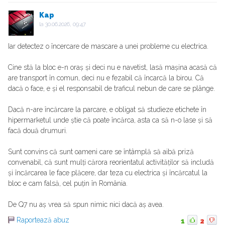
Kap
la
30.06.2026, 09:47
Iar detectez o încercare de mascare a unei probleme cu electrica.
Cine stă la bloc e-n oraș și deci nu e navetist, lasă mașina acasă că
are transport în comun, deci nu e fezabil că încarcă la birou. Că
dacă o face, e și el responsabil de traficul nebun de care se plânge.
Dacă n-are încărcare la parcare, e obligat să studieze etichete în
hipermarketul unde știe că poate încărca, asta ca să n-o lase și să
facă două drumuri.
Sunt convins că sunt oameni care se întâmplă să aibă priză
convenabil, că sunt mulți cărora reorientatul activităților să includă
și încărcarea le face plăcere, dar teza cu electrica și încărcatul la
bloc e cam falsă, cel puțin în România.
De Q7 nu aș vrea să spun nimic nici dacă aș avea.
Raportează abuz
1
2