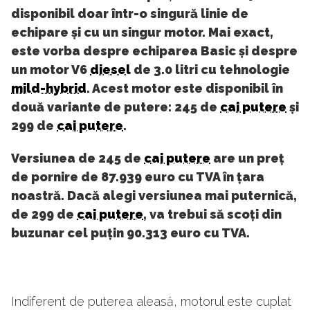
disponibil doar într-o singură linie de
echipare și cu un singur motor. Mai exact,
este vorba despre echiparea Basic și despre
un motor V6
diesel
de 3.0 litri cu tehnologie
mild-hybrid
. Acest motor este disponibil în
două variante de putere: 245 de
cai putere
și
299 de
cai putere
.
Versiunea de 245 de
cai putere
are un preț
de pornire de 87.939 euro cu TVA în țara
noastră. Dacă alegi versiunea mai puternică,
de 299 de
cai putere
, va trebui să scoți din
buzunar cel puțin 90.313 euro cu TVA.
Indiferent de puterea aleasă, motorul este cuplat