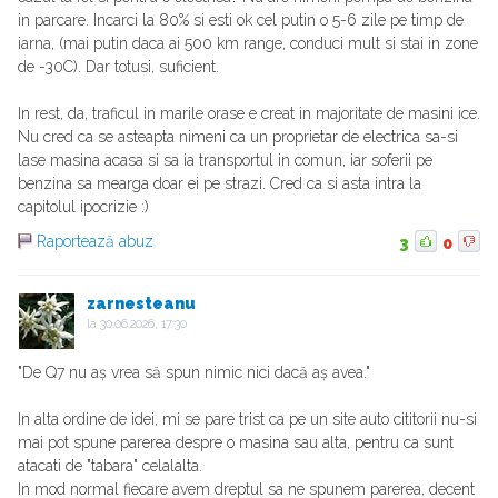
in parcare. Incarci la 80% si esti ok cel putin o 5-6 zile pe timp de
iarna, (mai putin daca ai 500 km range, conduci mult si stai in zone
de -30C). Dar totusi, suficient.
In rest, da, traficul in marile orase e creat in majoritate de masini ice.
Nu cred ca se asteapta nimeni ca un proprietar de electrica sa-si
lase masina acasa si sa ia transportul in comun, iar soferii pe
benzina sa mearga doar ei pe strazi. Cred ca si asta intra la
capitolul ipocrizie :)
Raportează abuz
3
0
zarnesteanu
la
30.06.2026, 17:30
"De Q7 nu aș vrea să spun nimic nici dacă aș avea."
In alta ordine de idei, mi se pare trist ca pe un site auto cititorii nu-si
mai pot spune parerea despre o masina sau alta, pentru ca sunt
atacati de "tabara" celalalta.
In mod normal fiecare avem dreptul sa ne spunem parerea, decent