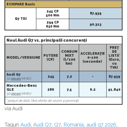
ECHIPARE Basic
245 CP
87.939
500 Nm
Q7 TDI
299 CP
90.313
630 Nm
Noul Audi Q7 vs. principalii concurenți
PREŢ
CONSUM
DE
ACCELERAŢIE
PUTERE
MIXT
LISTĂ*
MODEL/VERSIUNE
0-100
(CP)
(l/100
(Euro,
(secunde)
km)
cu
TVA)
Audi Q7
245
7.2
-
87.939
3.0
diesel
MHEV
Mercedes-Benz
GLE
286
7.5
6.2
91.840
3.0
diesel
MHEV
*preţuri de listă, fără oferte de sezon şi promoţii
via Audi
Taguri:
Audi
,
Audi Q7
,
Q7
,
Romania
,
audi q7 2026
,