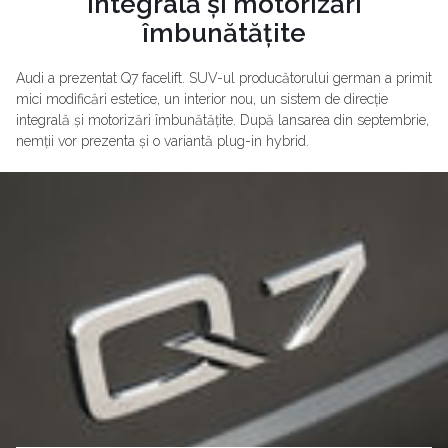
integrală și motorizări
îmbunătățite
Audi a prezentat Q7 facelift. SUV-ul producătorului german a primit
mici modificări estetice, un interior nou, un sistem de direcție
integrală și motorizări îmbunătățite. După lansarea din septembrie,
nemții vor prezenta și o variantă plug-in hybrid.