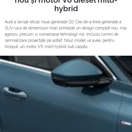
hybrid
Audi a lansat oficial noua generație Q7. Cea de-a treia generație a
SUV-ului de dimensiuni mari primește un design complet nou, mai
agresiv, precum și numeroase tehnologii noi, inclusiv lumini de
semnalizare proiectate pe asfalt. Noul model va avea, pentru
început, un motor V6 mild-hybrid sub capotă.