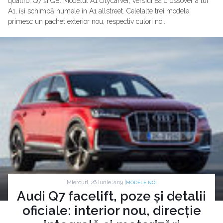
quattro, Q7 și Q8. Modelul A1 citycarver, versiunea crossover a lui
A1, își schimbă numele în A1 allstreet. Celelalte trei modele
primesc un pachet exterior nou, respectiv culori noi.
Miercuri, 26 Iunie 2019 |
MODELE NOI
Audi Q7 facelift, poze și detalii
oficiale: interior nou, direcție