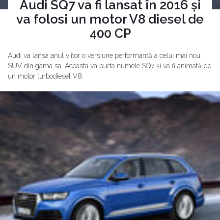
Audi SQ7 va fi lansat în 2016 și
va folosi un motor V8 diesel de
400 CP
Audi va lansa anul viitor o versiune performantă a celui mai nou
SUV din gama sa. Aceasta va purta numele SQ7 și va fi animată de
un motor turbodiesel V8.