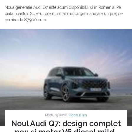
Noua generație Audi Q7 este acum disponibilă și în România. Pe
piața noastră, SUV-ul premium al mărcii germane are un preț de
pornire de 87.900 euro.
Marti, 09 Iunie |
MODELE NOI
Noul Audi Q7: design complet
nou și motor V6 diesel mild-