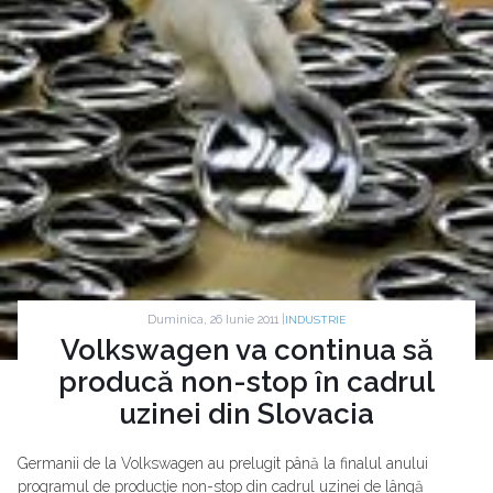
Duminica, 26 Iunie 2011 |
INDUSTRIE
Volkswagen va continua să
producă non-stop în cadrul
uzinei din Slovacia
Germanii de la Volkswagen au prelugit până la finalul anului
programul de producţie non-stop din cadrul uzinei de lângă