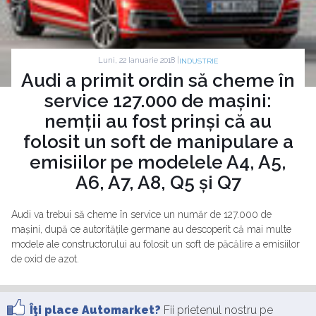
Luni, 22 Ianuarie 2018 |
INDUSTRIE
Audi a primit ordin să cheme în
service 127.000 de mașini:
nemții au fost prinși că au
folosit un soft de manipulare a
emisiilor pe modelele A4, A5,
A6, A7, A8, Q5 și Q7
Audi va trebui să cheme în service un număr de 127.000 de
mașini, după ce autoritățile germane au descoperit că mai multe
modele ale constructorului au folosit un soft de păcălire a emisiilor
de oxid de azot.
Îţi place Automarket?
Fii prietenul nostru pe