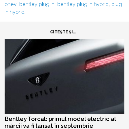
phev
,
bentley plug in
,
bentley plug in hybrid
,
plug
in hybrid
CITEŞTE ŞI...
Bentley Torcal: primul model electric al
mărcii va fi lansat în septembrie