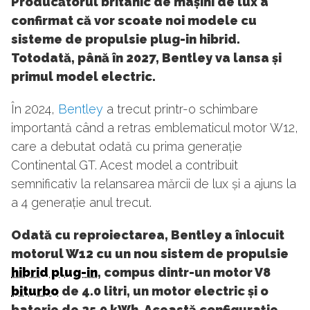
Producătorul britanic de mașini de lux a
confirmat că vor scoate noi modele cu
sisteme de propulsie plug-in hibrid.
Totodată, până în 2027, Bentley va lansa și
primul model electric.
În 2024,
Bentley
a trecut printr-o schimbare
importantă când a retras emblematicul motor W12,
care a debutat odată cu prima generație
Continental GT. Acest model a contribuit
semnificativ la relansarea mărcii de lux și a ajuns la
a 4 generație anul trecut.
Odată cu reproiectarea, Bentley a înlocuit
motorul W12 cu un nou sistem de propulsie
hibrid plug-in
, compus dintr-un motor V8
biturbo
de 4.0 litri, un motor electric și o
baterie de 25.9 kWh. Această configurație