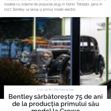
modele cu sisteme de propulsie plug-in hibrid. Totodată, până în
2027, Bentley va lansa și primul model electric.
Luni, 24 Mai 2021 |
INDUSTRIE
Bentley sărbătorește 75 de ani
de la producția primului său
model la Crewe