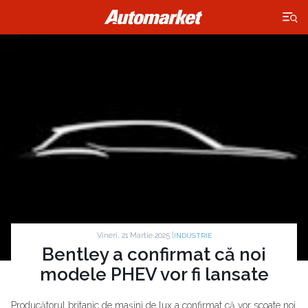
×
Vineri, 21 Martie 2025 |
INDUSTRIE
Bentley a confirmat că noi
modele PHEV vor fi lansate
Producătorul britanic de mașini de lux a confirmat că vor scoate noi