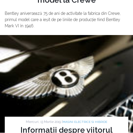
Bentley aniversează 75 de ani de activitate la fabrica din Crewe,
primul model care a ieșit de pe liniile de producție fiind Bentley
Mark VI în 1946.
Miercuri, 13 Martie 2019 |
MASINI ELECTRICE SI HIBRIDE
Informații despre viitorul