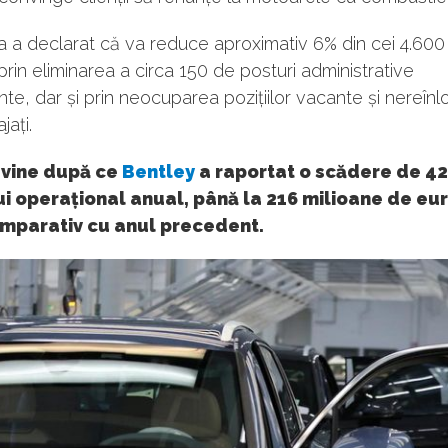
 a declarat că va reduce aproximativ 6% din cei 4.600
 prin eliminarea a circa 150 de posturi administrative
e, dar și prin neocuparea pozițiilor vacante și nereînl
jați.
 vine după ce
Bentley
a raportat o scădere de 4
ui operațional anual, până la 216 milioane de eur
omparativ cu anul precedent.