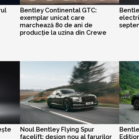
rul
Bentley Continental GTC:
Bentle
exemplar unicat care
electri
marchează 80 de ani de
septe
producție la uzina din Crewe
ește
Noul Bentley Flying Spur
Bentl
facelift: design nou al farurilor
Edition