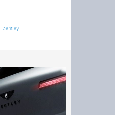
e
,
bentley