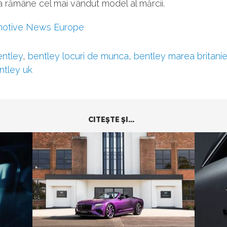
 rămâne cel mai vândut model al mărcii.
otive News Europe
ntley
,
bentley locuri de munca
,
bentley marea britani
ntley uk
CITEŞTE ŞI...