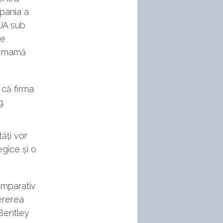
pania a
SUA sub
de
ui-mamă
 că firma
g.
tăți vor
egice și o
omparativ
ererea
 Bentley