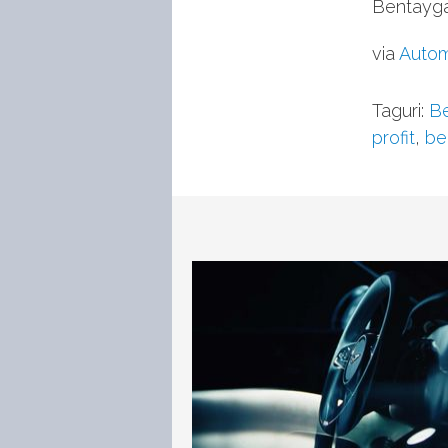
Bentayga
via
Autom
Taguri:
Be
profit
,
be