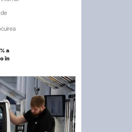
 de
ocuirea
2% a
o în