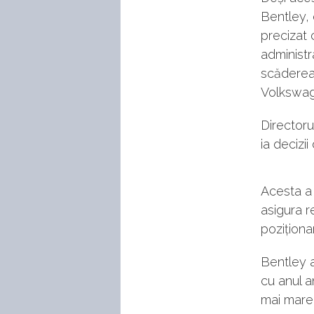
Bentley,
precizat 
administr
scăderea 
Volkswag
Directoru
ia decizi
Acesta a 
asigura r
poziționa
Bentley a
cu anul a
mai mare 