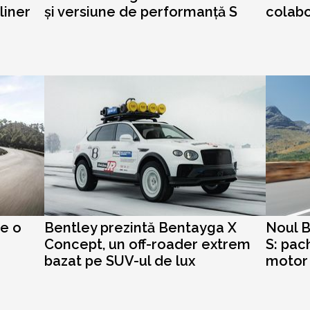
liner
și versiune de performanță S
colabo
e o
Bentley prezintă Bentayga X
Noul B
Concept, un off-roader extrem
S: pach
bazat pe SUV-ul de lux
motor