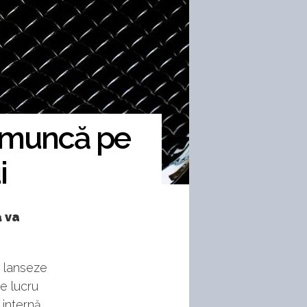
e muncă pe
i
 va
 lanseze
e lucru
internă.