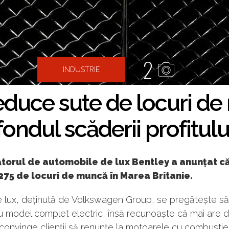
2
INDUSTRIE
educe sute de locuri d
fondul scăderii profitulu
torul de automobile de lux Bentley a anunțat că
75 de locuri de muncă în Marea Britanie.
 lux, deținută de Volkswagen Group, se pregătește să
u model complet electric, însă recunoaște că mai are d
convinge clienții să renunțe la motoarele cu combustie 