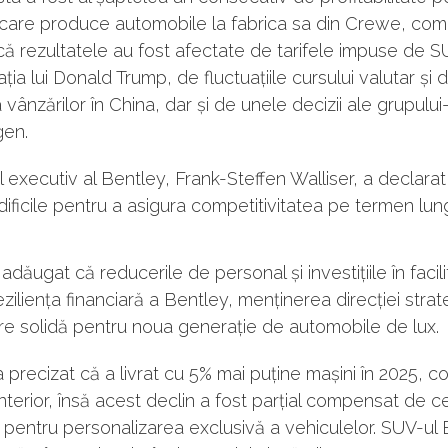
 care produce automobile la fabrica sa din Crewe, com
că rezultatele au fost afectate de tarifele impuse de 
ația lui Donald Trump, de fluctuațiile cursului valutar și 
vânzărilor în China, dar și de unele decizii ale grupul
en.
l executiv al Bentley, Frank-Steffen Walliser, a declarat
i dificile pentru a asigura competitivitatea pe termen lun
adăugat că reducerile de personal și investițiile în facili
eziliența financiară a Bentley, menținerea direcției strat
re solidă pentru noua generație de automobile de lux.
 precizat că a livrat cu 5% mai puține mașini în 2025, c
nterior, însă acest declin a fost parțial compensat de c
pentru personalizarea exclusivă a vehiculelor. SUV-ul