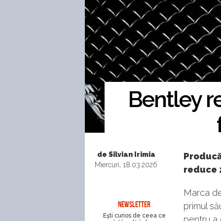
Bentley r
de Silvian Irimia
Producă
Miercuri, 18.03.2026
reduce 2
Marca de
NEWSLETTER
primul să
Eşti curios de ceea ce
pentru a 