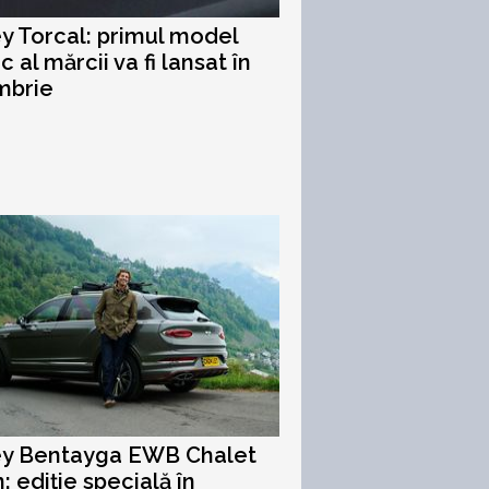
y Torcal: primul model
c al mărcii va fi lansat în
mbrie
ey Bentayga EWB Chalet
: ediție specială în