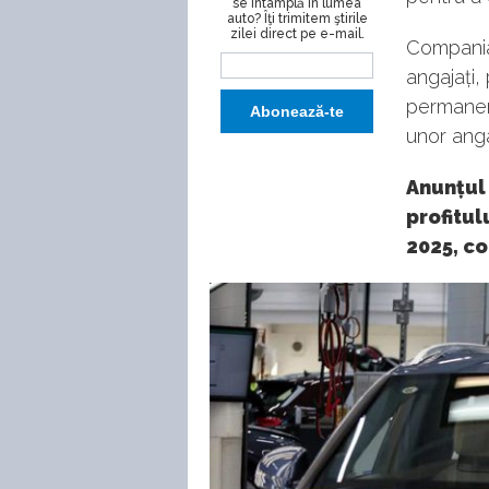
se întâmplă în lumea
auto? Îţi trimitem ştirile
zilei direct pe e-mail.
Compania
angajați,
permanent
unor anga
Anunțul
profitul
2025, c