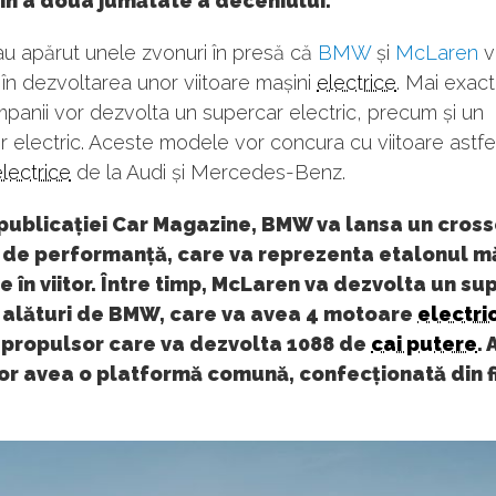
în a doua jumătate a deceniului.
u apărut unele zvonuri în presă că
BMW
și
McLaren
v
în dezvoltarea unor viitoare mașini
electrice
. Mai exact
anii vor dezvolta un supercar electric, precum și un
 electric. Aceste modele vor concura cu viitoare astfe
lectrice
de la Audi și Mercedes-Benz.
 publicației Car Magazine, BMW va lansa un cros
 de performanță, care va reprezenta etalonul mă
 în viitor. Între timp, McLaren va dezvolta un su
c alături de BMW, care va avea 4 motoare
electri
 propulsor care va dezvolta 1088 de
cai putere
.
or avea o platformă comună, confecționată din f