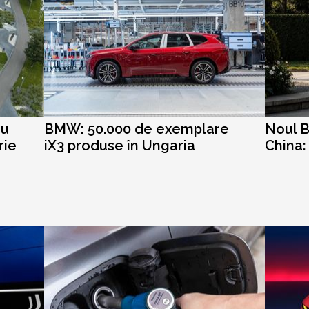
cu
BMW: 50.000 de exemplare
Noul B
rie
iX3 produse în Ungaria
China: