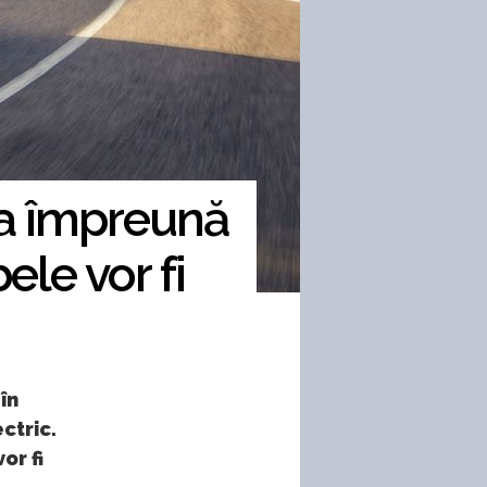
a împreună
ele vor fi
în
ctric.
or fi