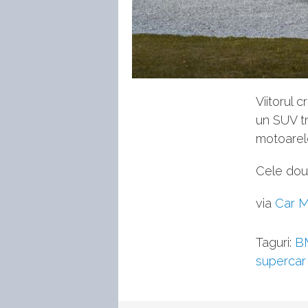
Viitorul 
un SUV t
motoare
Cele două
via
Car M
Taguri:
B
supercar