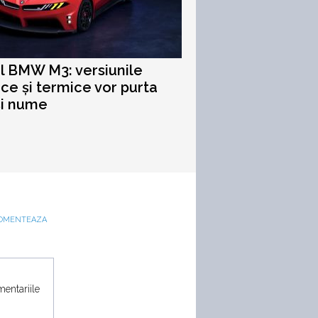
ul BMW M3: versiunile
ice și termice vor purta
și nume
OMENTEAZA
mentariile