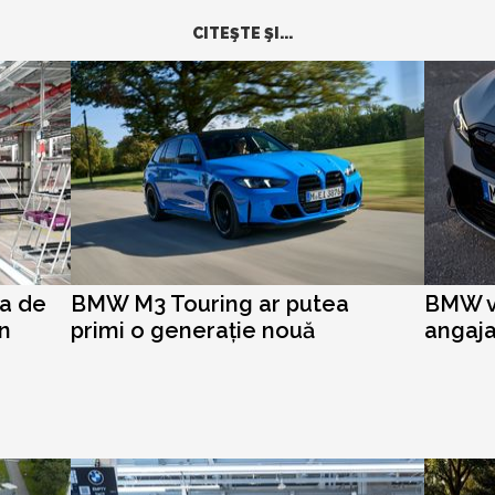
CITEŞTE ŞI...
a de
BMW M3 Touring ar putea
BMW v
in
primi o generație nouă
angaja