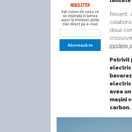
lansate 
NEWSLETTER
Eşti curios de ceea ce
Recent, a
se întâmplă în lumea
auto? Îţi trimitem ştirile
colabora 
zilei direct pe e-mail.
două comp
crossover
modele e
Potrivit
electric
bavareze
electri
avea un
mașini v
carbon.