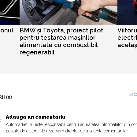
lonul
BMW și Toyota, proiect pilot
Viitor
pentru testarea mașinilor
electr
alimentate cu combustibil
acela
regenerabil
C
I (0)
Adauga un comentariu
Automarket nu este responsabil pentru acuratetea informatiilor din co
postate de cititori. Ne rezervam dreptul de a selecta comentariile.