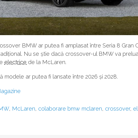
crossover BMW ar putea fi amplasat între Seria 8 Gran 
radițional. Nu se știe dacă crossover-ul BMW va prelu
le
electrice
de la McLaren.
 modele ar putea fi lansate între 2026 și 2028.
agazine
MW
,
McLaren
,
colaborare bmw mclaren
,
crossover
,
el