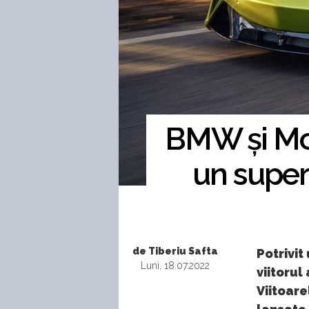
BMW și Mc
un superc
de Tiberiu Safta
Potrivit
Luni, 18.07.2022
viitorul
Viitoare