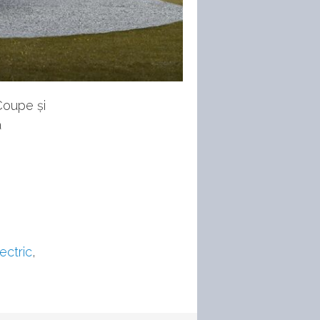
Coupe și
a
ectric
,