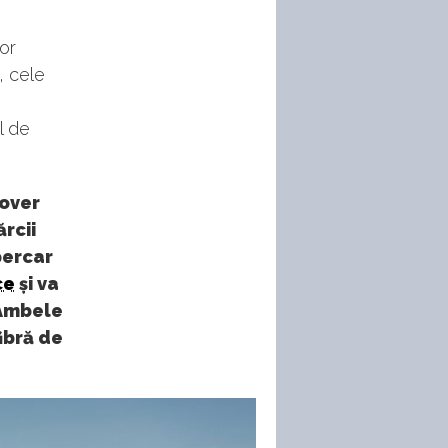
or
, cele
l de
sover
rcii
percar
ce
și va
 Ambele
ibră de