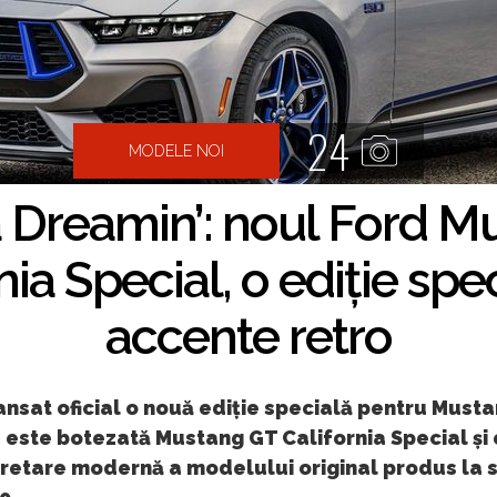
24
MODELE NOI
a Dreamin’: noul Ford 
nia Special, o ediție spe
accente retro
ansat oficial o nouă ediție specială pentru Musta
este botezată Mustang GT California Special și 
retare modernă a modelului original produs la s