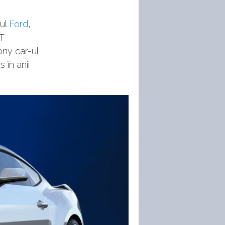
ful
Ford
,
T
ony car-ul
 în anii