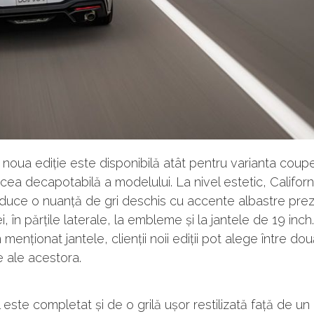
 noua ediție este disponibilă atât pentru varianta coupe
 cea decapotabilă a modelului. La nivel estetic, Californ
duce o nuanță de gri deschis cu accente albastre prez
i, în părțile laterale, la embleme și la jantele de 19 inch
 menționat jantele, clienții noii ediții pot alege între do
te ale acestora.
l este completat și de o grilă ușor restilizată față de 