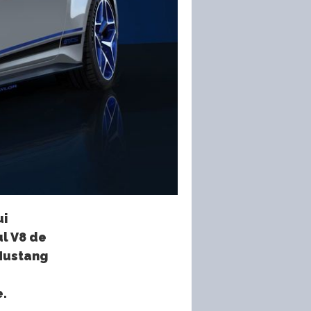
ui
l V8 de
 Mustang
e.