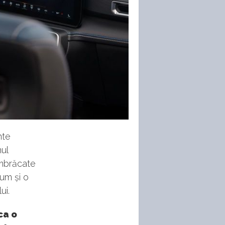
nte
ul
 îmbrăcate
cum și o
ui.
ca o