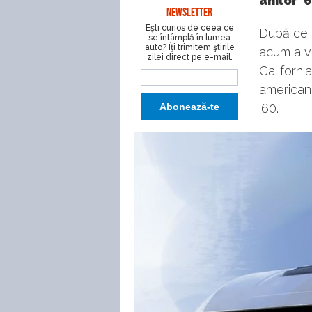
anilor ’6
NEWSLETTER
Eşti curios de ceea ce
După ce a
se întâmplă în lumea
auto? Îţi trimitem ştirile
acum a v
zilei direct pe e-mail.
Californi
american 
’60.