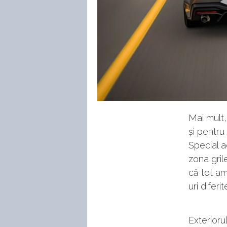
Mai mult,
și pentru
Special a
zona grile
că tot am
uri diferi
Exterioru