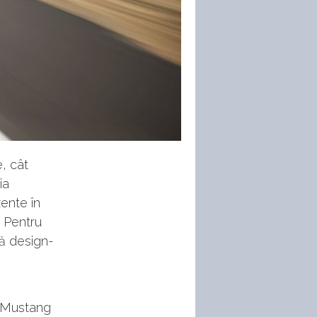
, cât
ia
ente în
. Pentru
uă design-
un Mustang