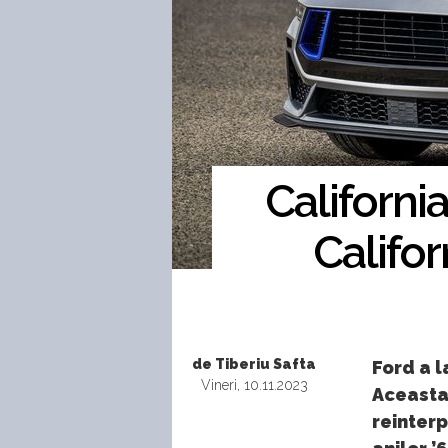
Californi
Califor
de Tiberiu Safta
Ford a l
Vineri, 10.11.2023
Aceasta 
reinterp