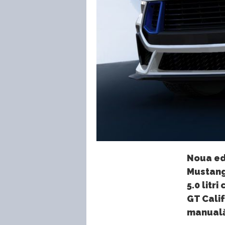
Noua ed
Mustang
5.0 litr
GT Calif
manuală 