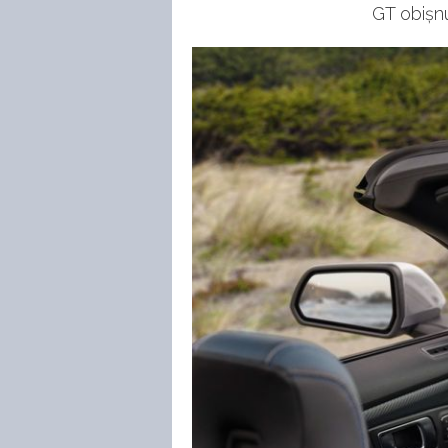
GT obișnu