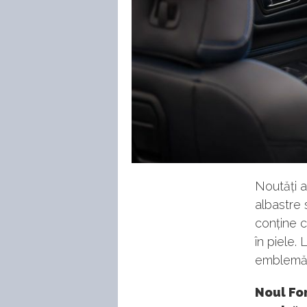
Noutăți a
albastre 
conține c
în piele.
emblemă c
Noul For