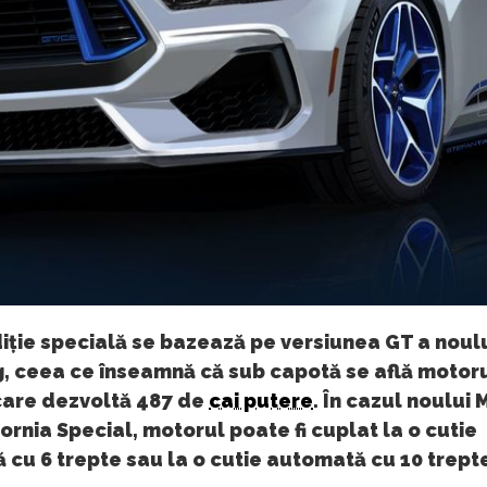
iție specială se bazează pe versiunea GT a noul
, ceea ce înseamnă că sub capotă se află motoru
i care dezvoltă 487 de
cai putere
. În cazul noului
ornia Special, motorul poate fi cuplat la o cutie
cu 6 trepte sau la o cutie automată cu 10 trept