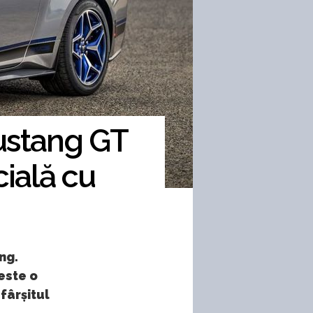
Mustang GT
cială cu
ng.
este o
fârșitul