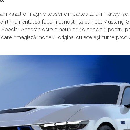
0.
m văzut o imagine teaser din partea lui Jim Farley, șe
enit momentul să facem cunoștință cu noul Mustang G
a Special. Aceasta este o nouă ediție specială pentru p
care omagiază modelul original cu același nume produs