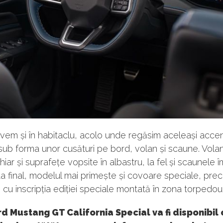
vem și în habitaclu, acolo unde regăsim aceleași acce
sub forma unor cusături pe bord, volan și scaune. Volan
hiar și suprafețe vopsite în albastru, la fel și scaunele
 La final, modelul mai primește și covoare speciale, pre
u inscripția ediției speciale montată în zona torpedoul
d Mustang GT California Special va fi disponibil 