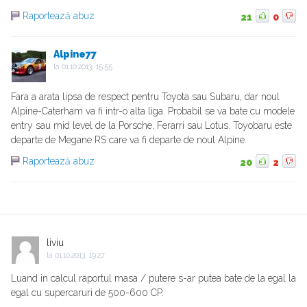
Raportează abuz
21
0
Alpine77
la
01.10.2013, 15:55
Fara a arata lipsa de respect pentru Toyota sau Subaru, dar noul
Alpine-Caterham va fi intr-o alta liga. Probabil se va bate cu modele
entry sau mid level de la Porsche, Ferarri sau Lotus. Toyobaru este
departe de Megane RS care va fi departe de noul Alpine.
Raportează abuz
20
2
liviu
la
01.10.2013, 19:27
Luand in calcul raportul masa / putere s-ar putea bate de la egal la
egal cu supercaruri de 500-600 CP.