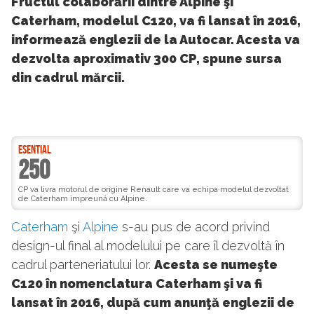
Fructul colaborării dintre Alpine şi
Caterham, modelul C120, va fi lansat în 2016,
informează englezii de la Autocar. Acesta va
dezvolta aproximativ 300 CP, spune sursa
din cadrul mărcii.
ESENTIAL
250
CP va livra motorul de origine Renault care va echipa modelul dezvoltat
de Caterham împreună cu Alpine.
Caterham
şi
Alpine
s-au pus de acord privind
design-ul final al modelului pe care îl dezvoltă în
cadrul parteneriatului lor.
Acesta se numeşte
C120 în nomenclatura Caterham şi va fi
lansat în 2016, după cum anunţă englezii de