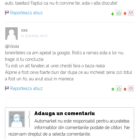
auto, baietas! Faptul ca nu-ti convine tie, asta-i alta discutie!
Raportează abuz
4
0
xxx
la
13.10.2013, 00:17
@Vasia
bineinteles ca am apelat la google, Rolls a ramas asta a lor nu,
trage si tu concluzia
Tu esti un alt fanatec al unei chestii fara o baza reala
Alpine a fost ceva foarte bun dar dupa ce au incheiat seria 110 totul
a fost un fis, au avut asul in maneca
Raportează abuz
0
0
Adauga un comentariu
Modifica
Automarket nu este responsabil pentru acuratetea
avatar
informatiilor din comentariile postate de cititori. Ne
rezervam dreptul de a selecta comentariile.