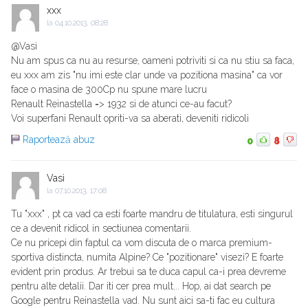
xxx
la
04.10.2013, 08:28
@Vasi
Nu am spus ca nu au resurse, oameni potriviti si ca nu stiu sa faca,
eu xxx am zis "nu imi este clar unde va pozitiona masina" ca vor
face o masina de 300Cp nu spune mare lucru
Renault Reinastella => 1932 si de atunci ce-au facut?
Voi superfani Renault opriti-va sa aberati, deveniti ridicoli
Raportează abuz
0
8
Vasi
la
07.10.2013, 17:08
Tu "xxx" , pt ca vad ca esti foarte mandru de titulatura, esti singurul
ce a devenit ridicol in sectiunea comentarii.
Ce nu pricepi din faptul ca vom discuta de o marca premium-
sportiva distincta, numita Alpine? Ce "pozitionare" visezi? E foarte
evident prin produs. Ar trebui sa te duca capul ca-i prea devreme
pentru alte detalii. Dar iti cer prea mult... Hop, ai dat search pe
Google pentru Reinastella vad. Nu sunt aici sa-ti fac eu cultura