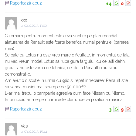
Raportează abuz
14
0
xxx
la
02.10.2013, 13:00
Caterham pentru moment este ceva subtire pe plan mondial
alaturarea de Renault este foarte benefica numai pentru ei (parerea
mea)
Se bate cu Lotus nu este vreo mare dificultate, in momentul de fata
nu vad vreun model Lotus sa rupa gura targului, cu ceilalti dehh...
greu, si nu este vorba de tehnica, cei de la Renault o au si au
demonstrat-o.
Am avut o discutie in urma cu @io si repet intrebarea: Renault stie
sa vanda masini mai scumpe de 50 000€?
L-ar mai trebui o campanie agresiva cum face Nissan cu Nismo.
In principiu ar merge nu imi este clar unde va pozitiona masina
Raportează abuz
3
9
Vasi
la
03.10.2013, 15:44