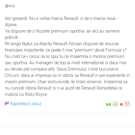
@xxx
Aici gresesti. Nu e vorba marca Renault, ci de o marca noua -
Alpine.
Va dispune de o filosofie premium-sportiva, iar aici au oamenii
potriviti.
Pe langa faptul ca Alianta Renault-Nissan dispune de resurse
financiare importante, ce poate fi mai "premium" decat Formula 1?
Nu cred ca-i cazul sa le spui tu ce inseamna o masina premium
sau sportiva. Au manageri de top la nivel international si daca mai
au nevoie pot cumpara altii. Slava Domnului, ii tine buzunarul.
Oricum, daca ai impresia ca in istoria sa Renault n-are experienta in
masini premium, chiar exclusiviste, te inseli amarnic. Inseamna ca
nu cunosti istoria Renault si n-ai auzit de Renault Reinastella ce
rivaliza cu Rolls Royce.
Raportează abuz
10
0