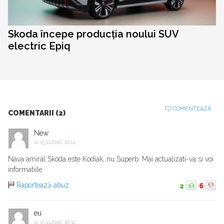
Skoda începe producția noului SUV
electric Epiq
COMENTEAZA
COMENTARII (2)
New
la
15.11.2016, 16:14
Nava amiral Skoda este Kodiak, nu Superb. Mai actualizati-va si voi
informatiile.
Raportează abuz
2
6
eu
la
15.11.2016, 16:32