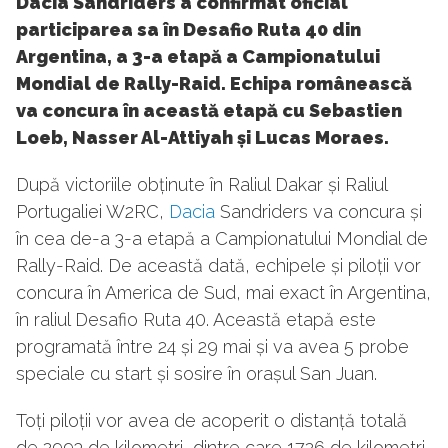
Dacia Sandriders a confirmat oficial
participarea sa în Desafio Ruta 40 din
Argentina, a 3-a etapă a Campionatului
Mondial de Rally-Raid. Echipa românească
va concura în această etapă cu Sebastien
Loeb, Nasser Al-Attiyah și Lucas Moraes.
După victoriile obținute în Raliul Dakar și Raliul
Portugaliei W2RC,
Dacia
Sandriders va concura și
în cea de-a 3-a etapă a Campionatului Mondial de
Rally-Raid. De această dată, echipele și piloții vor
concura în America de Sud, mai exact în Argentina,
în raliul Desafio Ruta 40. Această etapă este
programată între 24 și 29 mai și va avea 5 probe
speciale cu start și sosire în orașul San Juan.
Toți piloții vor avea de acoperit o distanță totală
de 2993 de kilometri, dintre care 1726 de kilometri