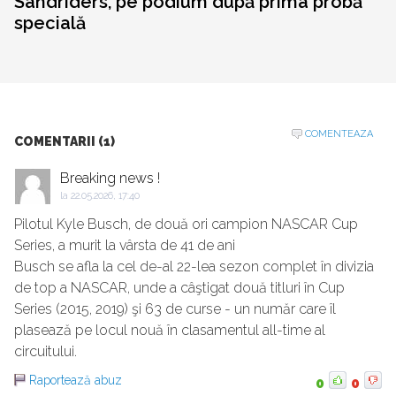
Sandriders, pe podium după prima probă
specială
COMENTEAZA
COMENTARII (1)
Breaking news !
la
22.05.2026, 17:40
Pilotul Kyle Busch, de două ori campion NASCAR Cup
Series, a murit la vârsta de 41 de ani
Busch se afla la cel de-al 22-lea sezon complet în divizia
de top a NASCAR, unde a câştigat două titluri în Cup
Series (2015, 2019) şi 63 de curse - un număr care îl
plasează pe locul nouă în clasamentul all-time al
circuitului.
Raportează abuz
0
0