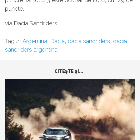
puncte, iar locul 3 este ocupat de Ford, cu 129 de
puncte.
via Dacia Sandriders
Taguri:
Argentina
,
Dacia
,
dacia sandriders
,
dacia
sandriders argentina
CITEŞTE ŞI...