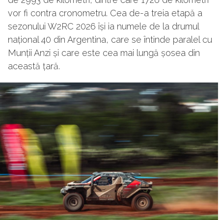
vor fi contra cronometru. Cea de-a treia etapă a
sezonului W2RC 2026 își ia numele de la drumul
național 40 din Argentina, care se întinde paralel cu
Munții Anzi și care este cea mai lungă șosea din
această țară.