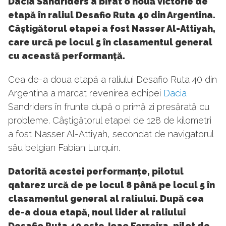
Dacia Sandriders a bifat o nouă victorie de
etapă în raliul Desafio Ruta 40 din Argentina.
Câștigătorul etapei a fost Nasser Al-Attiyah,
care urcă pe locul 5 în clasamentul general
cu această performanță.
Cea de-a doua etapă a raliului Desafio Ruta 40 din
Argentina a marcat revenirea echipei
Dacia
Sandriders în frunte după o primă zi presărată cu
probleme. Câștigătorul etapei de 128 de kilometri
a fost Nasser Al-Attiyah, secondat de navigatorul
său belgian Fabian Lurquin.
Datorită acestei performanțe, pilotul
qatarez urcă de pe locul 8 până pe locul 5 în
clasamentul general al raliului. După cea
de-a doua etapă, noul lider al raliului
Desafio Ruta 40 este Joao Ferreira, pilot de