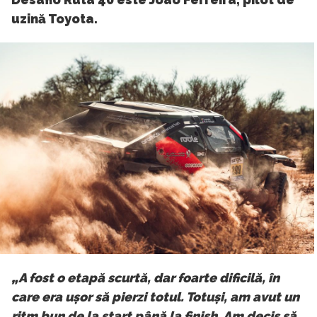
uzină Toyota.
„A fost o etapă scurtă, dar foarte dificilă, în
care era ușor să pierzi totul. Totuși, am avut un
ritm bun de la start până la finish. Am decis să