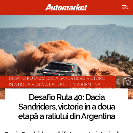
×
4
DESAFIO RUTA 40: DACIA SANDRIDERS, VICTORIE
ÎN A DOUA ETAPĂ A RALIULUI DIN ARGENTINA
Desafio Ruta 40: Dacia
Sandriders, victorie în a doua
etapă a raliului din Argentina