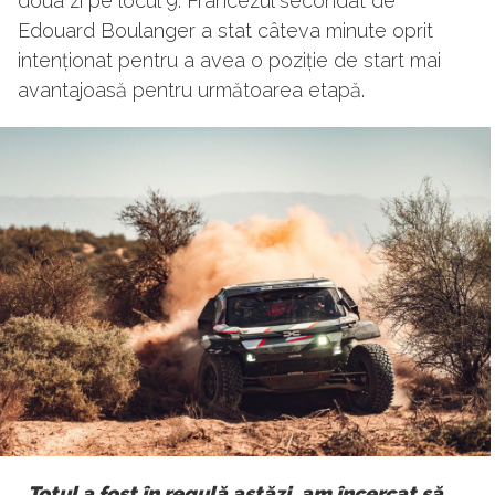
doua zi pe locul 9. Francezul secondat de
Edouard Boulanger a stat câteva minute oprit
intenționat pentru a avea o poziție de start mai
avantajoasă pentru următoarea etapă.
„Totul a fost în regulă astăzi, am încercat să