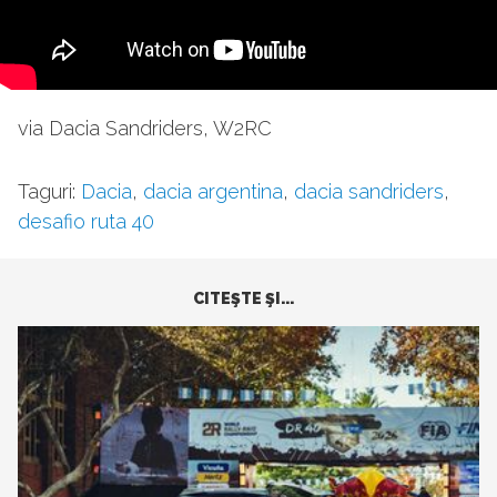
via Dacia Sandriders, W2RC
Taguri:
Dacia
,
dacia argentina
,
dacia sandriders
,
desafio ruta 40
CITEŞTE ŞI...