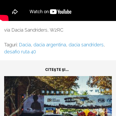
via Dacia Sandriders, W2RC
Taguri:
Dacia
,
dacia argentina
,
dacia sandriders
,
desafio ruta 40
CITEŞTE ŞI...