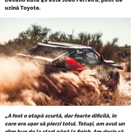
uzină Toyota.
„A fost o etapă scurtă, dar foarte dificilă, în
care era ușor să pierzi totul. Totuși, am avut un
ritm bun de la start până la finish. Am decis să