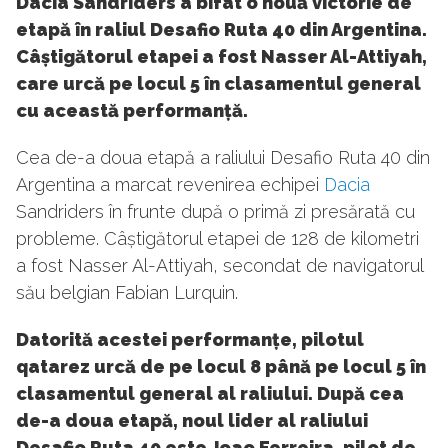
Dacia Sandriders a bifat o nouă victorie de
etapă în raliul Desafio Ruta 40 din Argentina.
Câștigătorul etapei a fost Nasser Al-Attiyah,
care urcă pe locul 5 în clasamentul general
cu această performanță.
Cea de-a doua etapă a raliului Desafio Ruta 40 din
Argentina a marcat revenirea echipei
Dacia
Sandriders în frunte după o primă zi presărată cu
probleme. Câștigătorul etapei de 128 de kilometri
a fost Nasser Al-Attiyah, secondat de navigatorul
său belgian Fabian Lurquin.
Datorită acestei performanțe, pilotul
qatarez urcă de pe locul 8 până pe locul 5 în
clasamentul general al raliului. După cea
de-a doua etapă, noul lider al raliului
Desafio Ruta 40 este Joao Ferreira, pilot de