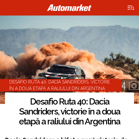
×
4
DESAFIO RUTA 40: DACIA SANDRIDERS, VICTORIE
ÎN A DOUA ETAPĂ A RALIULUI DIN ARGENTINA
Desafio Ruta 40: Dacia
Sandriders, victorie în a doua
etapă a raliului din Argentina