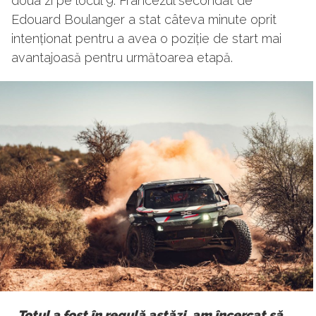
doua zi pe locul 9. Francezul secondat de
Edouard Boulanger a stat câteva minute oprit
intenționat pentru a avea o poziție de start mai
avantajoasă pentru următoarea etapă.
„Totul a fost în regulă astăzi, am încercat să