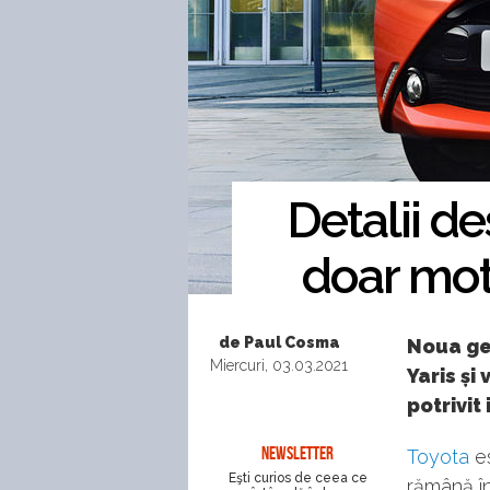
Detalii d
doar mot
de Paul Cosma
Noua gen
Miercuri, 03.03.2021
Yaris și
potrivit
NEWSLETTER
Toyota
es
Eşti curios de ceea ce
rămână în