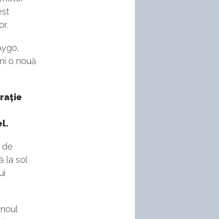
est
r.
Aygo,
imi o nouă
rație
l.
e de
 la sol
ui
 noul