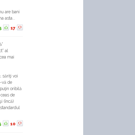
nu are bani
a asta...
5
17
ă”
t” al
 cea mai
săriţi voi
ţi-vă de
puţin oribilă
i ceas de
i (încă)
 standardul
5
10