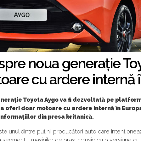
espre noua generație To
oare cu ardere internă 
erație Toyota Aygo va fi dezvoltată pe platform
 va oferi doar motoare cu ardere internă în Europ
 informațiilor din presa britanică.
te unul dintre puținii producători auto care intenționea
 segmentul mașinilor de oraș inclusiv cu o versiune cu