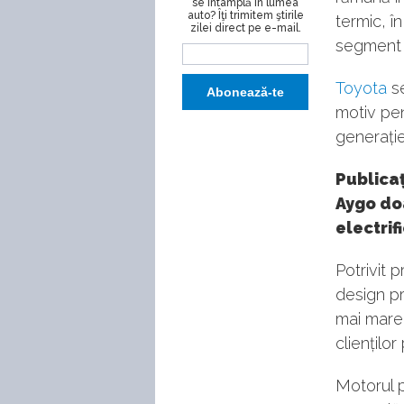
se întâmplă în lumea
auto? Îţi trimitem ştirile
termic, î
zilei direct pe e-mail.
segment d
Toyota
se
motiv pen
generație
Publicaț
Aygo doa
electrif
Potrivit 
design pr
mai mare 
clienților
Motorul pe