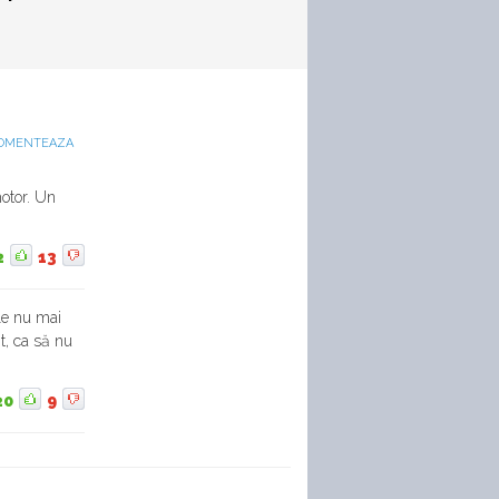
OMENTEAZA
otor. Un
2
13
le nu mai
t, ca să nu
20
9