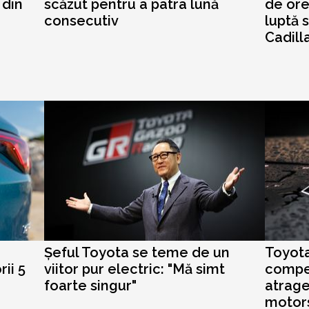
 din
scăzut pentru a patra lună
de ore
consecutiv
luptă 
Cadill
Șeful Toyota se teme de un
Toyota
ii 5
viitor pur electric: "Mă simt
compet
foarte singur"
atrage
motor