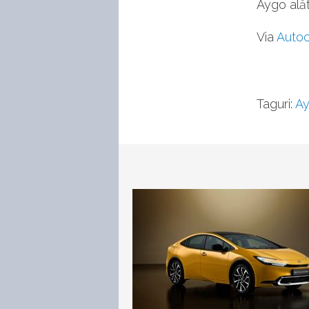
Aygo alăt
Via
Autoc
Taguri:
A