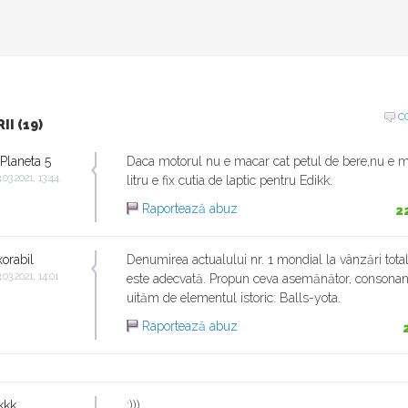
C
I (19)
 Planeta 5
Daca motorul nu e macar cat petul de bere,nu e m
.03.2021, 13:44
litru e fix cutia de laptic pentru Edikk.
Raportează abuz
2
xorabil
Denumirea actualului nr. 1 mondial la vânzări tota
.03.2021, 14:01
este adecvată. Propun ceva asemănător, consonan
uităm de elementul istoric: Balls-yota.
Raportează abuz
kkk
:)))