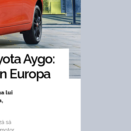
yota Aygo:
în Europa
a lui
a,
ză să
 motor