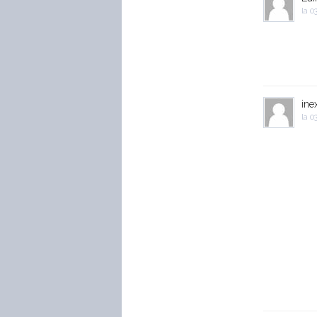
la
03
ine
la
03