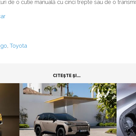
uri de o cutie manuală cu cinci trepte sau de o transm
ar
ygo
,
Toyota
CITEŞTE ŞI...