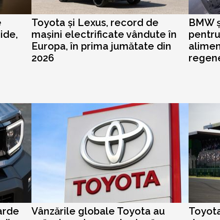
e
Toyota și Lexus, record de
BMW și
ide,
mașini electrificate vândute în
pentru
Europa, în prima jumătate din
alimen
2026
regene
arde
Vânzările globale Toyota au
Toyota