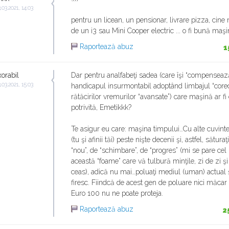
.03.2021, 14:03
pentru un licean, un pensionar, livrare pizza, cine 
de un i3 sau Mini Cooper electric ... o fi bună maşin
Raportează abuz
1
xorabil
Dar pentru analfabeţi sadea (care îşi “compenseaz
.03.2021, 15:03
handicapul insurmontabil adoptând limbajul “corec
rătăcirilor vremurilor “avansate”) care maşină ar fi
potrivită, Emetikkk?
Te asigur eu care: maşina timpului…Cu alte cuvinte, 
(tu şi afinii tăi) peste nişte decenii şi, astfel, sătura
“nou”, de “schimbare”, de “progres” (mi se pare cel 
această “foame” care vă tulbură minţile, zi de zi ş
ceas), adică nu mai…poluaţi mediul (uman) actual ş
firesc. Fiindcă de acest gen de poluare nici măcar
Euro 100 nu ne poate proteja.
Raportează abuz
2