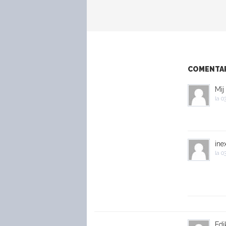
COMENTARI
Mij
la
03
ine
la
03
Edi