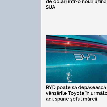
de dolari într-o nouă uzină
SUA
BYD poate să depășească
vânzările Toyota în următor
ani, spune șeful mărcii