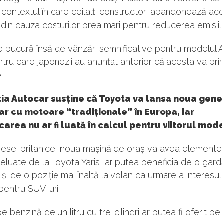
n contextul în care ceilalți constructori abandonează ac
in cauza costurilor prea mari pentru reducerea emisiilo
 bucură însă de vânzări semnificative pentru modelul 
tru care japonezii au anunțat anterior că acesta va pr
.
ia Autocar susține că Toyota va lansa noua gene
r cu motoare “tradiționale” în Europa, iar
icarea nu ar fi luată în calcul pentru viitorul mode
presei britanice, noua mașină de oraș va avea element
eluate de la Toyota Yaris, ar putea beneficia de o gardă
și de o poziție mai înaltă la volan ca urmare a interesul
 pentru SUV-uri.
 benzină de un litru cu trei cilindri ar putea fi oferit pe