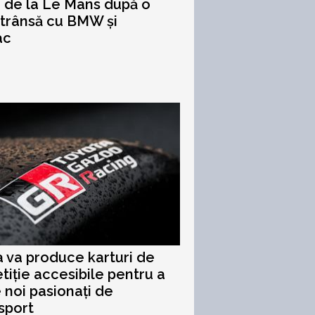
 de la Le Mans după o
strânsă cu BMW și
ac
 va produce karturi de
iție accesibile pentru a
 noi pasionați de
sport