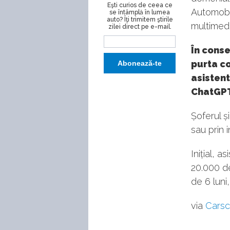
Eşti curios de ceea ce
Automobil
se întâmplă în lumea
auto? Îţi trimitem ştirile
multimedia
zilei direct pe e-mail.
În conse
purta co
asistent
ChatGPT,
Șoferul și
sau prin 
Inițial, a
20.000 de
de 6 luni
via
Cars