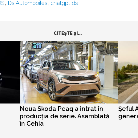
DS
,
Ds Automobiles
,
chatgpt ds
CITEŞTE ŞI...
Noua Skoda Peaq a intrat în
Șeful 
producția de serie. Asamblată
genera
în Cehia