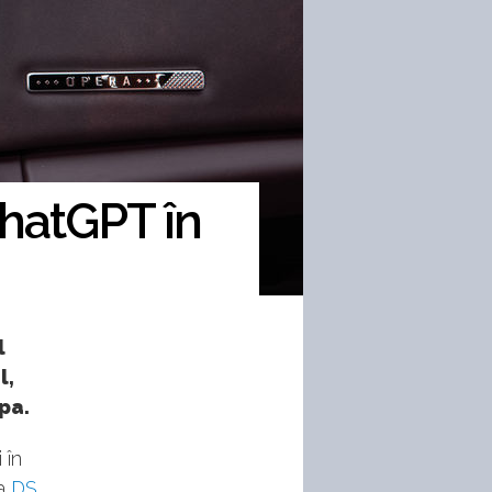
ChatGPT în
l
l,
pa.
 în
la
DS