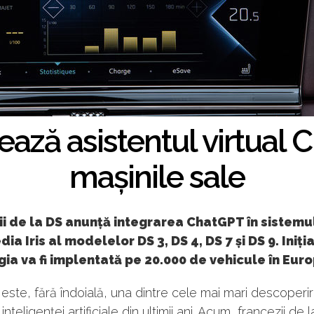
ează asistentul virtual 
mașinile sale
i de la DS anunță integrarea ChatGPT în sistemu
ia Iris al modelelor DS 3, DS 4, DS 7 și DS 9. Iniția
ia va fi implentată pe 20.000 de vehicule în Euro
ste, fără îndoială, una dintre cele mai mari descoperiri
nteligenței artificiale din ultimii ani. Acum, francezii de 