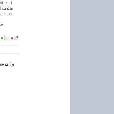
ii… nu-i
d sunt la
ot timpul…
per
0
0
mentariile