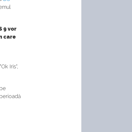
temul
S 9 vor
în care
Ok Iris",
 pe
 perioadă