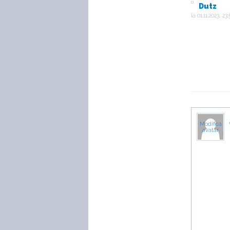
Dutz
la
01.11.2023, 23
Modifica
avatar