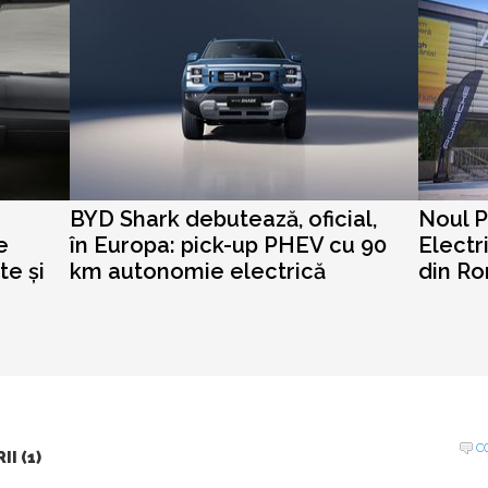
BYD Shark debutează, oficial,
Noul 
e
în Europa: pick-up PHEV cu 90
Electr
te și
km autonomie electrică
din R
C
I (1)