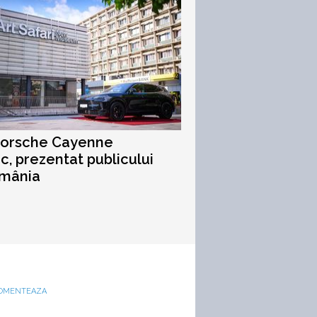
Porsche Cayenne
ic, prezentat publicului
omânia
OMENTEAZA