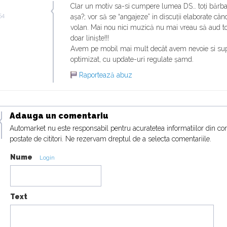
Clar un motiv sa-si cumpere lumea DS… toți bărbaț
:54
așa?; vor să se “angajeze” in discuții elaborate cân
volan. Mai nou nici muzică nu mai vreau să aud t
doar liniște!!!
Avem pe mobil mai mult decât avem nevoie si su
optimizat, cu update-uri regulate șamd.
Raportează abuz
Adauga un comentariu
Automarket nu este responsabil pentru acuratetea informatiilor din co
postate de cititori. Ne rezervam dreptul de a selecta comentariile.
Nume
Login
Text