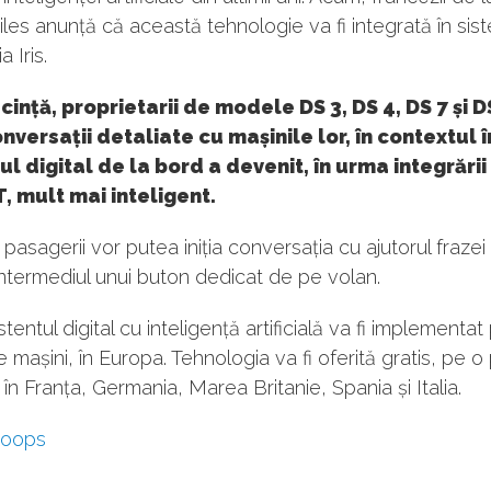
es anunță că această tehnologie va fi integrată în sis
 Iris.
cință, proprietarii de modele DS 3, DS 4, DS 7 și D
nversații detaliate cu mașinile lor, în contextul 
ul digital de la bord a devenit, în urma integrării
 mult mai inteligent.
 pasagerii vor putea iniția conversația cu ajutorul frazei "
intermediul unui buton dedicat de pe volan.
sistentul digital cu inteligență artificială va fi implementat
 mașini, în Europa. Tehnologia va fi oferită gratis, pe o
, în Franța, Germania, Marea Britanie, Spania și Italia.
coops