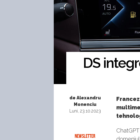
DS integr
de Alexandru
Francezi
Monenciu
multimed
Luni, 23.10.2023
tehnolog
ChatGPT e
NEWSLETTER
domeniul i