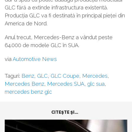
GLC fără a extinde infrastructura existentă.
Producția GLC va fi destinată în principal pieței din
America de Nord.
Anul trecut, Mercedes-Benz a vândut peste
64.000 de modele GLC în SUA.
via
Automotive News
Taguri:
Benz
,
GLC
,
GLC Coupe
,
Mercedes
,
Mercedes Benz
,
Mercedes SUA
,
glc sua
,
mercedes benz glc
CITEŞTE ŞI...