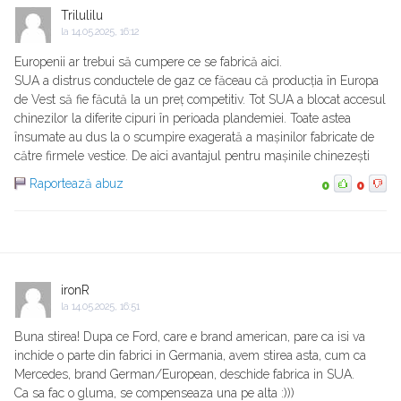
Trilulilu
la
14.05.2025, 16:12
Europenii ar trebui să cumpere ce se fabrică aici.
SUA a distrus conductele de gaz ce făceau că producția în Europa
de Vest să fie făcută la un preț competitiv. Tot SUA a blocat accesul
chinezilor la diferite cipuri în perioada plandemiei. Toate astea
însumate au dus la o scumpire exagerată a mașinilor fabricate de
către firmele vestice. De aici avantajul pentru mașinile chinezești
Raportează abuz
0
0
ironR
la
14.05.2025, 16:51
Buna stirea! Dupa ce Ford, care e brand american, pare ca isi va
inchide o parte din fabrici in Germania, avem stirea asta, cum ca
Mercedes, brand German/European, deschide fabrica in SUA.
Ca sa fac o gluma, se compenseaza una pe alta :)))