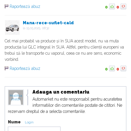
Raportează abuz
0
0
Mana-rece-suflet-cald
la
15.05.2025, 08:32
Cel mai probabil va produce și în SUA acest model, nu va muta
producția lui GLC integral în SUA. Altfel, pentru clienții europeni va
trebui să le transporte cu vaporul, ceea ce nu are sens, economic
vorbind.
Raportează abuz
0
0
Adauga un comentariu
Modifica
Automarket nu este responsabil pentru acuratetea
avatar
informatiilor din comentariile postate de cititori. Ne
rezervam dreptul de a selecta comentariile.
Nume
Login