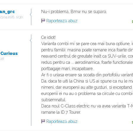
an_grc
Nu-i problemă, Bmw nu se supără.
23.04.2026, 12:30
Raportează abuz
Ce idiot!
Varianta combi mi se pare cea mai buna optiune, i
pentru familii: masina poate ramane inca foarte di
_Curious
neavand centrul de greutate inalt ca SUV-urile, 
:28
redus pentru ca ... aerodinamica, foarte functional
portbagaje mari, incapatoare.
Ar fi o uriasa eroare sa scoata din portofoliu varia
Da, daca te uiti la China si US ai spune ca nu le 
nimeni, dar europenii au alte gusturi, si exceptand
europenii ei nu au o problema sa circule cu combi-
subsemnatul.
Daca noul C-Class electric nu va avea varianta T-
ramane la ID.7 Tourer.
Raportează abuz