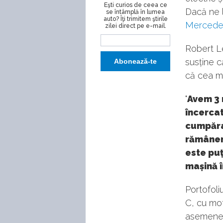
Eşti curios de ceea ce
Dacă ne l
se întâmplă în lumea
auto? Îţi trimitem ştirile
Mercede
zilei direct pe e-mail.
Robert L
susține că
că cea ma
"
Avem 3 
încercat
cumpărat
rămânem 
este pu
mașină 
Portofoli
C, cu mot
asemenea,