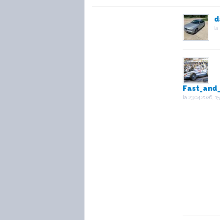
d
la
Fast_and
la
23.04.2026, 15