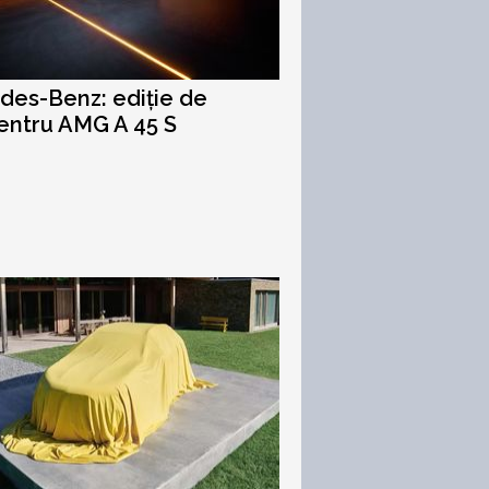
es-Benz: ediție de
entru AMG A 45 S