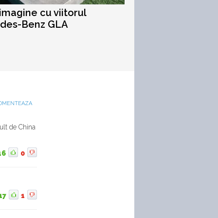
imagine cu viitorul
des-Benz GLA
OMENTEAZA
ult de China
16
0
17
1