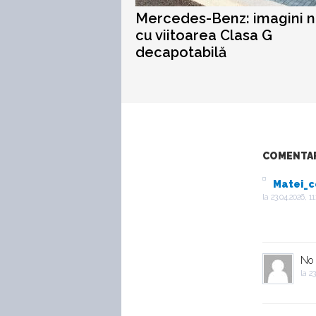
Mercedes-Benz: imagini n
cu viitoarea Clasa G
decapotabilă
COMENTARI
Matei_c
la
23.04.2026, 11
No
la
23