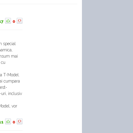
17
0
n special
namica,
consum mai
e cu
nta T-Model.
mai cumpara
 est-
uri, inclusiv
Model, vor
11
0