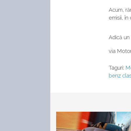
Acum, ră
emisii, î
Adică un 
via Moto
Taguri:
M
benz cla