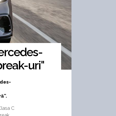
Mercedes-
reak-uri"
edes-
ă".
Clasa C
reak.