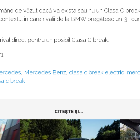
mâne de văzut dacă va exista sau nu un Clasa C break
n contextul în care rivalii de la BMW pregătesc un i3 Tour
rival direct pentru un posibil Clasa C break.
r1
ercedes
,
Mercedes Benz
,
clasa c break electric
,
mer
sa c break
CITEŞTE ŞI...