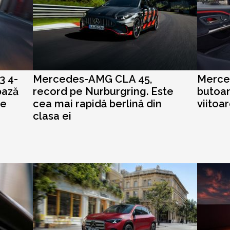
3 4-
Mercedes-AMG CLA 45,
Merce
bază
record pe Nurburgring. Este
butoan
ie
cea mai rapidă berlină din
viitoa
clasa ei