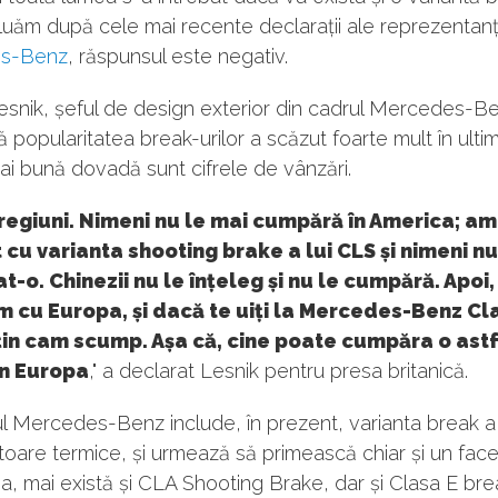
uăm după cele mai recente declarații ale reprezentanț
s-Benz
, răspunsul este negativ.
esnik, șeful de design exterior din cadrul Mercedes-B
 popularitatea break-urilor a scăzut foarte mult în ultimii
i bună dovadă sunt cifrele de vânzări.
regiuni. Nimeni nu le mai cumpără în America; am
 cu varianta shooting brake a lui CLS și nimeni nu
-o. Chinezii nu le înțeleg și nu le cumpără. Apoi,
cu Europa, și dacă te uiți la Mercedes-Benz Cla
țin cam scump. Așa că, cine poate cumpăra o ast
în Europa
," a declarat Lesnik pentru presa britanică.
ul Mercedes-Benz include, în prezent, varianta break a 
oare termice, și urmează să primească chiar și un facel
 mai există și CLA Shooting Brake, dar și Clasa E bre