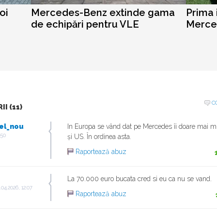
oi
Mercedes-Benz extinde gama
Prima 
de echipări pentru VLE
Merce
C
I (11)
el_nou
In Europa se vând dat pe Mercedes îi doare mai m
:50
și US. În ordinea asta.
Raportează abuz
La 70.000 euro bucata cred si eu ca nu se vand.
.04.2026, 12:07
Raportează abuz