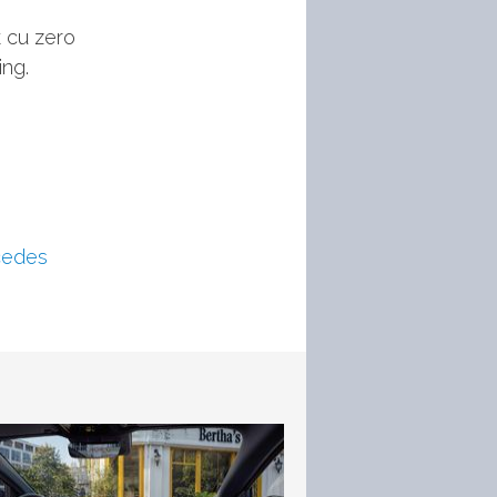
 cu zero
ing.
cedes