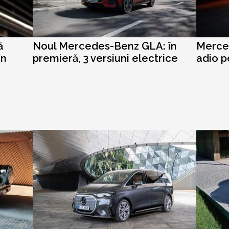
ă
Noul Mercedes-Benz GLA: în
Merced
în
premieră, 3 versiuni electrice
adio p