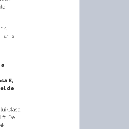
ilor
enz,
 ani și
 a
sa E,
fel de
lui Clasa
ift. De
ak.