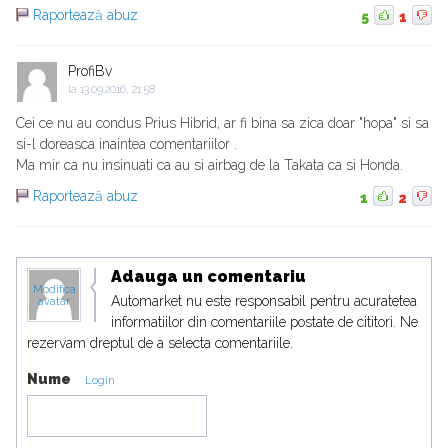
Raportează abuz
5
1
ProfiBv
la
13.09.2016, 21:58
Cei ce nu au condus Prius Hibrid, ar fi bina sa zica doar "hopa" si sa
si-l doreasca inaintea comentariilor .
Ma mir ca nu insinuati ca au si airbag de la Takata ca si Honda.
Raportează abuz
1
2
Adauga un comentariu
Modifica
Automarket nu este responsabil pentru acuratetea
avatar
informatiilor din comentariile postate de cititori. Ne
rezervam dreptul de a selecta comentariile.
Nume
Login