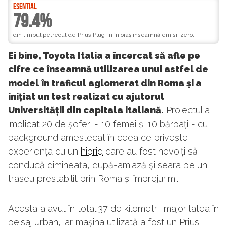
ESENTIAL
79.4%
din timpul petrecut de Prius Plug-in în oraș înseamnă emisii zero.
Ei bine, Toyota Italia a încercat să afle pe
cifre ce înseamnă utilizarea unui astfel de
model în traficul aglomerat din Roma și a
inițiat un test realizat cu ajutorul
Universității din capitala italiană.
Proiectul a
implicat 20 de șoferi - 10 femei și 10 bărbați - cu
background amestecat în ceea ce privește
experiența cu un
hibrid
care au fost nevoiți să
conducă dimineața, după-amiază și seara pe un
traseu prestabilit prin Roma și împrejurimi.
Acesta a avut în total 37 de kilometri, majoritatea în
peisaj urban, iar mașina utilizată a fost un Prius