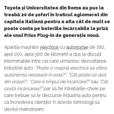
Toyota și Universitatea din Roma au pus la
treabă 20 de șoferi în traficul aglomerat din
capitala italiană pentru a afla cât de mult se
poate conta pe bateriile încărcabile la priză
ale unui Prius Plug-in de generație nouă.
Apariția mașinilor
electrice
cu
autonomie
de 160,
apoi 200, apoi 300 de kilometri a dus la discuții
interminabile între cei care urmăresc dezvoltarea
industriei auto.
"Poate o mașină electrică să ofere
autonomia necesară în oraș?"
,
"Cât poate să iasă
din orașe?"
,
"Care e timpul de încărcare?"
sau
"Cât
costă încărcarea?"
par să fie întrebările-cheie pe
care trebuie să le descurce industria auto pentru
ca încrederea clienților în aceste tehnologii să
devină mainstream.