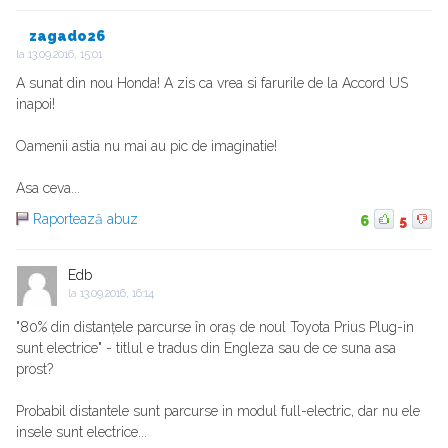
zagado26
la
13.09.2016, 15:01
A sunat din nou Honda! A zis ca vrea si farurile de la Accord US
inapoi!
Oamenii astia nu mai au pic de imaginatie!
Asa ceva...
Raportează abuz
6
5
Edb
la
13.09.2016, 16:14
"80% din distanțele parcurse în oraș de noul Toyota Prius Plug-in
sunt electrice" - titlul e tradus din Engleza sau de ce suna asa
prost?
Probabil distantele sunt parcurse in modul full-electric, dar nu ele
insele sunt electrice...