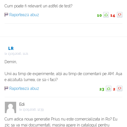
Cum poate fi relevant un astfel de test?
Raportează abuz
10
14
LR
la
13.09.2016, 11:21
Demin,
Unii au timp de experimente, alții au timp de comentarii pe AM. Așa
e alcătuită lumea, ce să-i faci?
Raportează abuz
23
2
Edi
la
13.09.2016, 12:39
Cum adica noua generatie Prius nu este comercializata in Ro? Eu
zic sa va mai documentati, masina apare in catalogul pentru