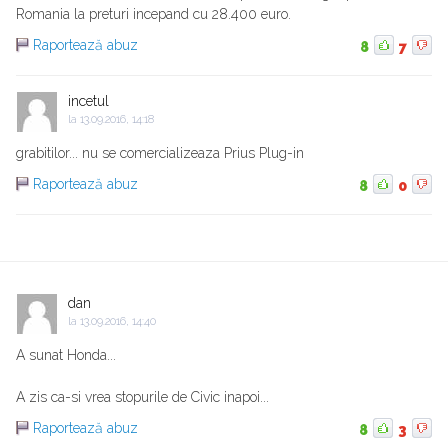
Romania la preturi incepand cu 28.400 euro.
Raportează abuz
8
7
incetul
la
13.09.2016, 14:18
grabitilor... nu se comercializeaza Prius Plug-in
Raportează abuz
8
0
dan
la
13.09.2016, 14:40
A sunat Honda...
A zis ca-si vrea stopurile de Civic inapoi...
Raportează abuz
8
3