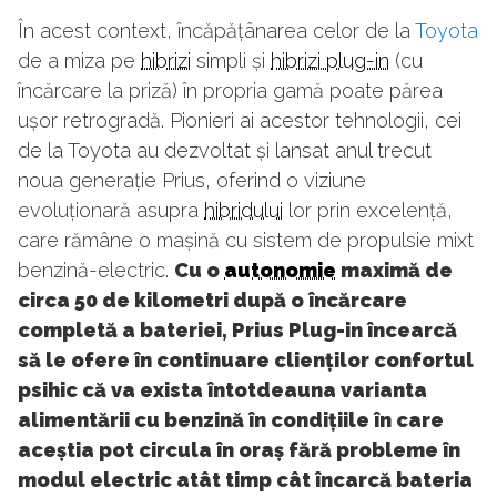
În acest context, încăpățânarea celor de la
Toyota
de a miza pe
hibrizi
simpli și
hibrizi plug-in
(cu
încărcare la priză) în propria gamă poate părea
ușor retrogradă. Pionieri ai acestor tehnologii, cei
de la Toyota au dezvoltat și lansat anul trecut
noua generație Prius, oferind o viziune
evoluționară asupra
hibridului
lor prin excelență,
care rămâne o mașină cu sistem de propulsie mixt
benzină-electric.
Cu o
autonomie
maximă de
circa 50 de kilometri după o încărcare
completă a bateriei, Prius Plug-in încearcă
să le ofere în continuare clienților confortul
psihic că va exista întotdeauna varianta
alimentării cu benzină în condițiile în care
aceștia pot circula în oraș fără probleme în
modul electric atât timp cât încarcă bateria