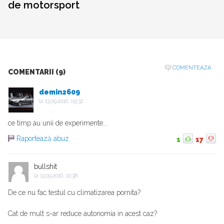
de motorsport
COMENTEAZA
COMENTARII (9)
demin2609
la
13.09.2016, 09:32
ce timp au unii de experimente...
Raportează abuz
1
17
bullshit
la
13.09.2016, 10:38
De ce nu fac testul cu climatizarea pornita?
Cat de mult s-ar reduce autonomia in acest caz?