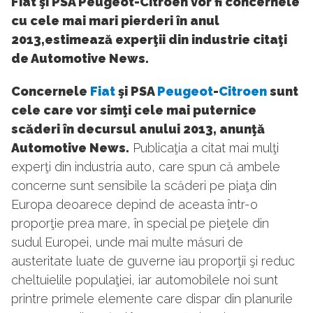
Fiat şi PSA Peugeot-Citroen vor fi concernele
cu cele mai mari pierderi în anul
2013,estimează experţii din industrie citaţi
de Automotive News.
Concernele
Fiat
şi PSA
Peugeot
-
Citroen
sunt
cele care vor simţi cele mai puternice
scăderi în decursul anului 2013, anunţă
Automotive News.
Publicaţia a citat mai mulţi
experţi din industria auto, care spun că ambele
concerne sunt sensibile la scăderi pe piaţa din
Europa deoarece depind de aceasta într-o
proporţie prea mare, în special pe pieţele din
sudul Europei, unde mai multe măsuri de
austeritate luate de guverne iau proporţii şi reduc
cheltuielile populaţiei, iar automobilele noi sunt
printre primele elemente care dispar din planurile