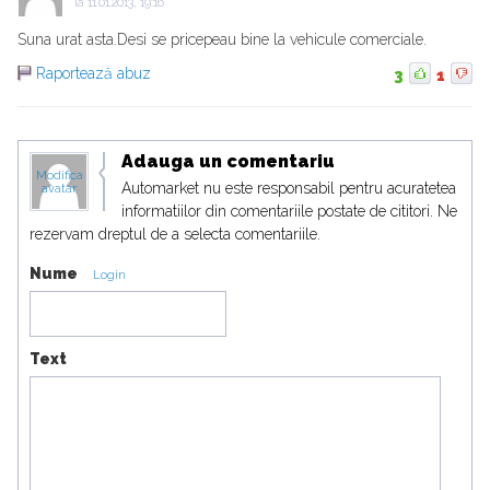
la
11.01.2013, 19:16
Suna urat asta.Desi se pricepeau bine la vehicule comerciale.
Raportează abuz
3
1
Adauga un comentariu
Modifica
Automarket nu este responsabil pentru acuratetea
avatar
informatiilor din comentariile postate de cititori. Ne
rezervam dreptul de a selecta comentariile.
Nume
Login
Text