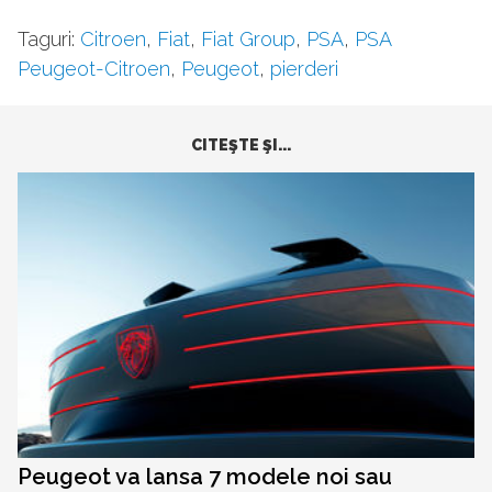
Taguri:
Citroen
,
Fiat
,
Fiat Group
,
PSA
,
PSA
Peugeot-Citroen
,
Peugeot
,
pierderi
CITEŞTE ŞI...
Peugeot va lansa 7 modele noi sau