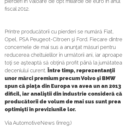
pierderi în valoare de opt miliarde de euro în anul
fiscal 2012.
Printre producătorii cu pierderi se numără Fiat,
Opel, PSA Peugeot-Citroen şi Ford. Fiecare dintre
concernele de mai sus a anunţat măsuri pentru
reducerea cheltuielilor în următorii ani, iar aproape
toţi se aşteaptă să obţină profit până la jumătatea
deceniului curent.
Între timp, reprezentanţii
unor mărci premium precum Volvo şi BMW
spun că piaţa din Europa va avea un an 2013
dificil, iar analiştii din industrie consideră că
producătorii de volum de mai sus sunt prea
optimişti în previziunile lor.
Via AutomotiveNews (înreg.)