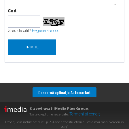
Cod
Greu de citit?
Regenerare cod
Descarcă aplicaţia Automarket
© 2006-2026 iMedia Plus Group
.
Termeni şi condiţii
Toate drepturile rezervate.
Experţii din industrie: "Fiat şi PSA vor fi constructorii cu cele mai mari pierderi în
2013"